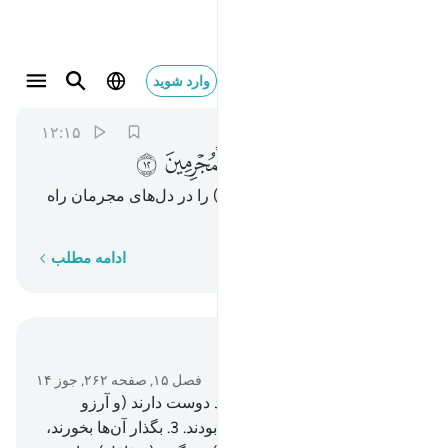
كذالك نسلكه في قلوب المجرمين ١٢
وارد شوید
Al-Hijr
15:12
۱۲:۱۵
ﲠ
ﲡ
ﲢ
ﲣ
ﲤ
ﲥ
این چنین آن (تکذیب و استهزاء) را در دل‌های مجرمان راه
می‌دهیم.
کلمه به کلمه
ادامه مطلب
در متن بخوانید
فصل ۱۵, صفحه ۲۶۲, جوز ۱۴
2
.
چه بسا کسانی‌که کافر شدند دوست دارند (و آرزو
می‌کنند) که ای کاش مسلمان بودند.
3
.
بگذار آن‌ها بخورند،