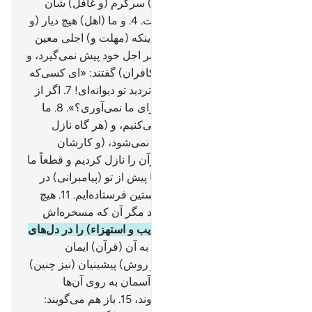
و بهره گیرند، و آرزوها (ی دراز) سرگرم (و غافل) شان
سازد، پس بزودی خواهند دانست.
4
.
و ما (اهل) هیچ دیار (و
شهر) ی را هلاک نکردیم؛ مگر اینکه (مهلت و) اجلی معین
(و معلوم) داشت.
5
.
هیچ امتی بر اجل خود پیش نمی‌گیرد، و
از آن عقب نخواهد افتاد.
6
.
و (کافران) گفتند: «ای کسی‌که
قرآن بر تو نازل شده است، بی‌تردید تو دیوانه‌ای!
7
.
اگر از
راستگویانی چرا فرشتگان را برای ما نمی‌آوری؟».
8
.
ما
فرشتگان را جز به حق نازل نمی‌کنیم، و (هر گاه نازل
شوند) آنگاه به آن‌ها مهلت داده نمی‌شود، (و کارشان
یکسره می‌شود).
9
.
همانا ما قرآن را نازل کردیم و قطعاً ما
نگهبان آن هستیم.
10
.
و یقیناً ما پیش از تو (پیامبرانی) در
(میان) گروها (و امت‌ها) ی نخستین فرستاده‌ایم.
11
.
هیچ
پیامبری به (سوی) آن‌ها نمی‌آمد مگر آن که مسخره‌اش
می‌کردند.
12
.
این چنین آن (تکذیب و استهزاء) را در دل‌های
مجرمان راه می‌دهیم.
13
.
آن‌ها به آن (قرآن) ایمان
نمی‌آورند، و به راستی سنت (و روش) پیشینیان (نیز چنین)
گذشته است.
14
.
و اگر دری از آسمان به روی آن‌ها
بگشاییم که پیوسته در آن بالا روند،
15
.
باز هم می‌گویند: