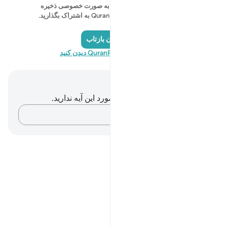
خودتان را شروع کنید و آن را به صورت خصوصی ذخیره
کنید، یا آن را با جامعه QuranReflect به اشتراک بگذارید.
اضافه کردن بازتاب
از سایت QuranReflection دیدن کنید
یادداشت‌ها و تأملات
شما هیچ یادداشت و تأملی در مورد این آیه ندارید.
افکارتان را ثبت کنید…
Notes