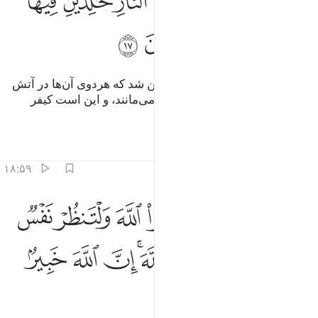
ﱁ
ﱂ
ﱃ
ﱄ
ﱅ
ﱆ
ﱇﱈ
َكَانَ عَـٰقِبَتَهُمَآ أَنَّهُمَا فِى ٱلنَّارِ خَـٰلِدَيْنِ فِيهَا ۚ وَذَٰلِكَ جَزَٰٓ
ﱉ
ﱊ
ﱋ
ﱌ
پس سرانجام (کار) هردوی آن‌ها این شد که هردوی آن‌ها در آتش
(دوزخ) خواهند بود، جاودانه در آن می‌مانند، و این است کیفر
ستمکاران!.
تفاسیر
درس ها
بازتاب ها
۱۸:۵۹
ﱍ
ﱎ
ﱏ
ﱐ
ﱑ
ﱒ
ﱓ
ا ايها الذين امنوا اتقوا الله ولتنظر نفس ما قدمت لغد واتقوا الله ان الله 
َـٰٓأَيُّهَا ٱلَّذِينَ ءَامَنُوا۟ ٱتَّقُوا۟ ٱللَّهَ وَلْتَنظُرْ نَفْسٌۭ مَّا قَدَّمَتْ لِغَدٍۢ ۖ وَٱ
ﱔ
ﱕ
ﱖﱗ
ﱘ
ﱙﱚ
ﱛ
ﱜ
ﱝ
ﱞ
ﱟ
ﱠ