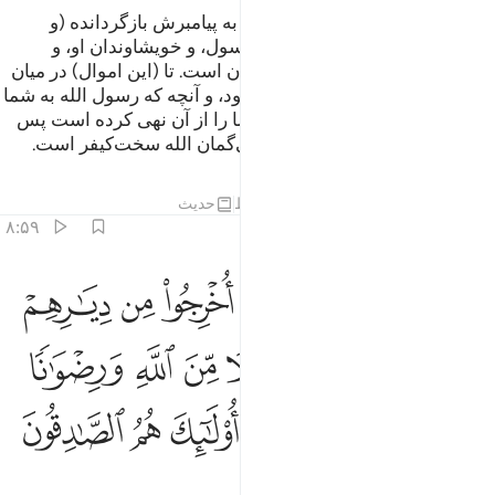
و آنچه الله از (اموال) اهل آبادی‌ها به پیامبرش بازگردانده (و
بخشیده) است، پس از آنِ الله و رسول، و خویشاوندان او، و
یتیمان، و بی‌نوایان، و در راه ماندگان است. تا (این اموال) در میان
ثروتمندان شما دست به دست نشود، و آنچه که رسول الله به شما
بدهد آن را بگیرید، و از آنچه که شما را از آن نهی کرده است پس
خودداری کنید، و از الله بترسید، بی‌گمان الله سخت‌کیفر است.
تفاسیر
درس ها
بازتاب ها
قیراط
حدیث
۸:۵۹
ﲡ
ﲢ
ﲣ
ﲤ
ﲥ
ﲦ
لفقراء المهاجرين الذين اخرجوا من ديارهم واموالهم يبتغون فضلا من ا
ِلْفُقَرَآءِ ٱلْمُهَـٰجِرِينَ ٱلَّذِينَ أُخْرِجُوا۟ مِن دِيَـٰرِهِمْ وَأَمْوَٰلِه
ﲧ
ﲨ
ﲩ
ﲪ
ﲫ
ﲬ
ﲭ
ﲮ
ﲯﲰ
ﲱ
ﲲ
ﲳ