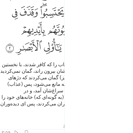
ﲟ
ﲠ
ﲡ
ﲢ
ﲣ
ﲤﲥ
ﲦ
ﲧ
ﲨ
ﲩﲪ
ﲫ
ﲬ
ﲭ
ﲮ
ﲯ
ﲰ
ﲱ
ﲲ
ﲳ
او کسی است که کسانی از اهل کتاب را که کافر شدند، با نخستین
برخورد (و گرد‌آوری لشکر) از دیار‌شان بیرون راند، گمان نمی‌کردید
که آن‌ها خارج شوند، و خودشان (نیز) گمان می‌کردند که دژهای
(محکم) شان آن‌ها را از (عذاب) الله مانع می‌شود، پس (عذاب)
الله از جایی که گمان نمی‌کردند به سراغ‌شان آمد، و در
دل‌های‌شان ترس و وحشت افکند، (به گونه‌ای که) خانه‌های خود را
با دست خود، و با دست مؤمنان ویران می‌کردند، پس ای دیده‌وران
عبرت گیرید.
تفاسیر
درس ها
بازتاب ها
قیراط
۳:۵۹