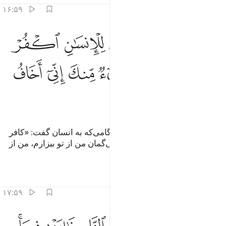
۱۶:۵۹
ﲾ
ﲿ
ﳀ
ﳁ
ﳂ
ﳃ
مثل الشيطان اذ قال للانسان اكفر فلما كفر قال اني بريء منك اني اخاف
َمَثَلِ ٱلشَّيْطَـٰنِ إِذْ قَالَ لِلْإِنسَـٰنِ ٱكْفُرْ فَلَمَّا كَفَرَ قَالَ إِنِّى بَر
ﳄ
ﳅ
ﳆ
ﳇ
ﳈ
ﳉ
ﳊ
ﳋ
ﳌ
ﳍ
ﳎ
ﳏ
همچون (داستان شیطان است، هنگامی‌که به انسان گفت: «کافر
شو» پس چون کافر شد، گفت: «بی‌گمان من از تو بیزارم، من از
الله پروردگار جهانیان می‌ترسم».
تفاسیر
درس ها
بازتاب ها
۱۷:۵۹
كان عاقبتهما انهما في النار خالدين فيها وذالك جزاء الظالمين ١٧