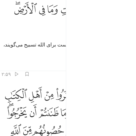
ﱺ
ﱻ
ﱼ
ﱽ
ﱾ
ﱿ
ﲀ
بح لله ما في السماوات وما في الارض وهو العزيز الحكيم ١
ﲁﲂ
َبَّحَ لِلَّهِ مَا فِى ٱلسَّمَـٰوَٰتِ وَمَا فِى ٱلْأَرْضِ ۖ وَهُوَ ٱلْعَزِيزُ ٱلْحَكِيم
ﲃ
ﲄ
ﲅ
ﲆ
آنچه در آسمان‌ها و آنچه در زمین است برای الله تسبیح می‌گویند،
و او پیروزمند حکیم است.
تفاسیر
درس ها
بازتاب ها
۲:۵۹
ﲇ
ﲈ
ﲉ
ﲊ
ﲋ
ﲌ
ﲍ
ﲎ
و الذي اخرج الذين كفروا من اهل الكتاب من ديارهم لاول الحشر ما ظنن
ُوَ ٱلَّذِىٓ أَخْرَجَ ٱلَّذِينَ كَفَرُوا۟ مِنْ أَهْلِ ٱلْكِتَـٰبِ مِن دِيَـٰرِهِمْ 
ﲏ
ﲐ
ﲑ
ﲒﲓ
ﲔ
ﲕ
ﲖ
ﲗﲘ
ﲙ
ﲚ
ﲛ
ﲜ
ﲝ
ﲞ