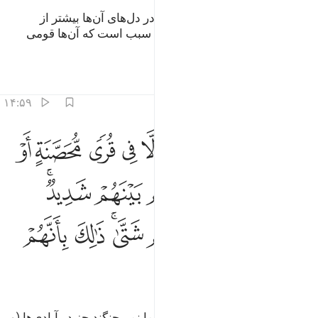
(ای مؤمنان) همانا وحشت از شما در دل‌های آن‌ها بیشتر از
(ترس‌شان از) الله است، این بدان سبب است که آن‌ها قومی
هستند که نمی‌فهمند.
تفاسیر
درس ها
بازتاب ها
۱۴:۵۹
ﲖ
ﲗ
ﲘ
ﲙ
ﲚ
ﲛ
ﲜ
ﲝ
ا يقاتلونكم جميعا الا في قرى محصنة او من وراء جدر باسهم بينهم شديد
َا يُقَـٰتِلُونَكُمْ جَمِيعًا إِلَّا فِى قُرًۭى مُّحَصَّنَةٍ أَوْ مِن وَرَآءِ جُدُرٍۭ ۚ بَأْسُهُم بَ
ﲞ
ﲟ
ﲠﲡ
ﲢ
ﲣ
ﲤﲥ
ﲦ
ﲧ
ﲨ
ﲩﲪ
ﲫ
ﲬ
ﲭ
ﲮ
ﲯ
ﲰ
آن‌ها (یهود) هرگز دسته‌جمعی با شما نمی‌جنگند جز در آبادی‌ها (و