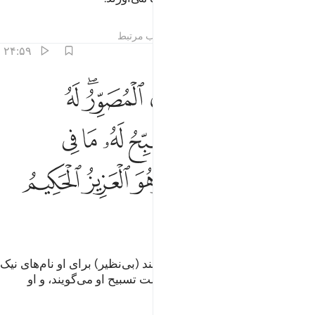
تفاسیر
درس ها
بازتاب ها
مطالب مرتبط
۲۴:۵۹
ﲲ
ﲳ
ﲴ
ﲵ
ﲶﲷ
ﲸ
و الله الخالق الباري المصور له الاسماء الحسنى يسبح له ما في السماو
ُوَ ٱللَّهُ ٱلْخَـٰلِقُ ٱلْبَارِئُ ٱلْمُصَوِّرُ ۖ لَهُ ٱلْأَسْمَآءُ ٱلْحُسْنَىٰ ۚ يُسَب
ﲹ
ﲺﲻ
ﲼ
ﲽ
ﲾ
ﲿ
ﳀ
ﳁﳂ
ﳃ
ﳄ
ﳅ
ﳆ
او الله است، خالق، نوآفرین، نقشبند (بی‌نظیر) برای او نام‌های نیک
است، آنچه در آسمان‌ها و زمین است تسبیح او می‌گویند، و او
پیروزمند حکیم است.