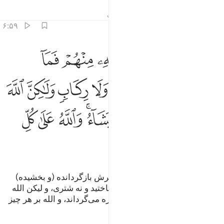
تفاسیر
درس ها
بازتاب ها
حدیث
۶:۵۹
ﱝ
ﱞ
ﱟ
ﱠ
ﱡ
ﱢ
ﱣ
ما افاء الله على رسوله منهم فما اوجفتم عليه من خيل ولا ركاب ولا
َمَآ أَفَآءَ ٱللَّهُ عَلَىٰ رَسُولِهِۦ مِنْهُمْ فَمَآ أَوْجَفْتُمْ عَلَيْهِ مِنْ خَيْلٍۢ وَلَا ر
ﱤ
ﱥ
ﱦ
ﱧ
ﱨ
ﱩ
ﱪ
ﱫ
ﱬ
ﱭ
ﱮ
ﱯ
ﱰﱱ
ﱲ
ﱳ
ﱴ
ﱵ
ﱶ
ﱷ
و آنچه الله از (اموال) آن‌ها به پیامبرش بازگردانده (و بخشیده)
است، پس برآن (اموال) نه اسبی تاختید و نه شتری، و لیکن الله
رسولانش را بر هرکس بخواهد چیره می‌گرداند، و الله بر هر چیز
تواناست.