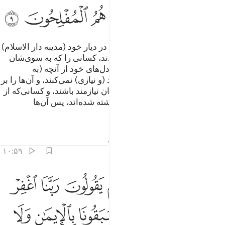
ﳐ
ﳑ
ﳒ
ﳓ
ﳔ
ﳕ
و (نیز برای) کسانی‌که پیش از آنان در دیار خود (مدینه دار الاسلام)
جای گرفتند و (نیز) ایمان آورده بودند، کسانی را که به سوی‌شان
هجرت کنند دوست می‌دارند، و در دل‌های خود از آنچه (به
مهاجران) داده شده احساس حسد (و نیازی) نمی‌کنند، و آن‌ها را بر
خود مقدم می‌دارند، هرچند خودشان نیازمند باشند، و کسانی‌که از
بخل (و حرص) نفس خویش باز داشته شده‌اند، پس آن‌ها
راستگارانند.
تفاسیر
درس ها
بازتاب ها
حدیث
۱۰:۵۹
ﱁ
ﱂ
ﱃ
ﱄ
ﱅ
ﱆ
ﱇ
الذين جاءوا من بعدهم يقولون ربنا اغفر لنا ولاخواننا الذين سبقونا بالايم
َٱلَّذِينَ جَآءُو مِنۢ بَعْدِهِمْ يَقُولُونَ رَبَّنَا ٱغْفِرْ لَنَا وَلِإِخْوَٰنِنَا ٱلَّذِينَ سَبَقُونَا ب
ﱈ
ﱉ
ﱊ
ﱋ
ﱌ
ﱍ