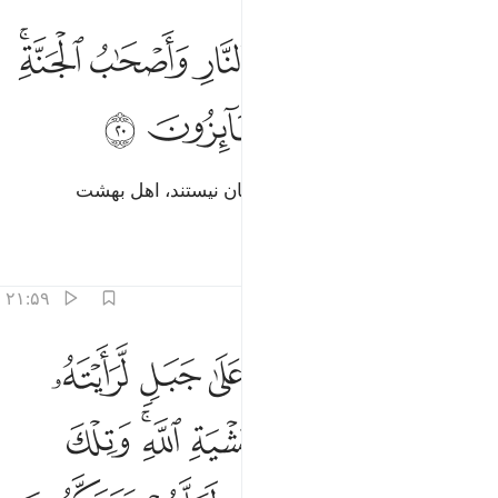
ﱭ
ﱮ
ﱯ
ﱰ
ﱱ
ا يستوي اصحاب النار واصحاب الجنة اصحاب الجنة هم الفايزون ٢٠
ﱲﱳ
َا يَسْتَوِىٓ أَصْحَـٰبُ ٱلنَّارِ وَأَصْحَـٰبُ ٱلْجَنَّةِ ۚ أَصْحَـٰبُ ٱلْجَنَّةِ هُمُ ٱل
ﱴ
ﱵ
ﱶ
ﱷ
ﱸ
هرگز اهل جهنم و اهل بهشت یکسان نیستند، اهل بهشت
رستگارانند.
تفاسیر
درس ها
بازتاب ها
۲۱:۵۹
ﱹ
ﱺ
ﱻ
ﱼ
ﱽ
ﱾ
ﱿ
و انزلنا هاذا القران على جبل لرايته خاشعا متصدعا من خشية الله وتلك 
َوْ أَنزَلْنَا هَـٰذَا ٱلْقُرْءَانَ عَلَىٰ جَبَلٍۢ لَّرَأَيْتَهُۥ خَـٰشِعًۭا مُّتَصَدِّعًۭا مِّنْ خَشْيَةِ ٱللَّهِ ۚ و
ﲀ
ﲁ
ﲂ
ﲃ
ﲄﲅ
ﲆ