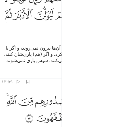
ﱿ
ﲀ
ﲁ
ﲂ
ﲃ
ﲄ
ﲅ
ﲆ
ﲇ
اگر آن‌ها را (از وطن) بیرون کنند با آن‌ها بیرون نمی‌روند، و اگر با
آن‌ها جنگ شود یاری‌شان نخواهند کرد، و اگر (هم) یاری‌شان کنند،
البته پشت (به میدان) کرده فرار می‌کنند، سپس یاری نمی‌شوند.
تفاسیر
درس ها
بازتاب ها
۱۳:۵۹
ﲈ
ﲉ
ﲊ
ﲋ
ﲌ
ﲍ
انتم اشد رهبة في صدورهم من الله ذالك بانهم قوم لا يفقهون ١٣
ﲎﲏ
َأَنتُمْ أَشَدُّ رَهْبَةًۭ فِى صُدُورِهِم مِّنَ ٱللَّهِ ۚ ذَٰلِكَ بِأَنَّهُمْ قَوْمٌۭ لَّا يَفْقَهُونَ ١٣
ﲐ
ﲑ
ﲒ
ﲓ
ﲔ
ﲕ