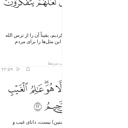
ﲇ
ﲈ
ﲉ
ﲊ
ﲋ
ﲌ
اگر این قرآن را بر کوهی نازل می‌کردیم، یقیناً آن را از ترس الله
خاکسار و از هم پاشیده می‌دیدی و این مثل‌ها را برای مردم
می‌زنیم، شاید که بیندیشند.
تفاسیر
درس ها
بازتاب ها
مطالب مرتبط
۲۲:۵۹
ﲍ
ﲎ
ﲏ
ﲐ
ﲑ
ﲒ
ﲓﲔ
ﲕ
و الله الذي لا الاه الا هو عالم الغيب والشهادة هو الرحمان الرحيم ٢٢
ﲖ
ُوَ ٱللَّهُ ٱلَّذِى لَآ إِلَـٰهَ إِلَّا هُوَ ۖ عَـٰلِمُ ٱلْغَيْبِ وَٱلشَّهَـٰدَةِ ۖ هُوَ
ﲗﲘ
ﲙ
ﲚ
ﲛ
ﲜ
او الله است که جز او معبودی (راستین) نیست، دانای غیب و