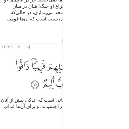
دژهای) محکم یا از پشت دیوارها، نزاع (و جنگ) شان در میان
خودشان سخت است، تو آن‌ها را متحد می‌پنداری، در حالی‌که
دل‌های شان پراکنده است، این بدان سبب است که آن‌ها قومی
هستند که تعقل نمی‌کنند.
تفاسیر
درس ها
بازتاب ها
قیراط
۱۵:۵۹
ﲱ
ﲲ
ﲳ
ﲴ
ﲵﲶ
مثل الذين من قبلهم قريبا ذاقوا وبال امرهم ولهم عذاب اليم ١٥
ﲷ
َمَثَلِ ٱلَّذِينَ مِن قَبْلِهِمْ قَرِيبًۭا ۖ ذَاقُوا۟ وَبَالَ أَمْرِهِمْ وَلَهُمْ عَذَابٌ أَلِيم
ﲸ
ﲹ
ﲺ
ﲻ
ﲼ
ﲽ
(داستان این‌ها) مانند (داستان) کسانی است که اندکی پیش از آنان
بودند، (طعم) عاقبت کار (بد) شان را چشیدند، و برای آن‌ها عذاب
دردناکی است.
تفاسیر
درس ها
بازتاب ها