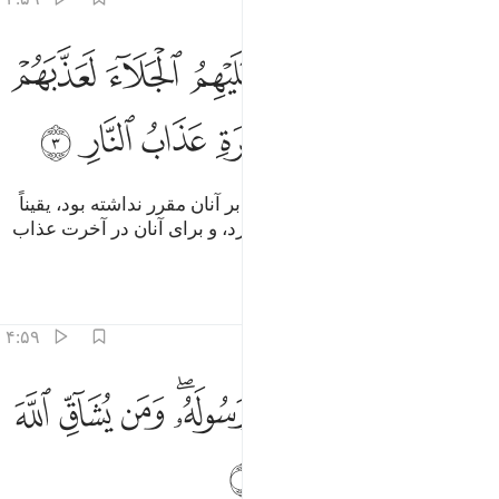
ﲴ
ﲵ
ﲶ
ﲷ
ﲸ
ﲹ
ﲺ
لولا ان كتب الله عليهم الجلاء لعذبهم في الدنيا ولهم في الاخرة عذاب الن
َلَوْلَآ أَن كَتَبَ ٱللَّهُ عَلَيْهِمُ ٱلْجَلَآءَ لَعَذَّبَهُمْ فِى ٱلدُّنْيَا ۖ وَل
ﲻ
ﲼﲽ
ﲾ
ﲿ
ﳀ
ﳁ
ﳂ
ﳃ
و اگر الله ترک وطن (و آوارگی) را بر آنان مقرر نداشته بود، یقیناً
آن‌ها را در (همین) دنیا عذاب می‌کرد، و برای آنان در آخرت عذاب
آتش (جهنم) است.
تفاسیر
درس ها
بازتاب ها
۴:۵۹
ﱁ
ﱂ
ﱃ
ﱄ
ﱅﱆ
ﱇ
ﱈ
الك بانهم شاقوا الله ورسوله ومن يشاق الله فان الله شديد العقاب ٤
ﱉ
َٰلِكَ بِأَنَّهُمْ شَآقُّوا۟ ٱللَّهَ وَرَسُولَهُۥ ۖ وَمَن يُشَآقِّ ٱللَّهَ فَإِنَّ ٱللَّه
ﱊ
ﱋ
ﱌ
ﱍ
ﱎ