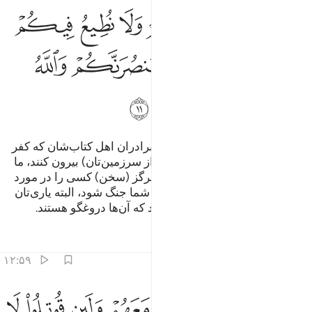
ﱧ
ﱨ
ﱩ
ﱪ
ﱫ
ﱬ
ﱭ
ﱮ
ﱯ
ﱰ
ﱱ
ﱲ
ﱳ
ﱴ
ﱵ
ﱶ
آیا منافقان را ندیدی که پیوسته به برادران اهل کتاب‌شان که کفر
ورزیده‌اند می‌گویند: «اگر شما را (از سرزمین‌تان) بیرون کنند، ما
(نیز) با شما بیرون خواهیم آمد، و هرگز (سخن) کسی را در مورد
شما اطاعت نخواهیم کرد، و اگر با شما جنگ شود، البته یاری‌تان
خواهیم کرد!» و الله گواهی می‌دهد که آن‌ها دروغگو هستند.
تفاسیر
درس ها
بازتاب ها
۱۲:۵۹
ﱷ
ﱸ
ﱹ
ﱺ
ﱻ
ﱼ
ﱽ
ﱾ
ين اخرجوا لا يخرجون معهم ولين قوتلوا لا ينصرونهم ولين نصروهم ليولن ا
َئِنْ أُخْرِجُوا۟ لَا يَخْرُجُونَ مَعَهُمْ وَلَئِن قُوتِلُوا۟ لَا يَنصُرُونَهُمْ وَلَئِن نَّصَرُوهُمْ لَيُو