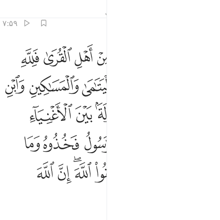
تفاسیر
درس ها
بازتاب ها
حدیث
۷:۵۹
ﱸ
ﱹ
ﱺ
ﱻ
ﱼ
ﱽ
ﱾ
ﱿ
ﲀ
ا افاء الله على رسوله من اهل القرى فلله وللرسول ولذي القربى واليتام
َّآ أَفَآءَ ٱللَّهُ عَلَىٰ رَسُولِهِۦ مِنْ أَهْلِ ٱلْقُرَىٰ فَلِلَّهِ وَلِلرَّسُولِ 
ﲁ
ﲂ
ﲃ
ﲄ
ﲅ
ﲆ
ﲇ
ﲈ
ﲉ
ﲊ
ﲋ
ﲌ
ﲍ
ﲎﲏ
ﲐ
ﲑ
ﲒ
ﲓ
ﲔ
ﲕ
ﲖ
ﲗﲘ
ﲙ
ﲚﲛ
ﲜ
ﲝ
ﲞ
ﲟ
ﲠ