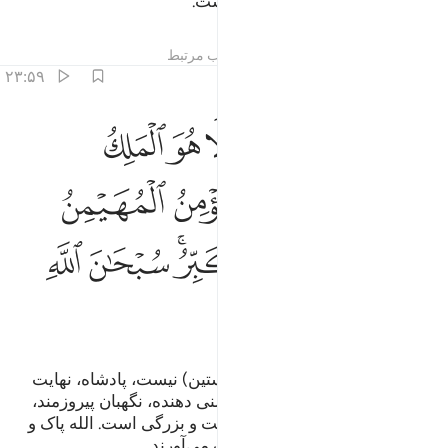
آشکار است، او بخشندۀ مهربان است.
تفاسیر
درس ها
بازتاب ها
مطالب مرتبط
۲۳:۵۹
ﲝ
ﲞ
ﲟ
ﲠ
ﲡ
ﲢ
ﲣ
ﲤ
و الله الذي لا الاه الا هو الملك القدوس السلام المومن المهيمن العزيز 
ُوَ ٱللَّهُ ٱلَّذِى لَآ إِلَـٰهَ إِلَّا هُوَ ٱلْمَلِكُ ٱلْقُدُّوسُ ٱلسَّلَـٰمُ ٱلْمُؤْمِنُ ٱلْمُهَيْمِنُ ٱل
ﲥ
ﲦ
ﲧ
ﲨ
ﲩ
ﲪ
ﲫﲬ
ﲭ
ﲮ
ﲯ
ﲰ
ﲱ
او الله است که جز او معبودی (راستین) نیست، پادشاه، نهایت
پاک، منزّه (و سالم از هر عیب)، ایمنی دهنده، نگهبان پیروزمند،
جبار (جبران‌کننده) و شایستۀ عظمت و بزرگی است. الله پاک و
منزّه است از آنچه (برای او) شریک می‌آورند.