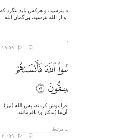
ای کسانی‌که ایمان آورده‌اید! از الله بترسید، و هرکس باید بنگرد که
برای فردا چه پیش فرستاده است، و از الله بترسید، بی‌گمان الله
به آنچه انجام می‌دهید آگاه است.
تفاسیر
درس ها
بازتاب ها
حدیث
۱۹:۵۹
ﱡ
ﱢ
ﱣ
ﱤ
ﱥ
ﱦ
لا تكونوا كالذين نسوا الله فانساهم انفسهم اولايك هم الفاسقون ١٩
َلَا تَكُونُوا۟ كَٱلَّذِينَ نَسُوا۟ ٱللَّهَ فَأَنسَىٰهُمْ أَنفُسَهُمْ ۚ أُو۟لَـٰٓ
ﱧﱨ
ﱩ
ﱪ
ﱫ
ﱬ
و همچون کسانی نباشید که الله را فراموش کردند، پس الله (نیز)
خودشان را فراموش‌شان ساخت، آن‌ها (بدکار و) نافرمانند.
تفاسیر
درس ها
بازتاب ها
مطالب مرتبط
۲۰:۵۹