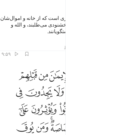
ﲴ
(این اموال فَی) برای فقرای مهاجری است که از خانه و اموال‌شان
بیرون رانده شدند، از الله فضل و خشنودی می‌طلبند، و الله و
پیامبرش را یاری می‌کنند، آن‌ها راستگویانند.
تفاسیر
درس ها
بازتاب ها
قیراط
۹:۵۹
ﲵ
ﲶ
ﲷ
ﲸ
ﲹ
ﲺ
الذين تبوءوا الدار والايمان من قبلهم يحبون من هاجر اليهم ولا يج
َٱلَّذِينَ تَبَوَّءُو ٱلدَّارَ وَٱلْإِيمَـٰنَ مِن قَبْلِهِمْ يُحِبُّونَ مَنْ هَاجَر
ﲻ
ﲼ
ﲽ
ﲾ
ﲿ
ﳀ
ﳁ
ﳂ
ﳃ
ﳄ
ﳅ
ﳆ
ﳇ
ﳈ
ﳉ
ﳊ
ﳋ
ﳌﳍ
ﳎ
ﳏ