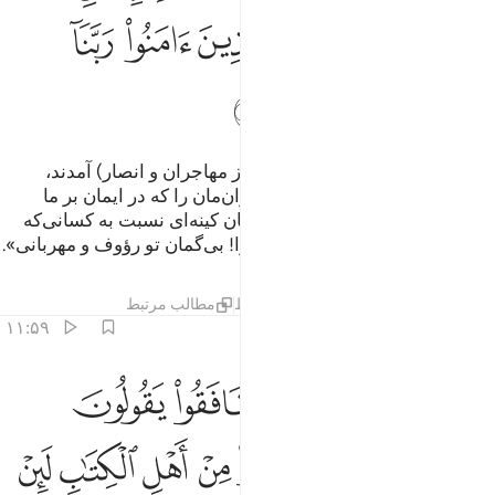
ﱎ
ﱏ
ﱐ
ﱑ
ﱒ
ﱓ
ﱔ
ﱕ
ﱖ
ﱗ
ﱘ
و (نیز) کسانی‌که بعد از آن‌ها (بعد از مهاجران و انصار) آمدند،
می‌گویند: «پروردگارا! ما را و برادران‌مان را که در ایمان بر ما
پیشی گرفتند بیامرز، و در دل‌های‌مان کینه‌ای نسبت به کسانی‌که
ایمان آورده‌اند قرار مده، پروردگارا! بی‌گمان تو رؤوف و مهربانی».
تفاسیر
درس ها
بازتاب ها
قیراط
مطالب مرتبط
۱۱:۵۹
ﱙ ﱚ
ﱛ
ﱜ
ﱝ
ﱞ
ﱟ
 الم تر الى الذين نافقوا يقولون لاخوانهم الذين كفروا من اهل الكتاب 
 أَلَمْ تَرَ إِلَى ٱلَّذِينَ نَافَقُوا۟ يَقُولُونَ لِإِخْوَٰنِهِمُ ٱلَّذِينَ كَفَرُوا۟ مِنْ أَهْلِ ٱلْكِتَـٰ
ﱠ
ﱡ
ﱢ
ﱣ
ﱤ
ﱥ
ﱦ