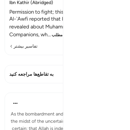
Ibn Kathir (Abridged)
Permission to fight; this is the first Ayah of Jihad
Al-`Awfi reported that Ibn `Abbas said, "This was
revealed about Muhammad ﷺ and his
Companions, wh
…
ادامه مطلب
تفاسیر بیشتر
مشاهده قیراط
این آیه دارد 1 تقاطع‌ها
به تقاطع‌ها مراجعه کنید
درس‌ها
Hammad Fahim
۲ سال پیش
·
ارجاع دادن
آیه ۳۹:۲۲
As the bombardment and genocide continues and in
the midst of the uncertainties, one matter remains
certain; that Allah is indeed Most Capable of