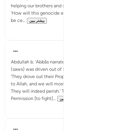
helping our brothers and sisters in attaining victory.
'How will this genocide end?' I hear you ask. Let us
be ce...
بیشتر ببین
۷
۲۴
Prophetic Commentary
۸ سال پیش
·
ارجاع دادن
آیه ۳۹:۲۲-۴۰
Abdullah b. ‘Abbâs narrates: When the Prophet
(saws) was driven out of Makkah, Abu Bakr said:
'They drove out their Prophet! We certainly belong
to Allah, and we will most certainly return to Him.
They will indeed perish.' Then came down:
Permission [to fight]...
بیشتر ببین
۰
۰
Prophetic Commentary