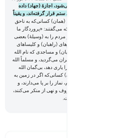
39
.
به کسانی‌که با آنان جنگ می‌شود، اجازۀ (جهاد) داده
شده است، از آن روی که مورد ستم قرار گرفته‌اند، و یقیناً
الله بر یاری آن‌ها تواناست.
40
.
(همان) کسانی‌که به ناحق
از دیار‌شان رانده شدند؛ جز اینکه می‌گفتند: «پروردگار ما
الله است». و اگر الله بعضی از مردم را به (وسیلۀ) بعضی
دیگر دفع نمی‌کرد، بی‌گمان دیرهای (راهبان) و کلیسا‌های
(مسیحیان) و کنشت‌های (یهودیان) و مساجدی که نام الله
در آن‌ها بسیار برده می‌شود؛ ویران می‌گردید، و مسلماً الله
یاری می‌کند کسی‌که (دین) او را یاری دهد، بی‌گمان الله
قوی پیروزمند است.
41
.
(همان) کسانی‌که اگر در زمین به
آن‌ها قدرت (و حکومت) بخشیم، نماز را بر پا می‌دارند، و
زکات را می‌دهند، و امر به معروف و نهی از منکر می‌کنند،
و سرانجام کارها از آن الله است.
Hussein Taji Kal Dari
-
تفسیر بخوانید