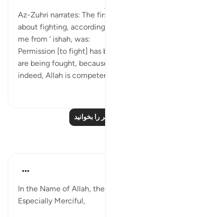
۸ سال پیش
·
ارجاع دادن
آیه ۳۹:۲۲-۴۰
Az-Zuhri narrates: The first ayah that came down
about fighting, according to what ‘Urwah related to
me from ‘ ishah, was:
Permission [to fight] has been given to those who
are being fought, because they were wronged. And
indeed, Allah is competent to give the...
بیشتر ببین
۲
۳
درس‌های بیشتر را بخوانید
بازتاب‌ها
Razia Zahra
۲ سال پیش
·
ارجاع دادن
آیه ۳۹:۲۲
In the Name of Allah, the Most Merciful, the
Especially Merciful,