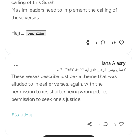
calling of this Surah.
Muslim leaders need to implement the calling of
these verses.
Hajj ...
بیشتر ببین
۱
۱۲
Hana Alasry
۷ سال پیش
·
ارجاع دادن
آیه ۶۰:۲۲، ۳۹:۲۲-۴۰
These verses describe justice- a theme that was
alluded to in earlier verses, again, with the
permission to resist after being wronged. I.e.
permission to seek one's justice.
#suratHaj
۰
۱