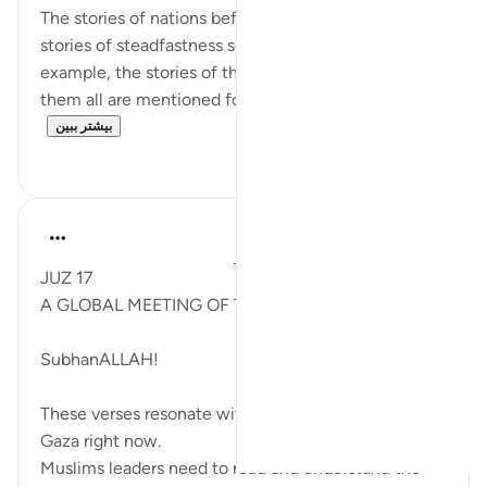
The stories of nations before serve as a guide, the
stories of steadfastness serve as a guide and
example, the stories of the prophets peace be upon
them all are mentioned for us to contemplate...
بیشتر ببین
۴
۱۴
Syaari Ab Rahman
سال گذشته
·
ارجاع دادن
آیه ۳۸:۲۲-۴۲
JUZ 17
A GLOBAL MEETING OF THE UMMAH
SubhanALLAH!
These verses resonate with the horrifying events in
Gaza right now.
Muslims leaders need to read and understand the