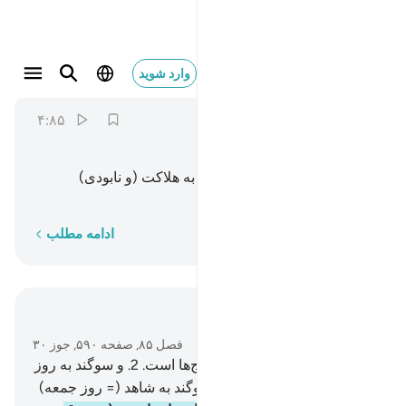
قتل اصحاب الاخدود ٤
وارد شوید
Al-Buruj
85:4
۴:۸۵
ﱕ
ﱖ
ﱗ
ﱘ
اصحاب اخدود (= خندق داران) به هلاکت (و نابودی)
رسیدند.
کلمه به کلمه
ادامه مطلب
در متن بخوانید
فصل ۸۵, صفحه ۵۹۰, جوز ۳۰
1
.
قسم به آسمان که دارندۀ برج‌ها است.
2
.
و سوگند به روز
موعود (= روز قیامت).
3
.
و سوگند به شاهد (= روز جمعه)