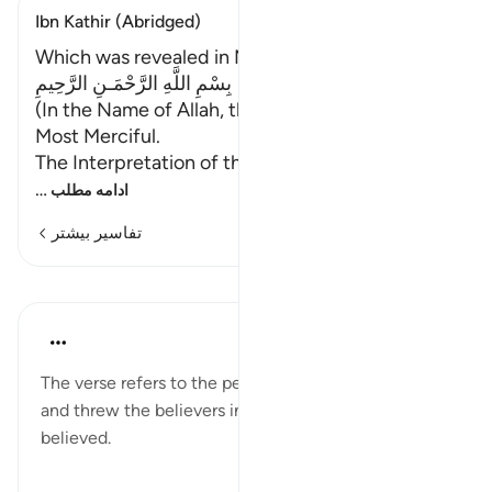
Ibn Kathir (Abridged)
Which was revealed in Makkah
بِسْمِ اللَّهِ الرَّحْمَـنِ الرَّحِيمِ
(In the Name of Allah, the Most Gracious, the
Most Merciful.
The Interpretation of th
…
ادامه مطلب
تفاسیر بیشتر
درس‌ها
Yaser Birjas
۸ سال پیش
·
ارجاع دادن
آیه ۴:۸۵
The verse refers to the people who dug trenches
and threw the believers in burning fire because they
believed.
۰
۲