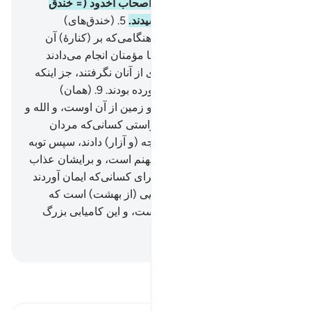
و «مشهود» (= روز عرفه).
4
.
اصحاب اخدود (= خندق
داران) به هلاکت (و نابودی) رسیدند.
5
.
(خندق‌های)
افروخته از هیزم‌های بسیار.
6
.
هنگامی‌که بر (کنارۀ) آن
نشسته بودند.
7
.
و آنان آنچه را با مؤمنان انجام می‌دادند
تماشا می‌کردند.
8
.
و هیچ ایرادی از آنان نگرفتند، جز اینکه
به الله پیروزمند ستوده ایمان آورده بودند.
9
.
(همان)
کسی‌که فرمانروایی آسمان‌ها و زمین از آن اوست، و الله و
بر همه چیز گواه است.
10
.
به راستی کسانی‌که مردان
مومن را و زنان مؤمنه را شکنجه (و آزار) دادند، سپس توبه
نکردند، پس برای آن‌ها عذاب جهنم است، و برایشان عذاب
(آتش) سوزان است.
11
.
همانا برای کسانی‌که ایمان آوردند
و کار‌های شایسته کردند، باغ‌هایی (از بهشت) است که
نهر‌ها زیر (درختان) آن جاری است، و این کامیابی بزرگ
است.
Hussein Taji Kal Dari
-
تفسیر بخوانید