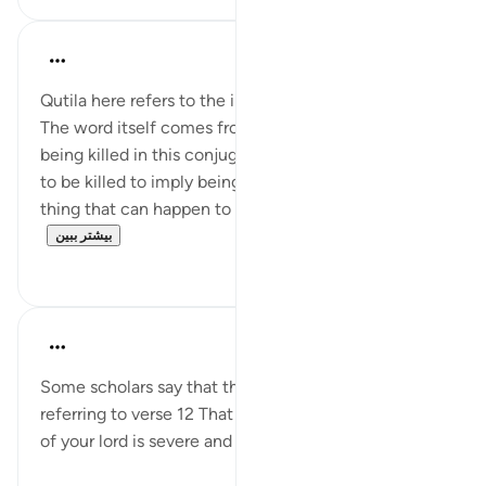
Yaser Birjas
۸ سال پیش
·
ارجاع دادن
آیه ۴:۸۵
Qutila here refers to the implication of being cursed,
The word itself comes from the word of killing or
being killed in this conjugation. Allah uses the word
to be killed to imply being cursed because the worst
thing that can happen to a human in this world ...
بیشتر ببین
۰
۰
Yaser Birjas
۸ سال پیش
·
ارجاع دادن
آیه ۴:۸۵
Some scholars say that the subject of the oaths are
referring to verse 12 That says that the punishment
of your lord is severe and painful.
۰
۰