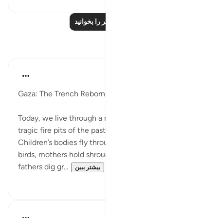
درس‌های بیشتر را بخوانید
بازتاب‌ها
Saleha Waqar
سال گذشته
·
ارجاع دادن
آیه ۴:۸۵
Gaza: The Trench Reborn, But So Is Our Faith
Today, we live through a moment that mirrors the
tragic fire pits of the past. Gaza is bleeding.
Children’s bodies fly through the air like broken
birds, mothers hold shrouds instead of swaddles, and
fathers dig gr...
بیشتر ببین
۴
۱۱
Dr Maryam Fayyaz