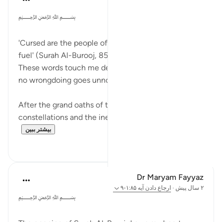
۲ سال پیش
·
ارجاع دادن
آیه ۴:۸۵-۵
﷽
'Cursed are the people of the ditch, with fire full of
fuel' (Surah Al-Burooj, 85:4-5).
These words touch me deeply, reminding me that
no wrongdoing goes unnoticed.
After the grand oaths of the sky adorned with
constellations and the inevitability of the...
بیشتر ببین
۷
۱۲
Dr Maryam Fayyaz
۲ سال پیش
·
ارجاع دادن
آیه ۱:۸۵-۹
﷽