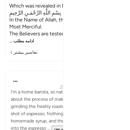
Which was revealed in Makkah
بِسْمِ اللَّهِ الرَّحْمَـنِ الرَّحِيمِ
In the Name of Allah, the Most Gracious, the
Most Merciful.
The Believers are tested
…
ادامه مطلب
تفاسیر بیشتر
درس‌ها
Samia Mubarak
۳ سال پیش
·
ارجاع دادن
آیه ۲:۲۹، ۳۱:۴۷
I’m a home barista, so naturally I love everything
about the process of making the perfect latte:
grinding the freshly roasted beans, extracting the
shot of espresso, frothing the milk, making
homemade syrup, and then gently pouring the milk
into the espresso ...
بیشتر ببین