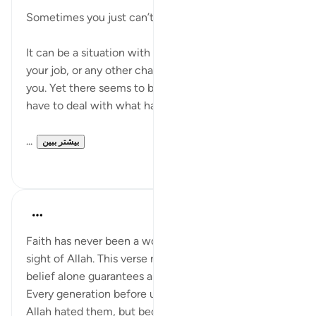
Sometimes you just can’t take it anymore.
It can be a situation with your child, your spouse,
your job, or any other challenge life places before
you. Yet there seems to be no way out. You simply
have to deal with what has been placed before you.
...
بیشتر ببین
۶
۱۸
Zawad Alam
۱۳ هفته پیش
·
ارجاع دادن
آیه ۲:۲۹
Faith has never been a word spoken casually in the
sight of Allah. This verse removes the illusion that
belief alone guarantees a life free from hardship.
Every generation before us was tested, not because
Allah hated them, but because He wanted truth to