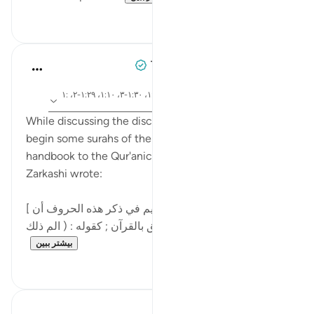
۱۴
۸۹
Tulayhah Tafsir Translations
۲ سال پیش
·
ارجاع
آیه ۱:۱۲، ۱:۱۴، ۱:۵۰، ۱:۲-۲، ۱:۳۸، ۱:۳۰-۳، ۱:۱۰، ۱:۲۹-۲، ۱:
دادن
۷-۲، ۱:۳-۲
While discussing the disconnected letters that
begin some surahs of the Qur'an in his famous
handbook to the Qur'anic sciences, Badr al-Deen al-
Zarkashi wrote:
[ واعلم أن عادة القرآن العظيم في ذكر هذه الحروف أن
يذكر بعدها ما يتعلق بالقرآن ; كقوله : ( الم ذلك ...
بیشتر ببین
۳
۱۰
Waleed Basyouni