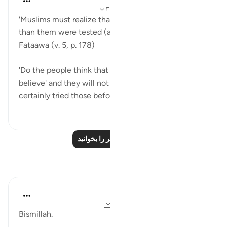
۴ سال پیش
·
ارجاع دادن
آیه ۳۵:۲۱، ۲:۲۹-۳
'Muslims must realize that those who were better
than them were tested (as well).' - Ibn Taymiyyah's
Fataawa (v. 5, p. 178)
'Do the people think that they will be left to say, 'We
believe' and they will not be tried? But We have
certainly tried those before t...
بیشتر ببین
۲
۳۹
درس‌های بیشتر را بخوانید
بازتاب‌ها
Dr Maryam Fayyaz
۹ هفته پیش
·
ارجاع دادن
آیه ۱۵۵:۲، ۲:۲۹
Bismillah.