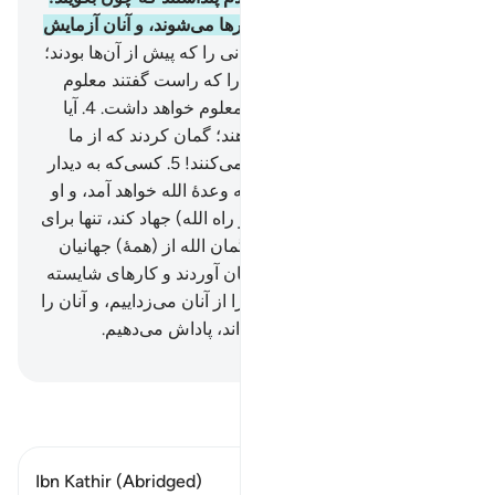
«ایمان آوردیم» (به حال خود) رها می‌شوند، و آنان آزمایش
نمی‌شوند؟!
3
.
و به راستی کسانی را که پیش از آن‌ها بودند؛
آزمودیم، پس البته الله کسانی را که راست گفتند معلوم
می‌دارد، و دروغگویان را (نیز) معلوم خواهد داشت.
4
.
آیا
کسانی‌که اعمال بد انجام می‌دهند؛ گمان کردند که از ما
پیشی می‌گیرند؟ چه بد داوری می‌کنند!
5
.
کسی‌که به دیدار
الله امید دارد، پس به راستی که وعدۀ الله خواهد آمد، و او
شنوای داناست.
6
.
کسی‌که (در راه الله) جهاد کند، تنها برای
(نفع) خودش جهاد می‌کند، بی‌گمان الله از (همۀ) جهانیان
بی‌نیاز است.
7
.
و کسانی‌که ایمان آوردند و کارهای شایسته
انجام دادند، قطعاً گناهان‌‌شان را از آنان می‌زداییم، و آنان را
به بهترین اعمالی‌که انجام می‌داند، پاداش می‌دهیم.
Hussein Taji Kal Dari
-
تفسیر بخوانید
Ibn Kathir (Abridged)