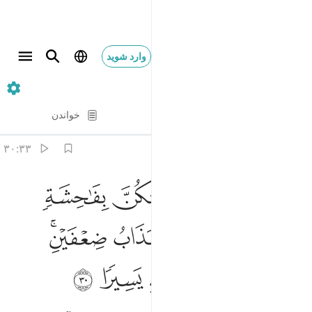
وارد شوید
۳۳. Al-Ahzab
آیه به آیه
خواندن
ترجمه
: Hussein Taji Kal Dari
۳۰:۳۳
ﲺ
ﲻ
ﲼ
ﲽ
ﲾ
ﲿ
ا نساء النبي من يات منكن بفاحشة مبينة يضاعف لها العذاب ضعفين وكان
َـٰنِسَآءَ ٱلنَّبِىِّ مَن يَأْتِ مِنكُنَّ بِفَـٰحِشَةٍۢ مُّبَيِّنَةٍۢ يُضَـٰعَفْ لَهَا ٱلْعَذَابُ 
ﳀ
ﳁ
ﳂ
ﳃ
ﳄﳅ
ﳆ
ﳇ
ﳈ
ﳉ
ﳊ
ﳋ