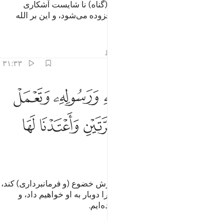
ای زنان پیامبر! هر کس از شما که (گناه) نا شایست آشکاری
مرتکب شود، عذاب او دو چندان افزوده می‌شود، و این بر الله
آسان است.
تفاسیر
درس ها
بازتاب ها
قیراط
۳۱:۳۳
ﱁ ﱂ
ﱃ
ﱄ
ﱅ
ﱆ
ﱇ
 ومن يقنت منكن لله ورسوله وتعمل صالحا نوتها اجرها مرتين واعتدنا له
 وَمَن يَقْنُتْ مِنكُنَّ لِلَّهِ وَرَسُولِهِۦ وَتَعْمَلْ صَـٰلِحًۭا نُّؤْتِهَآ أَجْرَهَا مَرَّتَيْنِ وَ
ﱈ
ﱉ
ﱊ
ﱋ
ﱌ
ﱍ
ﱎ
ﱏ
ﱐ
و هر کس از شما برای الله و پیامبرش خضوع (و فرمانبرداری) کند،
و عمل صالح انجام دهد، پاداش او را دوبار به او خواهیم داد، و
روزی ارزشمندی برای او آماده کرده‌ایم.