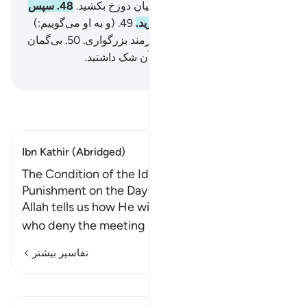
را بگیرید، پس به سختی او را میان دوزخ بکشید.
48
.
سپس
بر سرش از عذاب جوشان بریزید.
49
.
(و به او می‌گوییم:)
بچش که تو (به پندار خود) پیروزمند بزرگواری.
50
.
بی‌گمان
این (همان) چیزی است که در آن شک داشتید.
Hussein Taji Kal Dari
-
تفسیر بخوانید
Ibn Kathir (Abridged)
The Condition of the Idolators and Their
Punishment on the Day of Resurrection
Allah tells us how He will punish the disbelievers
who deny the meeting
…
ادامه مطلب
تفاسیر بیشتر
درس‌ها