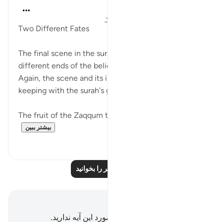
In the Shade of the Quran
۳۱ هفته پیش
·
ارجاع دادن
آیه ۴۳:۴۴-۵۰
Two Different Fates
The final scene in the surah depicts the two
different ends of the believers and the unbelievers.
Again, the scene and its images are violent, in
keeping with the surah's general ambiance:
The fruit of the Zaqqum tree will be the food of ...
بیشتر ببین
۰
۰
درس‌های بیشتر را بخوانید
یادداشت‌ها و تأملات
شما هیچ یادداشت و تأملی در مورد این آیه ندارید.