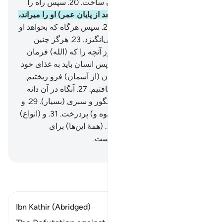
آفریده است، آنگاه او را موزون ساخت.
20
.
سپس راه را
برای او آسان نمود.
21
.
آنگاه (بعد از پایان عمر) او را میراند،
پس او را در قبر (پنهان) کرد.
22
.
سپس هرگاه که بخواهد او
را (زیاده می‌کند و از قبر) بر می‌انگیزد.
23
.
هرگز چنین
نیست، (که او می‌پندارد) او هنوز آنچه را که (الله) فرمان
داده، به‌جای نیاورده است.
24
.
پس انسان باید به غذای خود
بنگرد.
25
.
بی‌گمان ما آب فراوان (از آسمان) فرو ریختیم.
26
.
سپس زمین را به نیکی شکافتیم.
27
.
آنگاه در آن دانه
(های فراوان) رویاندیم.
28
.
و انگور و سبزی (بسیار).
29
.
و
زیتون و نخل.
30
.
و باغ‌هایی (انبوه و) پردرخت.
31
.
و (انواع)
میوه و علوفه (پدید آوردیم).
32
.
(همۀ این‌ها) برای
بهره‌گیری شما و چهارپایانتان است.
Hussein Taji Kal Dari
-
تفسیر بخوانید
Ibn Kathir (Abridged)