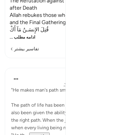
The Refutation against Whoever denies Life
after Death
Allah rebukes those who deny the Resurrection
and the Final Gathering.
قُتِلَ الإِنسَـنُ مَآ أَكْ
…
ادامه مطلب
تفاسیر بیشتر
درس‌ها
In the Shade of the Quran
۳۱ هفته پیش
·
ارجاع دادن
آیه ۲۰:۸۰-۲۲
"He makes man's path smooth for him." (Verse 20)
The path of life has been smoothed for him. Man has
also been given the ability to recognize and follow
the right path. When the journey of life is over,
when every living being meets its inevitable end,