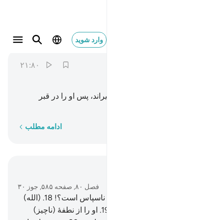
ثم اماته فاقبره ٢١
وارد شوید
80:21
'Abasa
۲۱:۸۰
ﲓ
ﲔ
ﲕ
ﲖ
آنگاه (بعد از پایان عمر) او را میراند، پس او را در قبر
(پنهان) کرد.
کلمه به کلمه
ادامه مطلب
در متن بخوانید
فصل ۸۰, صفحه ۵۸۵, جوز ۳۰
17
.
مرگ بر (این) انسان، چقدر ناسپاس است؟!
18
.
(الله)
او را از چه چیز آفریده است؟
19
.
او را از نطفۀ (ناچیز)