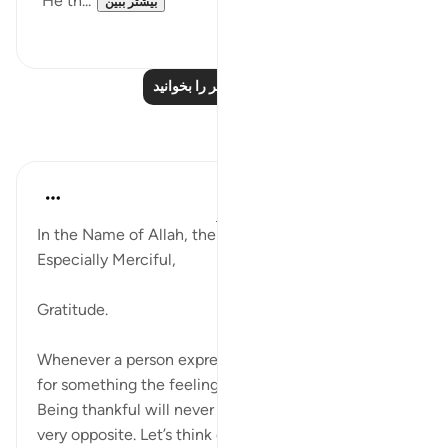
"He th...
بیشتر ببین
۰
۰
درس‌های بیشتر را بخوانید
بازتاب‌ها
Razia Zahra
۲ سال پیش
·
ارجاع دادن
آیه ۱۷:۸۰-۴۰
In the Name of Allah, the Most Merciful, the
Especially Merciful,
Gratitude.
Whenever a person expresses thanks to someone
for something the feeling is always a positive one.
Being thankful will never generate sadness but the
very opposite. Let’s think of s...
بیشتر ببین