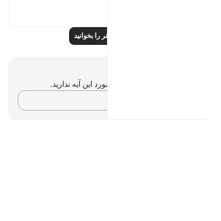
۱۰
۲۷
بازتاب‌های بیشتر را بخوانید
یادداشت‌ها و تأملات
شما هیچ یادداشت و تأملی در مورد این آیه ندارید.
افکارتان را ثبت کنید…
Notes
placeholders