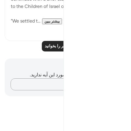
to the Children of Israel over several generations:
"We settled t...
بیشتر ببین
۰
۰
درس‌های بیشتر را بخوانید
یادداشت‌ها و تأملات
شما هیچ یادداشت و تأملی در مورد این آیه ندارید.
افکارتان را ثبت کنید…