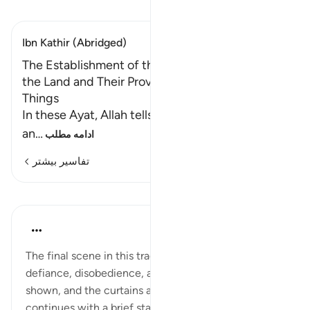
تفسیر بخوانید
Ibn Kathir (Abridged)
The Establishment of the Children of Israel in
the Land and Their Provision from the Good
Things
In these Ayat, Allah tells us about all the worldly
an
…
ادامه مطلب
تفاسیر بیشتر
درس‌ها
In the Shade of the Quran
۳۱ هفته پیش
·
ارجاع دادن
آیه ۹۳:۱۰
The final scene in this tragedy of corruption,
defiance, disobedience, and tyranny is clearly
shown, and the curtains are drawn. The surah then
continues with a brief statement of what happened