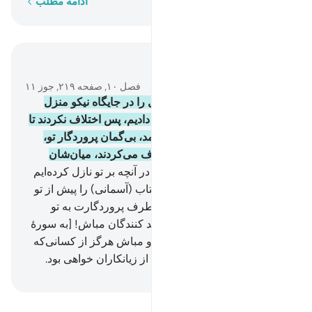
کلمه به کلمه
ادامه مطلب
در متن بخوانید
فصل ۱۰, صفحه ۲۱۹, جوز ۱۱
93
.
و به راستی که بنی اسرائیل را در جایگاه نیکو منزل
دادیم، و از پاکیزه‌ها روزی‌شان دادیم، پس اختلاف نکردند تا
اینکه علم (و آگاهی) برایشان آمد، بی‌گمان پروردگار تو،
روز قیامت در آنچه در آن اختلاف می‌کردند، میان‌شان
داوری خواهد کرد.
94
.
پس اگر در آنچه بر تو نازل کرده‌ایم
در تردید هستی، از کسانی‌که کتاب (آسمانی) را پیش از تو
می‌خوانند؛ بپرس، یقیناً حق از طرف پروردگارت به تو
رسیده است، پس هرگز از تردید کنندگان مباش! [به سورۀ
اعراف آیه رجوع فرمایید.]
95
.
و مباش هرگز از کسانی‌که
آیات الله را تکذیب کردند، آنگاه از زیانکاران خواهی بود.
Hussein Taji Kal Dari
-