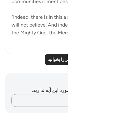
communities it mentions:
"Indeed, there is in this a sure sign; yet most of them
will not believe. And indeed it is your Lord who is
the Mighty One, the Merciful....
بیشتر ببین
۱۰
۰
۰
درس‌های بیشتر را بخوانید
یادداشت‌ها و تأملات
شما هیچ یادداشت و تأملی در مورد این آیه ندارید.
افکارتان را ثبت کنید…