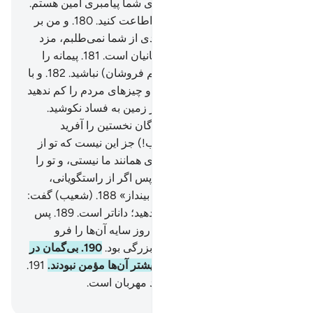
نمی‌ترسید؟!
178
.
همانا من برای شما پیامبری امین هستم.
179
.
پس از الله بترسید، و مرا اطاعت کنید.
180
.
و من بر
(رساندن) این (دعوت) هیچ مزدی از شما نمی‌طلبم، مزد
من تنها بر (عهدۀ) پروردگار جهانیان است.
181
.
پیمانه را
تمام بدهید، و از کاهندگان (و کم فروشان) نباشید.
182
.
و با
ترازوی درست وزن کنید.
183
.
و چیز‌های مردم را کم ندهید
(و حق آن‌ها را ضایع نکنید) و در زمین به فساد نکوشید.
184
.
و از کسی‌که شما و آفریدگان نخستین را آفرید
بترسید.
185
.
گفتند: «(ای شعیب!) جز این نیست که تو از
جادو شدگانی،
186
.
تو جز بشری همانند ما نیستی، و تو را
از دروغگویان می‌پنداریم.
187
.
پس اگر از راستگویانی،
پاره‌ای از آسمان را بر (سر) ما بینداز»
188
.
(شعیب) گفت:
«پروردگارم! به آنچه انجام می‌دهید؛ داناتر است.
189
.
پس
او را تکذیب کردند، آنگاه عذاب روز سایه آن‌ها را فرو
گرفت، بی‌گمان آن عذاب روز بزرگی بود.
190
.
بی‌گمان در
این (ماجرا) نشانه‌ای است، و بیشتر آن‌ها مؤمن نبودند.
191
.
و بی‌تردید پروردگار تو پیروزمند مهربان است.
Hussein Taji Kal Dari
-