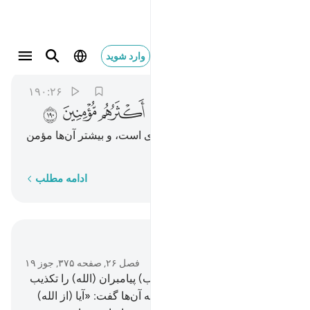
ان في ذالك لاية وما كان اكثرهم مومنين ١٩٠
وارد شوید
Ash-Shu'ara
26:190
۱۹۰:۲۶
ﱳ
ﱴ
ﱵ
ﱶﱷ
ﱸ
ﱹ
ﱺ
ﱻ
ﱼ
بی‌گمان در این (ماجرا) نشانه‌ای است، و بیشتر آن‌ها مؤمن
نبودند.
کلمه به کلمه
ادامه مطلب
در متن بخوانید
فصل ۲۶, صفحه ۳۷۵, جوز ۱۹
176
.
اصحاب ایکه (= قوم شعیب) پیامبران (الله) را تکذیب
کردند.
177
.
هنگامی‌که شعیب به آن‌ها گفت: «آیا (از الله)