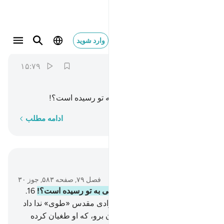
هل اتاك حديث موسى ١٥
وارد شوید
An-Nazi'at
79:15
۱۵:۷۹
ﳉ
ﳊ
ﳋ
ﳌ
ﳍ
(ای پیامبر) آیا داستان موسی به تو رسیده است؟!
کلمه به کلمه
ادامه مطلب
در متن بخوانید
فصل ۷۹, صفحه ۵۸۳, جوز ۳۰
15
.
(ای پیامبر) آیا داستان موسی به تو رسیده است؟!
16
.
آنگاه که پروردگارش او را در وادی مقدس «طوی» ندا داد
(و فرمود:).
17
.
به سوی فرعون برو، که او طغیان کرده