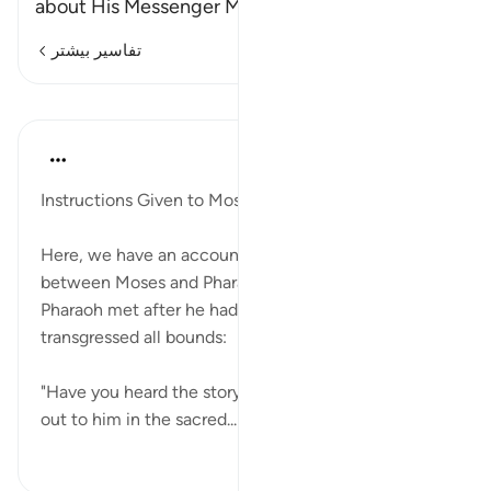
about His Messenger Musa. He menti
…
ادامه مطلب
تفاسیر بیشتر
درس‌ها
In the Shade of the Quran
۳۱ هفته پیش
·
ارجاع دادن
آیه ۱۵:۷۹
Instructions Given to Moses
Here, we have an account of what took place
between Moses and Pharaoh, and the end which
Pharaoh met after he had tyrannized and
transgressed all bounds:
"Have you heard the story of Moses? His Lord called
out to him in the sacred...
بیشتر ببین
۰
۰