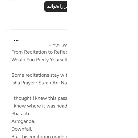
درس‌های بیشتر را بخوانید
بازتاب‌ها
ekaterina myachina
۵ هفته پیش
·
ارجاع دادن
آیه ۹:۹۱، ۱۵:۷۹-۳۳، ۴۴:۲۰
From Recitation to Reflection
Would You Purify Yourself?
Some recitations stay with you.
Isha Prayer · Surah An-Naziʿat (79:15–33)
I thought I knew this passage.
I knew where it was heading.
Pharaoh.
Arrogance.
Downfall.
But this recitation made me stop much...
بیشتر ببین