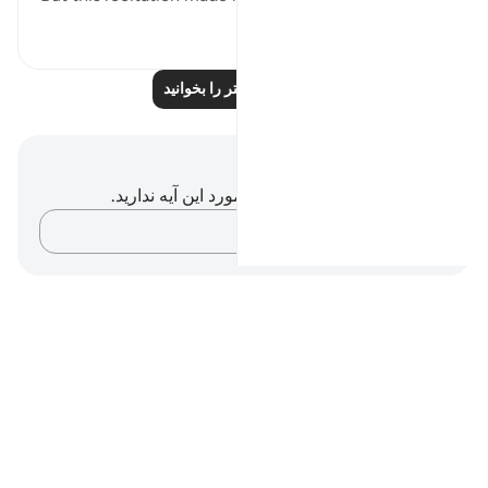
۲
۱۵
بازتاب‌های بیشتر را بخوانید
یادداشت‌ها و تأملات
شما هیچ یادداشت و تأملی در مورد این آیه ندارید.
افکارتان را ثبت کنید…
Notes
placeholders