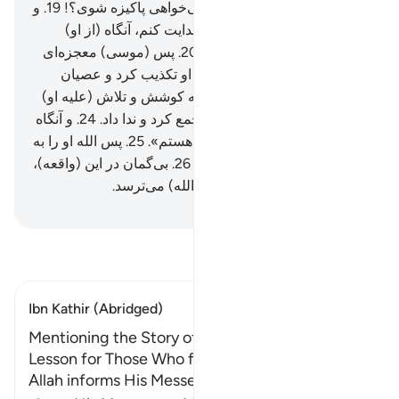
است.
18
.
پس به او بگو: «آیا می‌خواهی پاکیزه شوی؟!
19
.
و
من تو را به سوی پروردگارت هدایت کنم، آنگاه (از او)
بترسی، (و فرمانبردار شوی).
20
.
پس (موسی) معجزه‌ای
بزرگ را به او نشان داد.
21
.
اما او تکذیب کرد و عصیان
ورزید.
22
.
سپس پشت کرد و به کوشش و تلاش (علیه او)
پرداخت.
23
.
پس (قومش را) جمع کرد و ندا داد.
24
.
و آنگاه
گفت: «من پروردگار برتر شما هستم».
25
.
پس الله او را به
عذاب آخرت و دنیا گرفتار کرد.
26
.
بی‌گمان در این (واقعه)،
عبرتی است برای کسی‌که (از الله) می‌ترسد.
Hussein Taji Kal Dari
-
تفسیر بخوانید
Ibn Kathir (Abridged)
Mentioning the Story of Musa and that it is a
Lesson for Those Who fear Allah
Allah informs His Messenger Muhammad ﷺ