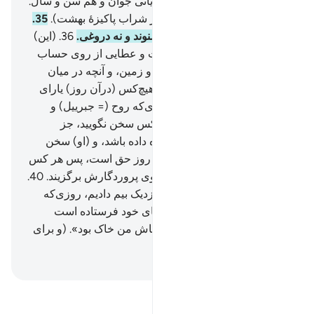
(میوه) و تاکستان‌ها.
33
.
و حوریانی جوان و هم سن و سال.
34
.
و جام‌هایی لبریز و پیاپی (از شراب پاکیزۀ بهشت).
35
.
در آنجا نه سخن بیهوده‌ای می‌شنوند و نه دروغی.
36
.
(این)
پاداش از جانب پروردگار توست و عطایی از روی حساب
37
.
(همان) پروردگار آسمان‌ها و زمین، و آنچه در میان
آن‌هاست، (همان الله) رحمان هیچ‌کس (درآن روز) یارای
سخن گفتن با او ندارد.
38
.
روزی‌که روح (= جبرییل) و
فرشتگان به صف ایستند، هیچ‌کس سخن نگویید، جز
کسی‌که الله رحمان به او اجازه داده باشد، و (او) سخن
درست (و صواب) گوید.
39
.
آن روز حق است، پس هر کس
که بخواهد بازگشت‌گاهی به سوی پروردگارش برگزیند.
40
.
به راستی ما شما را از عذابی نزدیک بیم دادیم، روزی‌که
انسان آنچه را از قبل با دست‌های خود فرستاده است
می‌بیند، و کافر می‌گوید: «ای کاش من خاک بود». (و برای
حساب بر انگیخته نمی‌شد).
Hussein Taji Kal Dari
-
تفسیر بخوانید