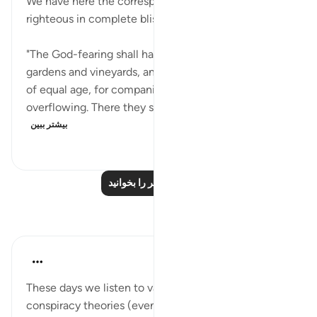
We have here the corresponding scene of the
righteous in complete bliss.
"The God-fearing shall have a place of security,
gardens and vineyards, and high-bosomed maidens,
of equal age, for companions, and a cup
overflowing. There they shall hear no idle talk,...
بیشتر ببین
۹۷۸
۰
۰
درس‌های بیشتر را بخوانید
بازتاب‌ها
Umar Shariff
۵ سال پیش
·
ارجاع دادن
آیه ۳۵:۷۸
These days we listen to vain talks like comedies,
conspiracy theories (even we got dedicated Apps &