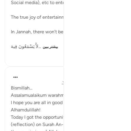
Social media), etc to entertain ourselves
The true joy of entertainment is free from such
In Jannah, there won’t be Laghw (Vain talk)
لاَّ يَسْمَعُونَ فِيهَ...
بیشتر ببین
۳۰۱
۱
۶
Zufisha Khaleel
۲۷ هفته پیش
·
ارجاع دادن
آیه ۳۵:۷۸-۳۶
Bismillah…
Assalamualaikum warahmatullahi wabarakatuh.
I hope you are all in good health, and I am also well,
Alhamdulillah!
Today I got the opportunity to do tadabbur
(reflection) on Surah An-Naba, ayat 35 and 36, by