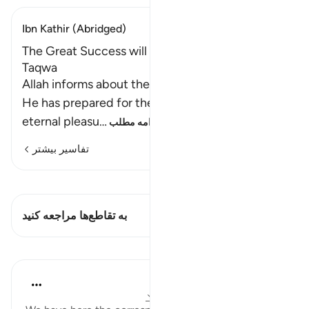
Ibn Kathir (Abridged)
The Great Success will be for Those Who have
Taqwa
Allah informs about the happy people and what
He has prepared for them of esteem, and
eternal pleasu
…
ادامه مطلب
تفاسیر بیشتر
مشاهده قیراط
این آیه دارد 1 تقاطع‌ها
به تقاطع‌ها مراجعه کنید
درس‌ها
In the Shade of the Quran
۳۲ هفته پیش
·
ارجاع دادن
آیه ۳۱:۷۸-۳۶