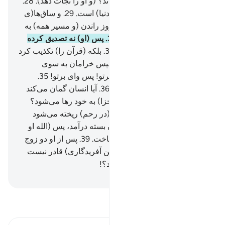
چه کسی است که افسون بخواند؟ (و او را نجات دهد).
28
.
و یقین کند که زمان جدایی (از دنیا) است.
29
.
و ساق‌ها(ی
پایش) به هم بپیچد.
30
.
در آن روز راندن (و مسیر همه) به
سوی پروردگارت خواهد بود.
31
.
پس (او) نه تصدیق کرده
است و نه نماز گزارده است.
32
.
بلکه (قرآن را) تکذیب کرد
و (از ایمان) روی گرداند.
33
.
سپس خرامان به سوی
خانواده‌اش بازگشت.
34
.
وای برتو! پس وای برتو!
35
.
بازهم وای برتو! پس وای برتو!
36
.
آیا انسان گمان می‌کند
که (بی‌هدف و بدون حساب و جزا) به خود رها می‌شود؟
37
.
آیا (او) نطفه‌ای از منی که (در رحم) ریخته می‌شود
نبود؟!
38
.
آنگاه به صورت خون بسته درآمد، پس (الله او
را) آفرید، و درست و استوار ساخت.
39
.
پس از او دو زوج
نر و ماده پدید آورد.
40
.
آیا (چنین آفریدگاری) قادر نیست
که مردگان را (دوباره) زنده کند؟!
Hussein Taji Kal Dari
-
تفسیر بخوانید