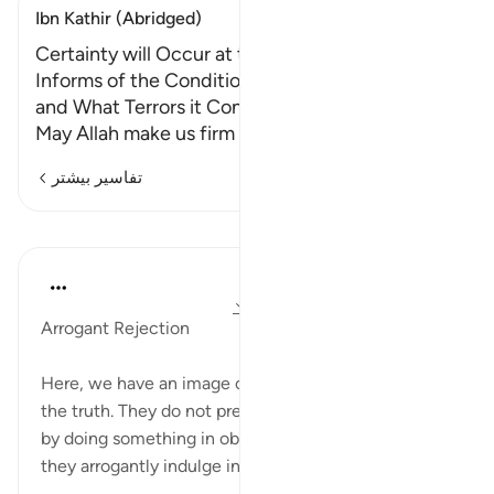
Ibn Kathir (Abridged)
Certainty will Occur at the Time of Death. Allah
Informs of the Condition at the Time of Death
and What Terrors it Contains.
May Allah make us firm at
…
ادامه مطلب
تفاسیر بیشتر
درس‌ها
In the Shade of the Quran
۳۲ هفته پیش
·
ارجاع دادن
آیه ۳۱:۷۵-۳۳
Arrogant Rejection
Here, we have an image of those bent on denying
the truth. They do not prepare for the inevitable end
by doing something in obedience of God. Rather,
they arrogantly indulge in disobedience and sin: