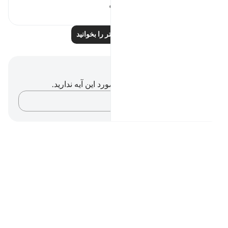
۶۲۰
۳
۱۳
بازتاب‌های بیشتر را بخوانید
یادداشت‌ها و تأملات
شما هیچ یادداشت و تأملی در مورد این آیه ندارید.
افکارتان را ثبت کنید…
Notes
placeholders
close