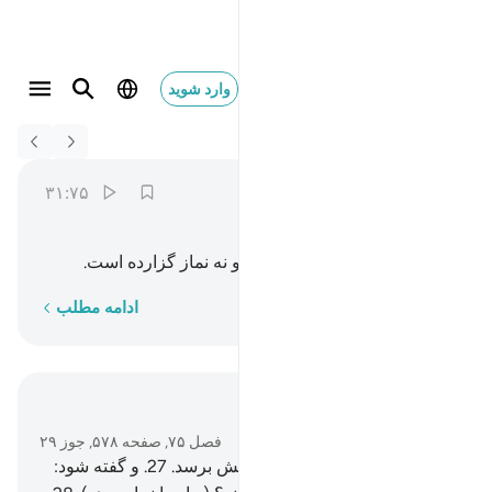
وارد شوید
Switch Quran.com to
English
فلا صدق ولا صلى ٣١
Al-Qiyamah
75:31
۳۱:۷۵
ﱲ
ﱳ
ﱴ
ﱵ
ﱶ
پس (او) نه تصدیق کرده است و نه نماز گزارده است.
کلمه به کلمه
ادامه مطلب
در متن بخوانید
فصل ۷۵, صفحه ۵۷۸, جوز ۲۹
26
.
آری، چون (جان) به گلوگاهش برسد.
27
.
و گفته شود: