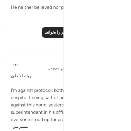
He neither believed nor prayed, but deni...
بیشتر ببین
۸۹
۰
۰
درس‌های بیشتر را بخوانید
بازتاب‌ها
Iraj Marjan
۲ سال پیش
·
ارجاع دادن
آیه ۵۸:۷، ۱:۸۷، ۳۱:۷۵-۳۳
ربك الاعلىٰ
I'm against protocol, both giving and receiving,
despite it being part of our culture. I'm a rebel
against this norm. yesterday, I waited for a medical
superintendent in his office. When he arrived,
everyone stood up for protocol's sake. My rebell...
بیشتر ببین