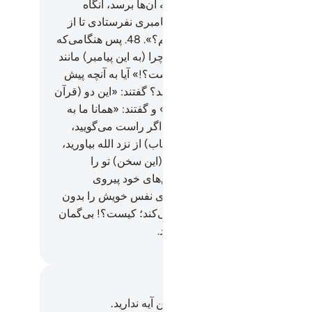
لی‌که مرتکب شده‌اند؛ مصیبتی به آن‌ها برسد، آنگاه
ند: «پروردگارا! چرا به سوی ما پیامبری نفرستادی تا از
 تو پیروی کنیم و از مؤمنان باشیم؟».
48
.
پس هنگامی‌که
ز نزد ما برای آن‌ها آمد، گفتند: «چرا (به این پیامبر) مانند
 به موسی داده شد، داده نشده است؟!» آیا به آنچه پیش
ین به موسی داده شد، کفر نورزیدند؟ گفتند: «این دو (قرآن
رات) جادوی تأیید کنندۀ یکدیگرند» و گفتند: «همانا ما به
دام (ازآن‌ها) کافریم».
49
.
بگو: «اگر راست می‌گویید،
تابی هدایت‌کننده‌تر از این دو (کتاب) از نزد الله بیاورید،
ن از آن پیروی کنم».
50
.
پس اگر (این سخن) تو را
رفتند، بدان که آن‌ها فقط از هوس‌های خود پیروی
کنند، و گمراه‌تر از آن کس که هوای نفس خویش را بدون
چ) هدایتی از (سوی) الله پیروی می‌کند؛ کیست؟! بی‌گمان
 گروه ستمکاران را هدایت نمی‌کند.
Hussein Taji Kal D
داشت‌ها و تأملات
هیچ یادداشت و تأملی در مورد این آیه ندارید.