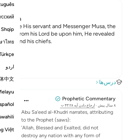
tuguês
усский
pon Musa
ch He gave His servant and Messenger Musa, the
Shqip
ssings from his Lord be upon him, He revealed
r`awn and his chiefs.
ษาไทย
Türkçe
اردو
体中文
درس‌ها
Melayu
Prophetic Commentary
spañol
۸ سال پیش
·
ارجاع دادن
آیه ۴۳:۲۸
Abu Sa‘eed al-Khudri narrates, attributing
swahili
to the Prophet (saws):
'Allah, Blessed and Exalted, did not
ng Việt
destroy any nation with any form of