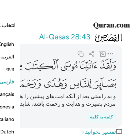
انتخاب ز
028
ولقد اتينا موسى
Al-Qasas
28:43
English
العربية
ﲳ
ﲴ
ﲵ
ﲶ
ﲷ
ﲸ
বাংলা
ﲽ
ﲾ
ﲿ
ﳀ
ﳁ
فارسی
ançais
و به راستی بعد از آنکه امت‌های پیشین را هلاک نمود
مردم بصیرت و هدایت و رحمت باشد، شاید پند گیرند.
onesia
کلمه به کلمه
taliano
تفسیر بخوانید
Dutch