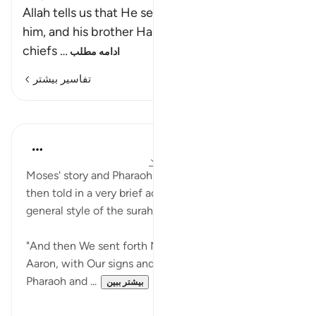
Allah tells us that He sent Musa, peace be upon
him, and his brother Harun to Fir`awn and his
chiefs
…
ادامه مطلب
تفاسیر بیشتر
درس‌ها
In the Shade of the Quran
۳۱ هفته پیش
·
ارجاع دادن
آیه ۴۵:۲۳-۴۸
Moses' story and Pharaoh's denial of his message is
then told in a very brief account which fits with the
general style of the surah and its purpose:
"And then We sent forth Moses and his brother
Aaron, with Our signs and with clear authority, to
Pharaoh and ...
بیشتر ببین
۰
۰