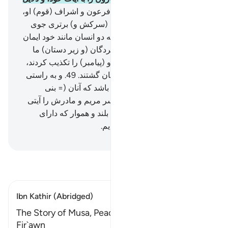
آشکار فرستادیم،
46
.
به سوی فرعون و اشراف (قوم) او،
پس آن‌ها تکبر کردند، و مردمی (سرکش و) برتری جوی
بودند.
47
.
پس گفتند: «آیا (ما) به دو انسان مانند خود ایمان
بیاوریم، در حالی‌که قوم آن‌ها بردگان (و زیر دستان) ما
هستند؟!»
48
.
پس (آن‌ها) آن دو (پیامبر) را تکذیب کردند،
سرانجام (همگی) از هلاک شدگان گشتند.
49
.
و به راستی
به موسی کتاب (تورات) دادیم، باشد که آنان (= بنی
اسرائیل) هدایت شوند.
50
.
و پسر مریم و مادرش را آیتی
قرار دادیم، و آن‌ها را در مکانی بلند و هموار که دارای
امنیت و آب جاری بود، جای دادیم.
Hussein Taji Kal Dari
-
تفسیر بخوانید
Ibn Kathir (Abridged)
The Story of Musa, Peace be upon Him; and
Fir`awn