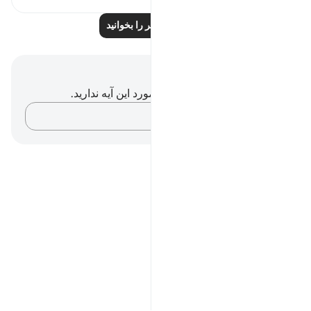
درس‌های بیشتر را بخوانید
یادداشت‌ها و تأملات
شما هیچ یادداشت و تأملی در مورد این آیه ندارید.
افکارتان را ثبت کنید…
Notes
placeholders
close