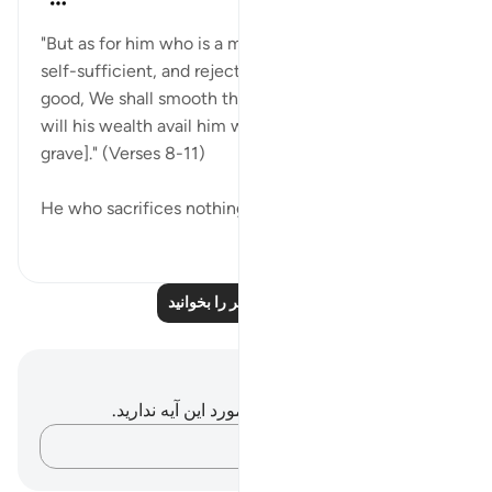
۳۱ هفته پیش
·
ارجاع دادن
آیه ۸:۹۲-۱۱
"But as for him who is a miser and deems himself
self-sufficient, and rejects the truth of the ultimate
good, We shall smooth the way to affliction. What
will his wealth avail him when he goes down [to his
grave]." (Verses 8-11)
He who sacrifices nothing of h...
بیشتر ببین
۰
۰
درس‌های بیشتر را بخوانید
یادداشت‌ها و تأملات
شما هیچ یادداشت و تأملی در مورد این آیه ندارید.
افکارتان را ثبت کنید…