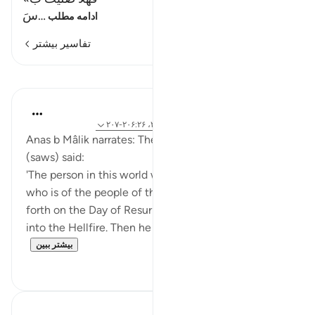
…
سَ
ادامه مطلب
تفاسیر بیشتر
درس‌ها
Prophetic Commentary
۸ سال پیش
·
ارجاع دادن
آیه ۱۱:۹۲، ۲:۱۱۱، ۲۰۶:۲۶-۲۰۷
Anas b Mâlik narrates: The Messenger of Allah
(saws) said:
'The person in this world with the most pleasures,
who is of the people of the Hellfire, will be brought
forth on the Day of Resurrection and dipped once
into the Hellfire. Then he will be asked: ‘O ...
بیشتر ببین
۰
۰
In the Shade of the Quran