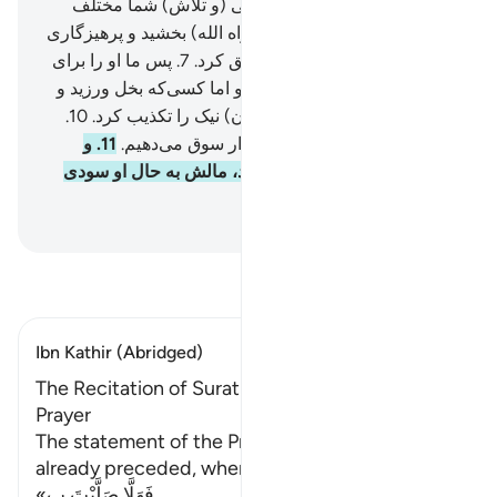
و ماده را آفرید.
4
.
که یقیناً سعی (و تلاش) شما مختلف
است.
5
.
پس اما کسی‌که (در راه الله) بخشید و پرهیزگاری
کرد.
6
.
و (سخنان) نیک را تصدیق کرد.
7
.
پس ما او را برای
(راه) آسان توفیق می‌دهیم.
8
.
و اما کسی‌که بخل ورزید و
بی نیازی طلبید.
9
.
و (نیز سخنان) نیک را تکذیب کرد.
10
.
پس به‌زودی او را به (راه) دشوار سوق می‌دهیم.
11
.
و
هنگامی‌که سرازیر (جهنم) شود، مالش به حال او سودی
نخواهد داشت.
Hussein Taji Kal Dari
-
تفسیر بخوانید
Ibn Kathir (Abridged)
The Recitation of Surat Al-Layl in the `Isha'
Prayer
The statement of the Prophet to Mu`adh has
already preceded, where he said,
«فَهَلَّا صَلَّيْتَ ب