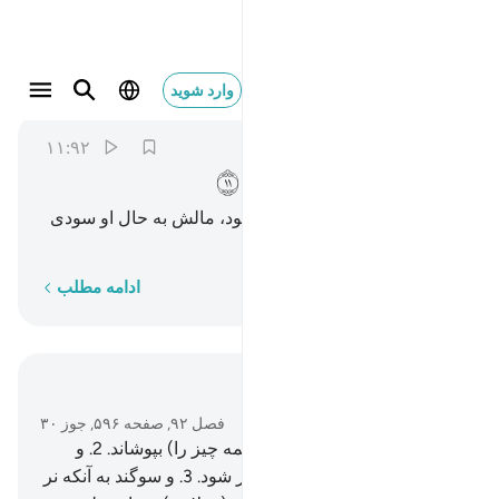
وما يغني عنه ماله اذا تردى ١١
وارد شوید
Al-Layl
92:11
۱۱:۹۲
ﱄ
ﱅ
ﱆ
ﱇ
ﱈ
ﱉ
ﱊ
و هنگامی‌که سرازیر (جهنم) شود، مالش به حال او سودی
نخواهد داشت.
کلمه به کلمه
ادامه مطلب
در متن بخوانید
فصل ۹۲, صفحه ۵۹۶, جوز ۳۰
1
.
سوگند به شب هنگامی‌که (همه چیز را) بپوشاند.
2
.
و
سوگند به روز هنگامی‌که آشکار شود.
3
.
و سوگند به آنکه نر