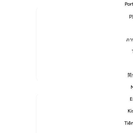
می‌
Por
و کت
Ibn Kathir (Abridged)
р
می‌ب
بر 
The Major Terrors of the Hour
Allah tells us of the terrors of the Day
نگذا
will come to pass, as He says elsewhere
انجا
ภา
يَوْمَ تَمُورُ السَّمَآءُ مَوْراً - وَتَسِيرُ الْجِبَالُ سَيْراً
نمی‌
(On the Day when the heaven will shak
ari
-
ادامه مطلب
یاد
تفاسیر بیشتر
简
شما 
بازتاب‌ها
E
Syaari Ab Rahman
۴۹ هفته پیش
·
ارجاع دادن
آیه ۴۶:۱۸-۵۵
Ki
AL KAHFI SERIES
Victory In The Land Of The Olive Trees 🌳
Tiế
AYAT 46 - 55 : Guidance Towards True