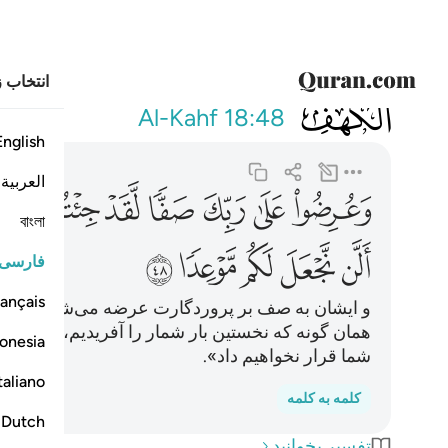
انتخاب ز
018
وعرضوا على ربك ص
Al-Kahf
18:48
English
العربية
ﱜ
ﱝ
ﱞ
ﱟ
ﱠ
ﱡ
ﱢ
বাংলা
ﱩ
ﱪ
ﱫ
ﱬ
ﱭ
فارسی
ançais
و ایشان به صف بر پروردگارت عرضه می‌شوند (و به آن
همان گونه که نخستین بار شمار را آفریدیم، بلکه شم
onesia
شما قرار نخواهیم داد».
taliano
کلمه به کلمه
Dutch
تفسیر بخوانید