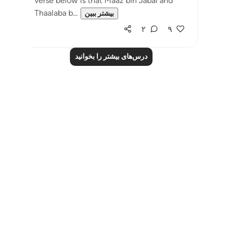
verse below is that Maaz bin Jabal and
Thaalaba b...
بیشتر ببین
۲
۹
درس‌های بیشتر را بخوانید
Notes
placeholders
close