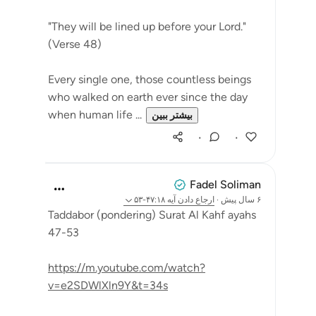
"They will be lined up before your Lord."
(Verse 48)
Every single one, those countless beings
who walked on earth ever since the day
when human life ...
بیشتر ببین
۰
۰
Fadel Soliman
۶ سال پیش
·
ارجاع دادن
آیه ۴۷:۱۸-۵۳
Taddabor (pondering) Surat Al Kahf ayahs
47-53
https://m.youtube.com/watch?
v=e2SDWlXln9Y&t=34s