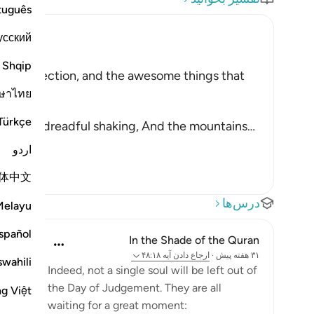
tuguês
усский
Shqip
 of Resurrection, and the awesome things that
:
ษาไทย
Türkçe
e with a dreadful shaking, And the mountains
…
اردو
体中文
درس‌ها
Melayu
spañol
In the Shade of the Quran
۳۱ هفته پیش
·
ارجاع دادن
آیه ۴۸:۱۸
swahili
Indeed, not a single soul will be left out of
the Day of Judgement. They are all
ng Việt
waiting for a great moment: