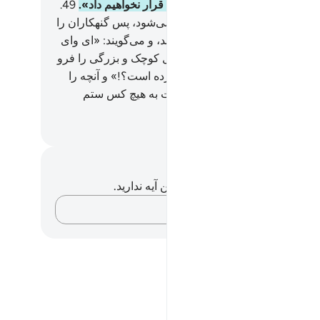
کردید، ما هرگز موعدی برای شما قرار نخواهیم داد».
49
.
اب (نامۀ اعمال) در آنجا گذارده می‌شود، پس گنهکاران را
ینی که از آنچه در آن است ترسانند، و می‌گویند: «ای وای
ما، این چه کتابی است که هیچ عمل کوچک و بزرگی را فرو
شته؛ مگر اینکه آن را به شمار آورده است؟!» و آنچه را
م داده‌اند؛ حاضر یابند و پروردگارت به هیچ کس ستم
کند.
Hussein Taji Kal D
داشت‌ها و تأملات
هیچ یادداشت و تأملی در مورد این آیه ندارید.
افکارتان را ثبت کنید…