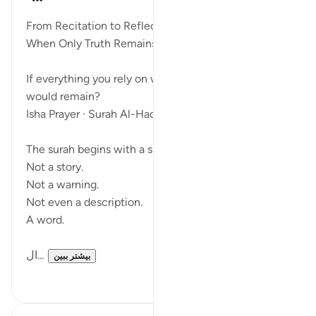
۳ هفته پیش
·
ارجاع دادن
آیه ۱:۶۹-۳۲
From Recitation to Reflection.
When Only Truth Remains.
If everything you rely on were taken away, what
would remain?
Isha Prayer · Surah Al-Haqqah (69:1–32)
The surah begins with a single word.
Not a story.
Not a warning.
Not even a description.
A word.
ال...
بیشتر ببین
۵
۱۵