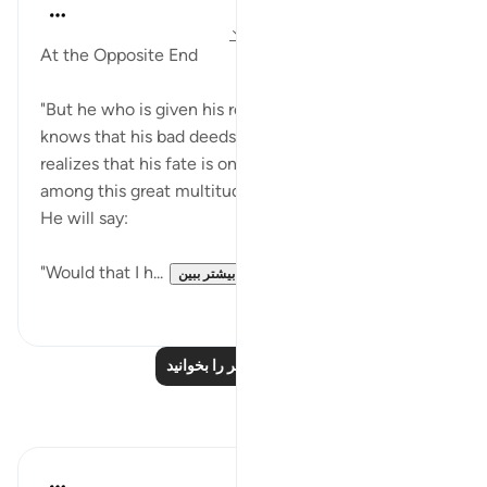
In the Shade of the Quran
۳۱ هفته پیش
·
ارجاع دادن
آیه ۲۵:۶۹-۲۹
At the Opposite End
"But he who is given his record in his left hand," and
knows that his bad deeds are reckoned against him
realizes that his fate is one of suffering. He stands
among this great multitude full of sorrow, broken.
He will say:
"Would that I h...
بیشتر ببین
۰
۰
درس‌های بیشتر را بخوانید
بازتاب‌ها
ekaterina myachina