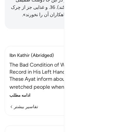
(و مهربانی) ندارد (که کمکش کند).
36
.
و غذایی جز از چرک
و خون ندارد.
37
.
(غذایی‌که) گناهکاران آن را نخورند».
Hussein Taji Kal Dari
-
تفسیر بخوانید
Ibn Kathir (Abridged)
The Bad Condition of Whoever is given His
Record in His Left Hand
These Ayat inform about the condition of the
wretched people when one of them is give
…
ادامه مطلب
تفاسیر بیشتر
درس‌ها