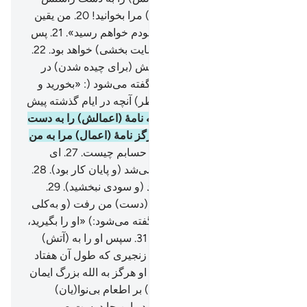
دهند، گوید: «بیایید نامۀ (اعمال) مرا بخوانید!
20
.
من یقین
داشتم که به حساب (اعمال) خودم خواهم رسید».
21
.
پس
او در یک زندگی پسندیده (و رضایت بخشی) خواهد بود.
22
.
در بهشتی برین.
23
.
که میوه‌هایش (برای چیده شدن) در
دسترس است.
24
.
(و به آن‌ها گفته می‌شود (: «بخورید و
بیاشامید، گوارایتان باد، به (خاطر) آنچه در ایام گذشته پیش
فرستاده‌اید».
25
.
و اما کسی‌که نامۀ (اعمالش) را به دست
چپش دهند، گوید: «ای کاش هرگز نامۀ (اعمال) مرا به من
داده نمی‌شد،
26
.
و نمی‌دانستم حسابم چیست.
27
.
ای
کاش (با مرگ) همه چیز تمام می‌شد (و پایان کار بود).
28
.
مال و دارایی‌ام مرا بی‌نیاز نکرد (و سودی نبخشید).
29
.
قدرت و فرمانروایی‌ام (نیز) از (دست) من رفت (و به‌کلی
نابود شد)».
30
.
(به فرشتگان گفته می‌شود:) «او را بگیرید،
پس طوق (به گردن) او اندازید.
31
.
سپس او را به (آتش)
دوزخ بیفکنید.
32
.
آنگاه او را در زنجیری که طول آن هفتاد
ذراع است، ببندید،
33
.
بی‌گمان او هرگز به الله بزرگ ایمان
نمی‌آورد،
34
.
و هرگز (مردم را) بر اطعام بی‌نوا(یان)
تشویق نمی‌کرد.
35
.
پس امروز در این جا دوست صمیمی