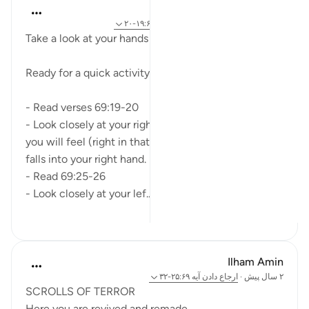
A Siddiqui
۲ سال پیش
·
ارجاع دادن
آیه ۲۵:۶۹-۲۶، ۱۹:۶۹-۲۰
Take a look at your hands 🤲👀
Ready for a quick activity?
- Read verses 69:19-20
- Look closely at your right hand and imagine how
you will feel (right in that moment) if your record
falls into your right hand.
- Read 69:25-26
- Look closely at your lef...
بیشتر ببین
۱۴
۲۷
Ilham Amin
۲ سال پیش
·
ارجاع دادن
آیه ۲۵:۶۹-۳۲
SCROLLS OF TERROR
Here you are revived and remade