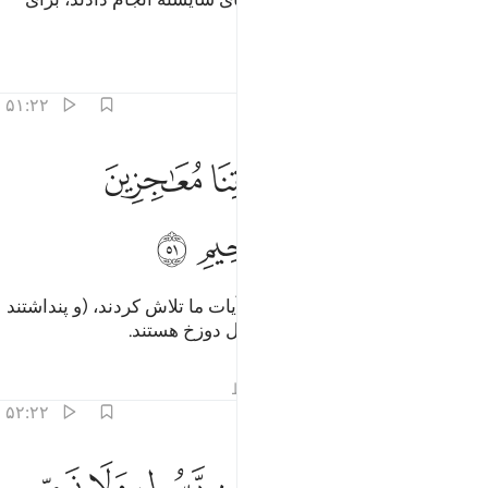
آن‌ها آمرزش و روزی نیک است.
تفاسیر
درس ها
بازتاب ها
۵۱:۲۲
ﱯ
ﱰ
ﱱ
ﱲ
الذين سعوا في اياتنا معاجزين اولايك اصحاب الجحيم ٥١
ﱳ
َٱلَّذِينَ سَعَوْا۟ فِىٓ ءَايَـٰتِنَا مُعَـٰجِزِينَ أُو۟لَـٰٓئِكَ أَصْحَـٰبُ ٱلْجَحِ
ﱴ
ﱵ
ﱶ
ﱷ
و کسانی‌که مبارزه‌کنان در (انکار) آیات ما تلاش کردند، (و پند‌‌اشتند
که ما را به ستوه می‌آورند) آنان اهل دوزخ هستند.
تفاسیر
درس ها
بازتاب ها
قیراط
۵۲:۲۲
ﱸ
ﱹ
ﱺ
ﱻ
ﱼ
ﱽ
ﱾ
ﱿ
ما ارسلنا من قبلك من رسول ولا نبي الا اذا تمنى القى الشيطان في امنيت