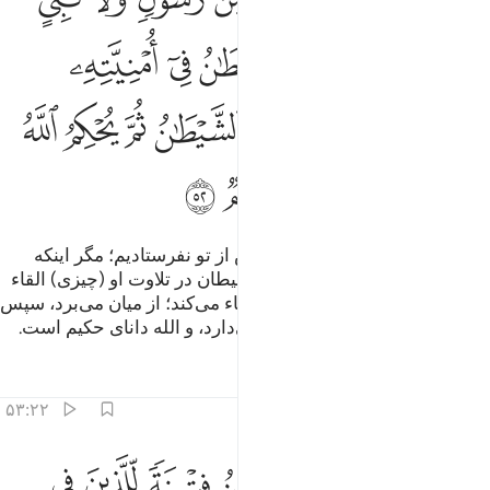
َمَآ أَرْسَلْنَا مِن قَبْلِكَ مِن رَّسُولٍۢ وَلَا نَبِىٍّ إِلَّآ إِذَا تَمَنَّىٰٓ أَلْقَى ٱلشَّيْطَـٰنُ 
ﲀ
ﲁ
ﲂ
ﲃ
ﲄ
ﲅ
ﲆ
ﲇ
ﲈ
ﲉ
ﲊ
ﲋ
ﲌ
ﲍ
ﲎ
ﲏﲐ
ﲑ
ﲒ
ﲓ
ﲔ
و (ما) هیچ رسول و پیامبری را پیش از تو نفرستادیم؛ مگر اینکه
چون (آیات ما را) تلاوت می‌کرد، شیطان در تلاوت او (چیزی) القاء
می‌کرد، آنگاه الله آنچه شیطان القاء می‌کند؛ از میان می‌برد، سپس
الله آیاتش را استوار (و محکم) می‌دارد، و الله دانای حکیم است.
تفاسیر
درس ها
بازتاب ها
۵۳:۲۲
ﲕ
ﲖ
ﲗ
ﲘ
ﲙ
ﲚ
ﲛ
يجعل ما يلقي الشيطان فتنة للذين في قلوبهم مرض والقاسية قلوبهم وا
ِّيَجْعَلَ مَا يُلْقِى ٱلشَّيْطَـٰنُ فِتْنَةًۭ لِّلَّذِينَ فِى قُلُوبِهِم مَّرَضٌۭ وَٱلْقَاسِيَةِ