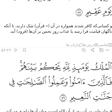
ﳌ
ﳍ
ﳎ
و کسانی‌که کافر شدند همواره در آن (= قرآن) شک دارند، تا آنکه
ناگهان قیامت فرا رسد یا عذاب روز نحس بر آن‌ها (فرود) آید.
تفاسیر
درس ها
بازتاب ها
۵۶:۲۲
ﱁ
ﱂ
ﱃ
ﱄ
ﱅﱆ
لملك يوميذ لله يحكم بينهم فالذين امنوا وعملوا الصالحات في جنات النعي
لْمُلْكُ يَوْمَئِذٍۢ لِّلَّهِ يَحْكُمُ بَيْنَهُمْ ۚ فَٱلَّذِينَ ءَامَنُوا۟ وَعَمِلُ
ﱇ
ﱈ
ﱉ
ﱊ
ﱋ
ﱌ
ﱍ
ﱎ
فرمانروایی در آن روز از آن الله است، میان آن‌ها داوری می‌کند،