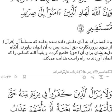
ﲵ
ﲶ
ﲷ
ﲸ
ﲹ
ﲺ
ﲻ
ﲼ
ﲽ
و تا کسانی‌که به آنان دانش داده شده بدانند که مسلماً آن (قرآن)
از سوی پروردگارت حق است، پس به آن ایمان بیاورند، آنگاه
دل‌هایشان برای آن (حق) خاضع گردد، و یقیناً الله کسانی را که
ایمان آوردند به راه راست هدایت می‌کند.
تفاسیر
درس ها
بازتاب ها
قیراط
۵۵:۲۲
ﲾ
ﲿ
ﳀ
ﳁ
ﳂ
ﳃ
ﳄ
ﳅ
لا يزال الذين كفروا في مرية منه حتى تاتيهم الساعة بغتة او ياتيهم عذاب
َلَا يَزَالُ ٱلَّذِينَ كَفَرُوا۟ فِى مِرْيَةٍۢ مِّنْهُ حَتَّىٰ تَأْتِيَهُمُ ٱلسَّاعَةُ بَغْتَةً أَوْ يَأْتِي
ﳆ
ﳇ
ﳈ
ﳉ
ﳊ
ﳋ