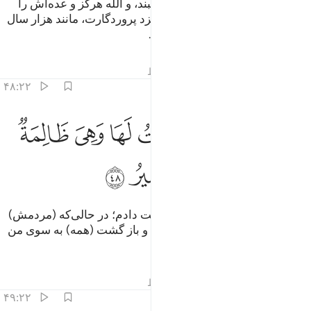
و آن‌ها به شتاب از تو عذاب می‌طلبند، و الله هرگز و عده‌اش را
خلاف نمی‌کند، و بی‌گمان یک روز نزد پروردگارت، مانند هزار سال
از آنچه است که (شما) می‌شمارید.
تفاسیر
درس ها
بازتاب ها
قیراط
۴۸:۲۲
ﱑ
ﱒ
ﱓ
ﱔ
ﱕ
ﱖ
كاين من قرية امليت لها وهي ظالمة ثم اخذتها والي المصير ٤٨
ﱗ
َكَأَيِّن مِّن قَرْيَةٍ أَمْلَيْتُ لَهَا وَهِىَ ظَالِمَةٌۭ ثُمَّ أَخَذْتُهَا وَإِلَىَّ ٱ
ﱘ
ﱙ
ﱚ
ﱛ
ﱜ
و چه بسیار آبادی‌ها که به آن‌ها مهلت دادم؛ در حالی‌که (مردمش)
ستم‌گر بودند، آنگاه آن‌ها را گرفتم، و باز گشت (همه) به سوی من
است.
تفاسیر
درس ها
بازتاب ها
قیراط
۴۹:۲۲