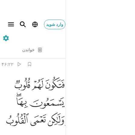
وارد شوید
۲۲. Al-Hajj
آیه به آیه
خواندن
ترجمه
: Hussein Taji Kal Dari
۴۶:۲۲
ﲴ
ﲵ
ﲶ
ﲷ
ﲸ
ﲹ
ﲺ
فلم يسيروا في الارض فتكون لهم قلوب يعقلون بها او اذان يسمعون بها فا
َفَلَمْ يَسِيرُوا۟ فِى ٱلْأَرْضِ فَتَكُونَ لَهُمْ قُلُوبٌۭ يَعْقِلُونَ بِهَآ أَوْ ء
ﲻ
ﲼ
ﲽ
ﲾ
ﲿ
ﳀﳁ
ﳂ
ﳃ
ﳄ
ﳅ
ﳆ
ﳇ
ﳈ