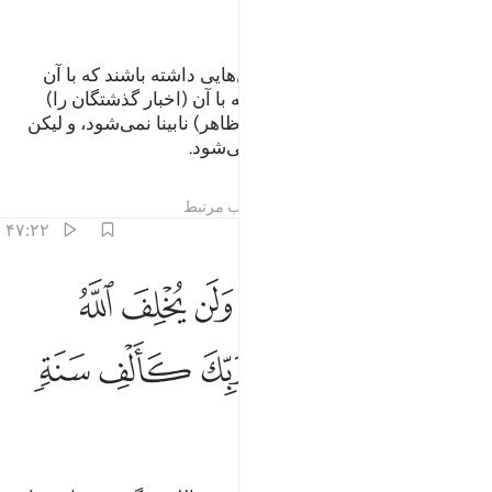
ﳉ
ﳊ
ﳋ
ﳌ
آیا آن‌ها در زمین سیر نکردند، تا دل‌هایی داشته باشند که با آن
(حقیقت را) دریابند، یا گوش‌های که با آن (اخبار گذشتگان را)
بشنوند؟! پس بی‌گمان چشم‌های (ظاهر) نا‌‌‌بینا نمی‌شود، و لیکن
دل‌هایی که در سینه‌هاست؛ نابینا می‌شود.
تفاسیر
درس ها
بازتاب ها
مطالب مرتبط
۴۷:۲۲
ﱁ
ﱂ
ﱃ
ﱄ
ﱅ
يستعجلونك بالعذاب ولن يخلف الله وعده وان يوما عند ربك كالف سنة م
َيَسْتَعْجِلُونَكَ بِٱلْعَذَابِ وَلَن يُخْلِفَ ٱللَّهُ وَعْدَهُۥ ۚ وَإِنَّ يَوْمًا عِندَ رَبِّكَ كَأَلْفِ
ﱆﱇ
ﱈ
ﱉ
ﱊ
ﱋ
ﱌ
ﱍ
ﱎ
ﱏ
ﱐ