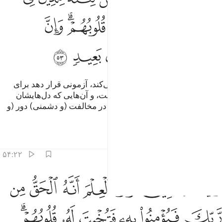
ﲜ
ﲝ
ﲞ
ﲟﲠ
ﲡ
ﲢ
ﲣ
ﲤ
ﲥ
ﲦ
تا (الله) آنچه را که شیطان القاء می‌کند، آزمونی قرار دهد برای
کسانی‌که در دل‌هایشان بیماری است، و آن‌هایی که دل‌هایشان
سخت است، و بی‌گمان ستمکاران در مخالفت (و دشمنی) دور (و
دراز) هستند.
تفاسیر
درس ها
بازتاب ها
۵۴:۲۲
ﲧ
ﲨ
ﲩ
ﲪ
ﲫ
ﲬ
ﲭ
ليعلم الذين اوتوا العلم انه الحق من ربك فيومنوا به فتخبت له قلوبهم وا
َلِيَعْلَمَ ٱلَّذِينَ أُوتُوا۟ ٱلْعِلْمَ أَنَّهُ ٱلْحَقُّ مِن رَّبِّكَ فَيُؤْمِنُوا۟ بِهِۦ فَتُخْبِتَ ل
ﲮ
ﲯ
ﲰ
ﲱ
ﲲ
ﲳﲴ