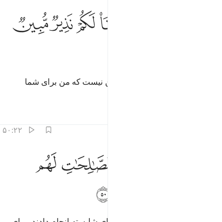
ﱝ
ﱞ
ﱟ
ﱠ
ل يا ايها الناس انما انا لكم نذير مبين ٤٩
ﱡ
ﱢ
ﱣ
ﱤ
ُلْ يَـٰٓأَيُّهَا ٱلنَّاسُ إِنَّمَآ أَنَا۠ لَكُمْ نَذِيرٌۭ مُّبِينٌۭ ٤٩
ﱥ
(ای پیامبر!) بگو: «ای مردم! جز این نیست که من برای شما
بیم‌دهندۀ آشکاری هستم».
تفاسیر
درس ها
بازتاب ها
۵۰:۲۲
ﱦ
ﱧ
ﱨ
ﱩ
الذين امنوا وعملوا الصالحات لهم مغفرة ورزق كريم ٥٠
ﱪ
َٱلَّذِينَ ءَامَنُوا۟ وَعَمِلُوا۟ ٱلصَّـٰلِحَـٰتِ لَهُم مَّغْفِرَةٌۭ وَرِزْقٌۭ كَرِيمٌۭ ٠
ﱫ
ﱬ
ﱭ
ﱮ
پس کسانی‌که ایمان آوردند و کار‌‌های شایسته انجام دادند، برای