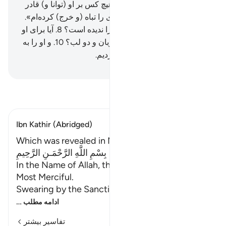
آفریدیم.
5
.
آیا او گمان می‌کند هیچ کس بر او (توانا و) قادر
نیست؟
6
.
می‌گوید: «مال زیادی را تباه (و خرج) کرده‌ام».
7
.
آیا می‌پندارد که هیچ کس او را ندیده است؟
8
.
آیا برای او
دو چشم قرار ندادیم،
9
.
و یک زبان و دو لب؟
10
.
و او را به
دو راه (خیر و شر) راهنمایی کردیم.
Hussein Taji Kal Dari
-
تفسیر بخوانید
Ibn Kathir (Abridged)
Which was revealed in Makkah
بِسْمِ اللَّهِ الرَّحْمَـنِ الرَّحِيمِ
In the Name of Allah, the Most Gracious, the
Most Merciful.
Swearing by the Sanctity
…
ادامه مطلب
تفاسیر بیشتر