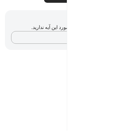
یادداشت‌ها و تأملات
شما هیچ یادداشت و تأملی در مورد این آیه ندارید.
افکارتان را ثبت کنید…
Notes
placeholders
close