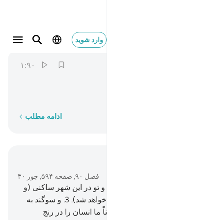
لا اقسم بهاذا البلد ١
وارد شوید
Al-Balad
90:1
۱:۹۰
ﱭ
ﱮ
ﱯ
ﱰ
ﱱ
سوگند به این شهر (مکه).
کلمه به کلمه
ادامه مطلب
در متن بخوانید
فصل ۹۰, صفحه ۵۹۴, جوز ۳۰
1
.
سوگند به این شهر (مکه).
2
.
و تو در این شهر ساکنی (و
جنگ در این شهر برای تو حلال خواهد شد).
3
.
و سوگند به
پدر (= آدم) و فرزندانش.
4
.
یقیناً ما انسان را در رنج