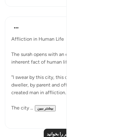
درس‌ها
In the Shade of the Quran
۳۱ هفته پیش
·
ارجاع دادن
آیه ۱:۹۰-۳
Affliction in Human Life
The surah opens with an emphatic oath asserting an
inherent fact of human life:
"I swear by this city, this city in which you are a
dweller, by parent and offspring: indeed, We have
created man in affliction." (Verses 1-4)
The city ...
بیشتر ببین
۰
۰
درس‌های بیشتر را بخوانید