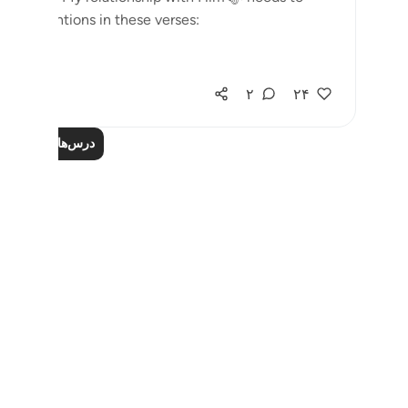
change now, so I am not like those that Allah ﷻ mentions in these verses:
۲
۲۴
درس‌های بیشتر را ب
Notes
placeholders
close