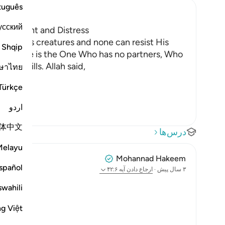
tuguês
усский
ng Torment and Distress
 with His creatures and none can resist His
Shqip
 them. He is the One Who has no partners, Who
 He wills. Allah said,
ษาไทย
Türkçe
اردو
体中文
درس‌ها
Melayu
Mohannad Hakeem
spañol
۳ سال پیش
·
ارجاع دادن
آیه ۴۲:۶
swahili
ng Việt