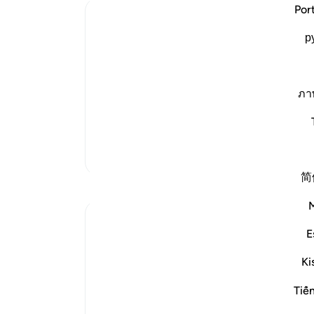
ari
-
Por
Ibn Kathir (Abridged)
р
The Idolators Call On Allah Alone Duri
یاد
Allah states that He does what He wills
شما 
decision or avert what He decrees for
accepts the supplication from whomever
ภา
قُلْ أَرَأَي
…
ادامه مطلب
تفاسیر بیشتر
简
E
📖 Here is the answer for Day (
#7
)
Ki
🥇 Great Job on your previous reflections
May Allah bless your efforts.
Tiế