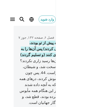
وارد شوید
٤٢
متن بخوانید
فصل ۶, صفحه ۱۳۲, جوز ۷
و ما بتحقیق به سوی امت‌هایی که پیش از تو بودند،
مبرانی) فرستادیم، (چون نافرمانی کردند) پس آن‌ها را به
و سختی‌ها گرفتار ساختیم، تا زاری کنند (و تسلیم گردند)
پس چرا هنگامی‌که عذاب ما به آن‌ها رسید زاری نکردند؟
تسلیم نشدند؟!) بلکه دل‌های آن‌ها سخت شد، و شیطان،
کاری که می‌کردند، در نظرشان آراست.
44
.
پس چون
 را به آن‌ها یاد آوری شده بود فراموش کردند، درهای همه
را به روی آن‌ها گشودیم تا وقتی که به آنچه داده شدند
گشتند، ناگهان آن‌ها را گرفتیم، در این هنگام همه مأیوس
د.
45
.
پس ریشه قومی که ستم کرده بودند، قطع شد، و
یش مخصوص الله است که پروردگار جهانیان است.