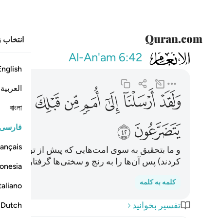
انتخاب ز
006
ولقد ارسلنا الى ا
Al-An'am
6:42
English
العربية
ﲬ
ﲭ
ﲮ
ﲯ
ﲰ
ﲱ
ﲲ
বাংলা
ﲶ
ﲷ
فارسی
ançais
و ما بتحقیق به سوی امت‌هایی که پیش از تو بودند، (
کردند) پس آن‌ها را به رنج و سختی‌ها گرفتار ساختیم، 
onesia
کلمه به کلمه
taliano
تفسیر بخوانید
Dutch