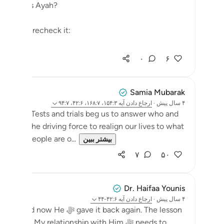
or today's Ayah?
d like to recheck it:
۰
۶
Samia Mubarak
۴ سال پیش
·
ارجاع دادن
آیه ۱۵۴:۳، ۱۶۸:۷، ۴۲:۶، ۹۴:۷
ships do. Tests and trials beg us to answer who and
ey are the driving force to realign our lives to what
ran that people are o...
بیشتر ببین
۷
۵۰
Dr. Haifaa Younis
۴ سال پیش
·
ارجاع دادن
آیه ۴۲:۶-۴۴
d to be grateful. My relationship with Him