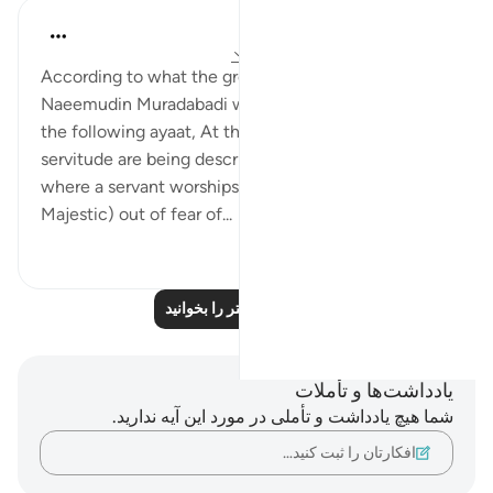
Iraj Marjan
۲ سال پیش
·
ارجاع دادن
آیه ۱۵۷:۳-۱۵۸
According to what the great scholar Mufti
Naeemudin Muradabadi wrote in his commentary of
the following ayaat, At this point, three stages of
servitude are being described. The first stage is
where a servant worships Allah (Exalted and
Majestic) out of fear of...
بیشتر ببین
۰
۱۰
بازتاب‌های بیشتر را بخوانید
یادداشت‌ها و تأملات
شما هیچ یادداشت و تأملی در مورد این آیه ندارید.
افکارتان را ثبت کنید…