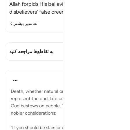
Allah forbids His believing servants from the
disbelievers' false creed, seen
…
ادامه مطلب
تفاسیر بیشتر
مشاهده قیراط
این آیه دارد 2 تقاطع‌ها
به تقاطع‌ها مراجعه کنید
درس‌ها
In the Shade of the Quran
۳۱ هفته پیش
·
ارجاع دادن
آیه ۱۵۷:۳
Death, whether natural or in battle, does not
represent the end. Life on earth is not the best thing
God bestows on people. There are other values and
nobler considerations:
"If you should be slain or die in God's cause surely