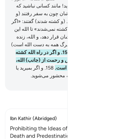
156
.
ای کسانی‌که ایمان آورده‌اید! مانند کسانی نباشید که
کفر ورزیدند، و درباره برادران‌شان چون به سفر رفتند (و
مردند) یا در جنگ شرکت کردند (و کشته شدند) گفتند: «اگر
آن‌ها نزد ما بودند، نمی‌مردند و کشته نمی‌شدند» تا الله این
(گفتار) را حسرتی در دل‌های شان قرار دهد، و الله، زنده
می‌کند و می‌میراند (زندگی و مرگ همه به دست الله است)
و الله به اعمال شما بیناست.‌
157
.
و اگر در راه الله کشته
شوید یا بمیرید، بی‌گمان آمرزش و رحمت از (جانب) الله،
از آنچه آن‌ها جمع می‌کنند، بهتر است.
158
.
و اگر بمیرید یا
کشته شوید؛ قطعاً به سوی الله محشور می‌شوید.
Hussein Taji Kal Dari
-
تفسیر بخوانید
Ibn Kathir (Abridged)
Prohibiting the Ideas of the Disbeleivers about
Death and Predestination