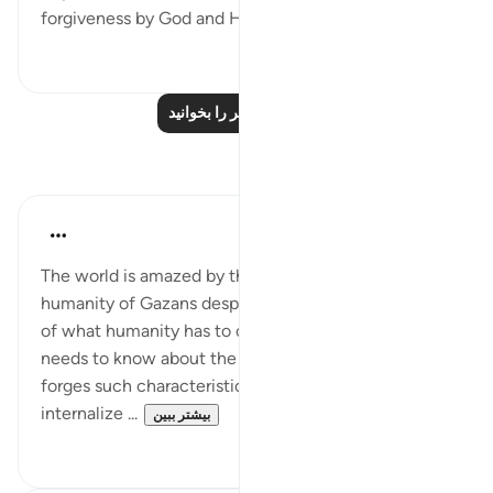
forgiveness by God and His grac...
بیشتر ببین
۰
۱
درس‌های بیشتر را بخوانید
بازتاب‌ها
Amer Abbas
۲ سال پیش
·
ارجاع دادن
آیه ۱۵۷:۳
The world is amazed by the creed, resilience, and
humanity of Gazans despite dealing with the worst
of what humanity has to offer. Perhaps the world
needs to know about the literal words of Allah that
forges such characteristics, words that Gazans
internalize ...
بیشتر ببین
۷
۲۸