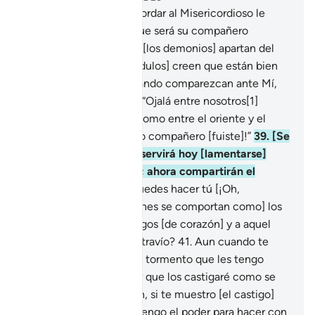
36
.
A quien deje de recordar al Misericordioso le
asignaré un demonio que será su compañero
inseparable[1].
37
.
Ellos [los demonios] apartan del
camino, pero [los incrédulos] creen que están bien
encaminados.
38
.
Y cuando comparezcan ante Mí,
dirán [a sus demonios]: “Ojalá entre nosotros[1]
hubiese una distancia como entre el oriente y el
occidente. ¡Qué pésimo compañero [fuiste]!”
39
.
[Se
les dirá:] “De nada les servirá hoy [lamentarse]
porque fueron injustos; ahora compartirán el
castigo”.
40
.
¿Acaso puedes hacer tú [¡Oh,
Mujámmad!] oír a [quienes se comportan como] los
sordos, o guiar a los ciegos [de corazón] y a aquel
que está en un claro extravío?
41
.
Aun cuando te
haga morir [y no veas el tormento que les tengo
reservado], debes saber que los castigaré como se
merecen.
42
.
Y también, si te muestro [el castigo]
que les he prometido, tengo el poder para hacer con