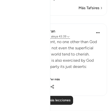
Más Tafsires
Lecciones
In the Shade of the Quran
hace 31 semanas
·
Referencias
aleya 43:39
On the Day of Judgement, no one other than God
will have any dominion, not even the superficial
type that people in this world tend to cherish.
Judgement on that day is also exercised by God
alone, who gives every party its just deserts:
"Thus, all who believ...
Ver más
0
0
28
Leer más lecciones