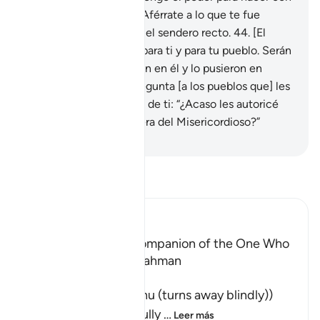
ellos lo que quiera.
43
.
Aférrate a lo que te fue
revelado[1], tú estás en el sendero recto.
44
.
[El
Corán] es un recuerdo para ti y para tu pueblo. Serán
preguntados [si creyeron en él y lo pusieron en
práctica o no].
45
.
Y pregunta [a los pueblos que] les
envié Mensajeros antes de ti: “¿Acaso les autoricé
que adorasen a otro fuera del Misericordioso?”
-
Sheikh Isa Garcia
Lee Tafsir
Ibn Kathir (Abridged)
The Shaytan is the Companion of the One Who
turns away from Ar-Rahman
وَمَن يَعْشُ
(And whosoever Ya`shu (turns away blindly))
means, whoever willfully
…
Leer más