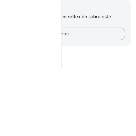
Notas y reflexiones
No tienes ninguna nota ni reflexión sobre este
versículo.
Plasma tus pensamientos…
Notes
placeholders
close