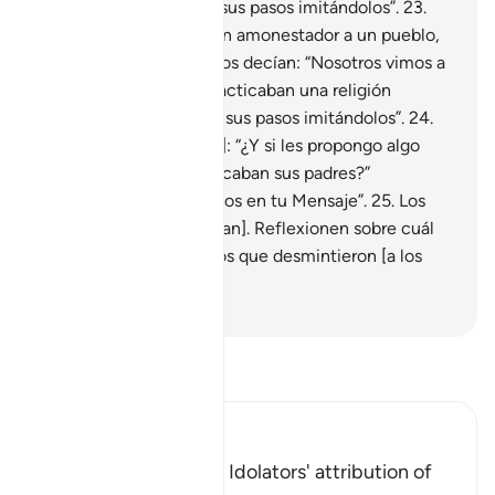
los ídolos], y seguimos sus pasos imitándolos”.
23
.
Cada vez que envié a un amonestador a un pueblo,
los más ricos y poderosos decían: “Nosotros vimos a
nuestros padres que practicaban una religión
[politeísta], y seguimos sus pasos imitándolos”.
24
.
[Decían los Mensajeros]: “¿Y si les propongo algo
mejor que lo que practicaban sus padres?”
Respondían: “No creemos en tu Mensaje”.
25
.
Los
castigué [como merecían]. Reflexionen sobre cuál
fue el final trágico de los que desmintieron [a los
Profetas].
-
Sheikh Isa Garcia
Lee Tafsir
Ibn Kathir (Abridged)
Condemnation of the Idolators' attribution of