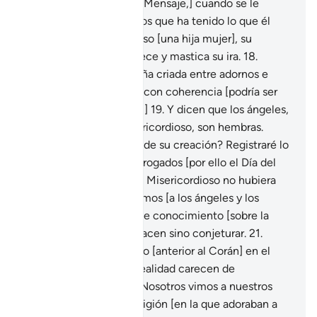
17
.
[A los que niegan el Mensaje,] cuando se le
anuncia a alguno de ellos que ha tenido lo que él
atribuye al Misericordioso [una hija mujer], su
semblante se ensombrece y mastica su ira.
18
.
¿Acaso una niña pequeña criada entre adornos e
incapaz de argumentar con coherencia [podría ser
parte de la divinidad]?[1]
19
.
Y dicen que los ángeles,
que están junto al Misericordioso, son hembras.
¿Acaso fueron testigos de su creación? Registraré lo
que dicen, y serán interrogados [por ello el Día del
Juicio].
20
.
Dicen: “Si el Misericordioso no hubiera
querido, no los adoraríamos [a los ángeles y los
ídolos]”. Ellos carecen de conocimiento [sobre la
voluntad divina], y no hacen sino conjeturar.
21
.
¿Acaso les envié un libro [anterior al Corán] en el
que se basan?
22
.
[En realidad carecen de
fundamento] y dicen: “Nosotros vimos a nuestros
padres practicar una religión [en la que adoraban a