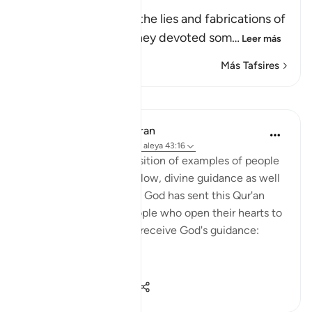
Offspring to Allah
Here Allah speaks of the lies and fabrications of
the idolators, when they devoted som
…
Leer más
Más Tafsires
Lecciones
In the Shade of the Quran
hace 31 semanas
·
Referencias
aleya 43:16
With such a clear exposition of examples of people
who benefit by, and follow, divine guidance as well
as those who go astray, God has sent this Qur'an
from on high. Thus, people who open their hearts to
it will benefit by it and receive God's guidance:
"Thus...
Ver más
1
0
50