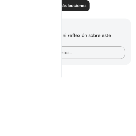
Leer más lecciones
Notas y reflexiones
No tienes ninguna nota ni reflexión sobre este
versículo.
Plasma tus pensamientos…
Notes
placeholders
close