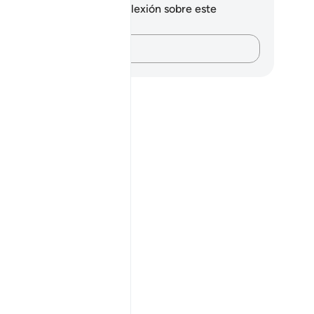
 tienes ninguna nota ni reflexión sobre este
sículo.
Plasma tus pensamientos…