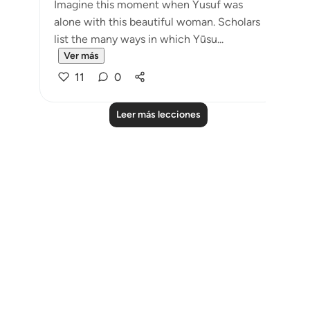
Imagine this moment when Yusuf was
alone with this beautiful woman. Scholars
list the many ways in which Yūsu...
Ver más
11
0
Leer más lecciones
Notes
placeholders
close