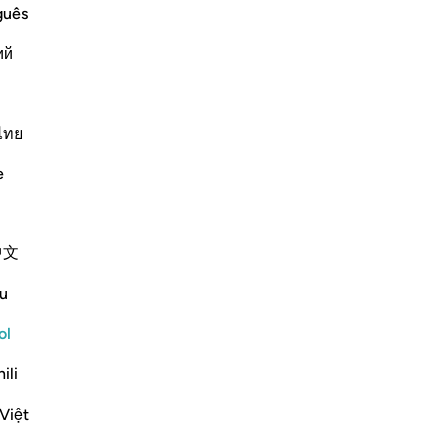
por
guês
ap
Continuar leyendo
ий
pr
en
“F
tes
ไทย
ras
 Him
e
qu
t, in whose house Yusuf resided and
det
re of him and be generous to him,
Cu
evil act with her, because she loved him
中文
det
art
u
no
Más Tafsires
po
ol
gra
ili
-
Sh
Ver coyunturas
Việt
No