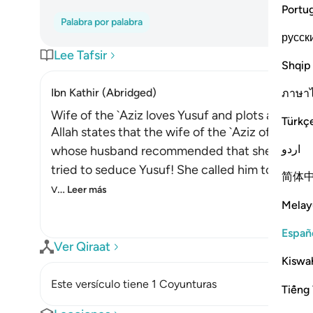
Portu
Palabra por palabra
русск
Lee Tafsir
Shqip
Ibn Kathir (Abridged)
ภาษา
Wife of the `Aziz loves Yusuf and plots against
Türkç
Allah states that the wife of the `Aziz of Egyp
اردو
whose husband recommended that she takes ca
tried to seduce Yusuf! She called him to do an 
简体
v
…
Leer más
Melay
Españ
Ver Qiraat
Kiswah
Este versículo tiene 1 Coyunturas
Tiếng 