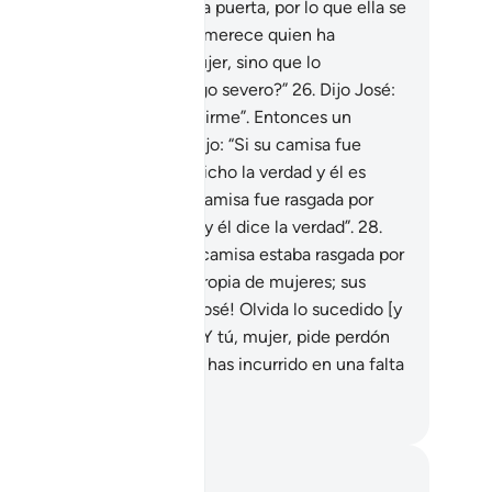
 el marido de ella junto a la puerta, por lo que ella se
resuró a decir: “¿Qué pena merece quien ha
etendido deshonrar a tu mujer, sino que lo
carcelen o reciba un castigo severo?”
26
.
Dijo José:
ue ella quien intentó seducirme”. Entonces un
tigo de la familia de ella dijo: “Si su camisa fue
gada por delante, ella ha dicho la verdad y él es
ien miente.
27
.
Pero si su camisa fue rasgada por
rás, entonces ella miente y él dice la verdad”.
28
.
ando el esposo vio que la camisa estaba rasgada por
rás, dijo: “Es una astucia propia de mujeres; sus
imañas son terribles.
29
.
¡José! Olvida lo sucedido [y
 se lo menciones a nadie]. Y tú, mujer, pide perdón
r lo que has hecho; porque has incurrido en una falta
ve”.
eikh Isa Garcia
tas y reflexiones