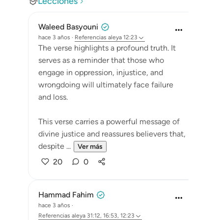
Lecciones
Waleed Basyouni
hace 3 años
·
Referencias
aleya 12:23
The verse highlights a profound truth. It
serves as a reminder that those who
engage in oppression, injustice, and
wrongdoing will ultimately face failure
and loss.
This verse carries a powerful message of
divine justice and reassures believers that,
despite ...
Ver más
20
0
Hammad Fahim
hace 3 años
·
Referencias
aleya 31:12, 16:53, 12:23