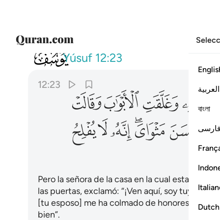
Selecc
012
وراودته التي هو في بيتها عن ن
Yúsuf
12:23
Englis
12:23
العربية
ﱇ
ﱈ
ﱉ
ﱊ
বাংলা
ﱔ
ﱕﱖ
ﱗ
ﱘ
ﱙ
ارسی
França
Indon
Pero la señora de la casa en la cual estaba se si
Italia
las puertas, exclamó: “¡Ven aquí, soy tuya!” Di
[tu esposo] me ha colmado de honores. Debes 
Dutch
bien”.