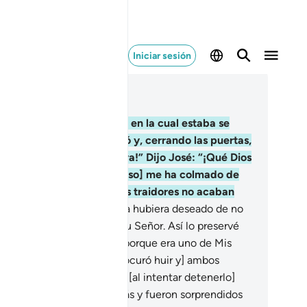
Iniciar sesión
er en contexto
ítulo 12, Página 238, Juz 12
.
Pero la señora de la casa en la cual estaba se
tió atraída por él. Lo llamó y, cerrando las puertas,
clamó: “¡Ven aquí, soy tuya!” Dijo José: “¡Qué Dios
 proteja! Mi amo [tu esposo] me ha colmado de
nores. Debes saber que los traidores no acaban
en”.
24
.
Ella lo deseó, y él la hubiera deseado de no
 porque vio una señal de su Señor. Así lo preservé
l pecado y la obscenidad, porque era uno de Mis
rvos elegidos.
25
.
[José procuró huir y] ambos
rieron hacia la puerta, ella [al intentar detenerlo]
gó la túnica de él por detrás y fueron sorprendidos