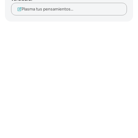
Plasma tus pensamientos…
Notes
placeholders
close