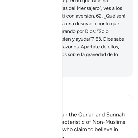
Cuando se les dice: “Acepten lo que Dios ha
revelado y las enseñanzas del Mensajero”, ves a los
hipócritas apartarse de ti con aversión.
62
.
¿Qué será
de ellos cuando los aflija una desgracia por lo que
hicieron y vengan a ti jurando por Dios: “Solo
intentábamos hacer el bien y ayudar”?
63
.
Dios sabe
lo que encierran sus corazones. Apártate de ellos,
exhórtalos y amonéstalos sobre la gravedad de lo
que hicieron.
-
Sheikh Isa Garcia
Lee Tafsir
Ibn Kathir (Abridged)
Referring to Other than the Qur'an and Sunnah
for Judgment is Characteristic of Non-Muslims
Allah chastises those who claim to believe in
what Allah ha
…