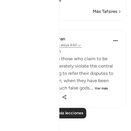
Leer más
Más Tafsires
Lecciones
In the Shade of the Quran
hace 32 semanas
·
Referencias
aleya 4:60
Claims Belied by Action
Now the surah refers to those who claim to be
believers but who deliberately violate the central
condition of faith, trying to refer their disputes to
false gods for arbitration, when they have been
commanded to reject such false gods....
Ver más
0
0
270
Leer más lecciones
Reflexiones