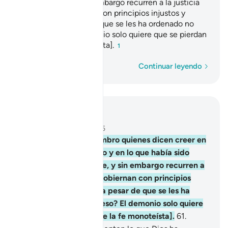
anteriormente, y sin embargo recurren a la justicia
de quienes gobiernan con principios injustos y
paganos[1], a pesar de que se les ha ordenado no
creer en eso? El demonio solo quiere que se pierdan
lejos [de la fe monoteísta].
1
Palabra por palabra
Continuar leyendo
Leer en contexto
Capítulo 4, Página 88, Juz 5
60
.
¿No te causan asombro quienes dicen creer en
lo que se te ha revelado y en lo que había sido
revelado anteriormente, y sin embargo recurren a
la justicia de quienes gobiernan con principios
injustos y paganos[1], a pesar de que se les ha
ordenado no creer en eso? El demonio solo quiere
que se pierdan lejos [de la fe monoteísta].
61
.