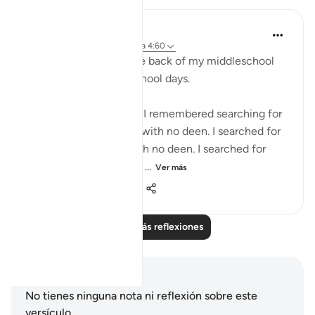
Yousef Junior
hace 6 años
·
Referencias
aleya 4:60
This verse reminded me back of my middleschool
and early public highschool days.
Maybe its not a 1:1, but I remembered searching for
validation from people with no deen. I searched for
justice from people with no deen. I searched for
truth and morality from ...
Ver más
6
5
261
Leer más reflexiones
Notas y reflexiones
No tienes ninguna nota ni reflexión sobre este
versículo.