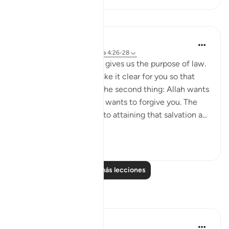
Lecciones
Omar Suleiman
hace 6 años
·
Referencias
aleya 4:26-28
In these 3 Verses, Allah gives us the purpose of law.
First, Allah wants to make it clear for you so that
there is no ambiguity. The second thing: Allah wants
you to succeed and He wants to forgive you. The
third thing: on the way to attaining that salvation a...
Ver más
29
0
Leer más lecciones
Reflexiones
Mahjabeen Ahmad