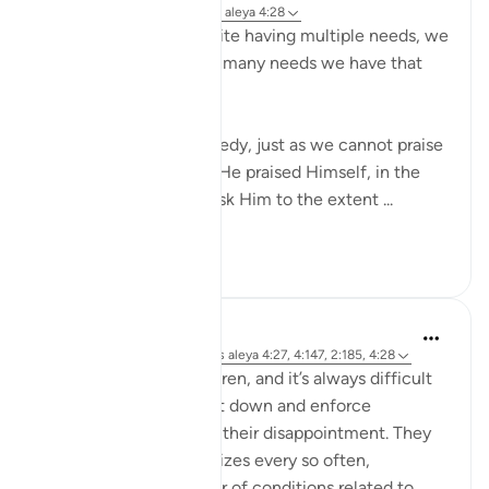
hace 21 semanas
·
Referencias
aleya 4:28
As human beings, despite having multiple needs, we
do not even know how many needs we have that
Allah takes care of.
Even though we are needy, just as we cannot praise
Allah because He is as He praised Himself, in the
same way we cannot ask Him to the extent ...
Ver más
9
0
R H
hace 30 semanas
·
Referencias
aleya 4:27, 4:147, 2:185, 4:28
I work with young children, and it’s always difficult
to have to put your foot down and enforce
consequences and see their disappointment. They
are promised special prizes every so often,
dependent on a number of conditions related to