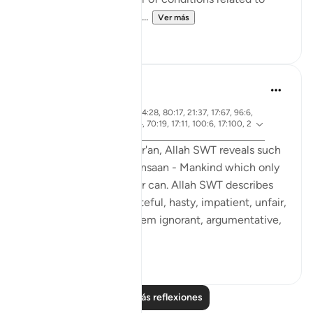
their behavior in class a...
Ver más
12
2
Rooma Khanam
hace 49 semanas
·
aleya 33:72, 90:4, 4:28, 80:17, 21:37, 17:67, 96:6,
Referencias
14:34, 43:15, 18:54, 70:19, 17:11, 100:6, 17:100, 2
2:66
Various times in the Qur'an, Allah SWT reveals such
integral qualities of Al Insaan - Mankind which only
Al Khaaliq - The Creator can. Allah SWT describes
human beings as ungrateful, hasty, impatient, unfair,
stingy. He SWT calls them ignorant, argumentative,
...
Ver más
25
6
Leer más reflexiones