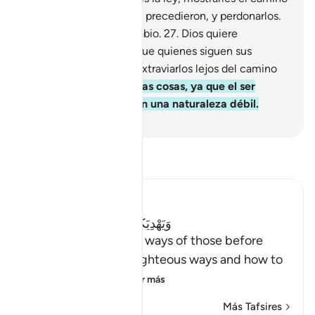
correcto de quienes los precedieron, y perdonarlos.
Dios todo lo sabe, es Sabio.
27
.
Dios quiere
perdonarlos, mientras que quienes siguen sus
pasiones solo quieren extraviarlos lejos del camino
recto.
28
.
Dios facilita las cosas, ya que el ser
humano fue creado con una naturaleza débil.
-
Sheikh Isa Garcia
Lee Tafsir
Ibn Kathir (Abridged)
وَيَهْدِيَكُمْ سُنَنَ الَّذِينَ مِن قَبْلِكُمْ
(And to show you the ways of those before
you,) meaning their righteous ways and how to
adhere to the co
…
Leer más
Más Tafsires