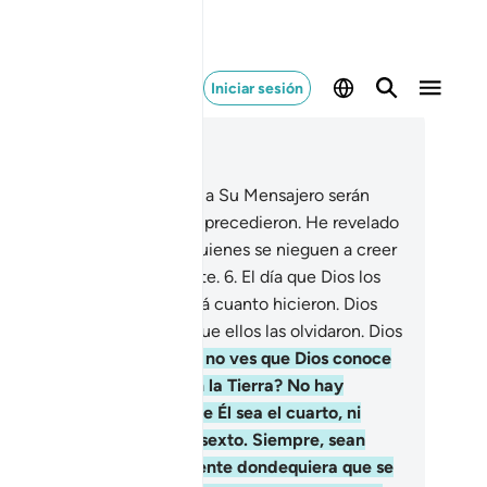
Iniciar sesión
er en contexto
ítulo 58, Página 543, Juz 28
Los que combatan a Dios y a Su Mensajero serán
rrotados como quienes los precedieron. He revelado
gnos evidentes, y por eso quienes se nieguen a creer
ibirán un castigo humillante.
6
.
El día que Dios los
ucite a todos, les informará cuanto hicieron. Dios
istró sus obras, mientras que ellos las olvidaron. Dios
testigo de todo.
7
.
¿Acaso no ves que Dios conoce
anto hay en los cielos y en la Tierra? No hay
fidencia entre tres sin que Él sea el cuarto, ni
tre cinco sin que Él sea el sexto. Siempre, sean
nos o más, Él estará presente dondequiera que se