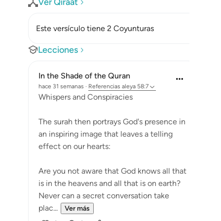
Ver Qiraat
Este versículo tiene 2 Coyunturas
Lecciones
In the Shade of the Quran
hace 31 semanas
·
Referencias
aleya 58:7
Whispers and Conspiracies
The surah then portrays God's presence in
an inspiring image that leaves a telling
effect on our hearts:
Are you not aware that God knows all that
is in the heavens and all that is on earth?
Never can a secret conversation take
plac...
Ver más