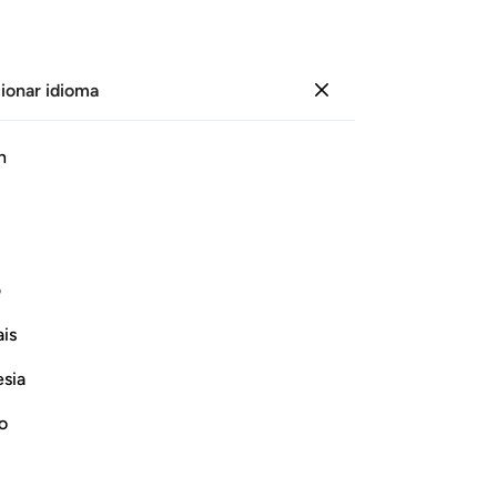
ionar idioma
Iniciar sesión
Le
h
Cap
5
.
ﱁ
ﱂ
ﱃ
ﱄ
ﱅ
ﱆ
ﱇ
ﱈ
de
si
ﱑ
ﱒ
ﱓ
ﱔ
ﱕ
ﱖ
ﱗ
rec
ف
res
is
reg
ﱟ
ﱠ
ﱡ
ﱢ
ﱣ
ﱤ
ﱥﱦ
es 
esia
cu
ﱯ
ﱰ
ﱱ
ﱲ
ﱳ
con
no
en
s cielos y en la Tierra? No hay
me
ni entre cinco sin que Él sea el sexto.