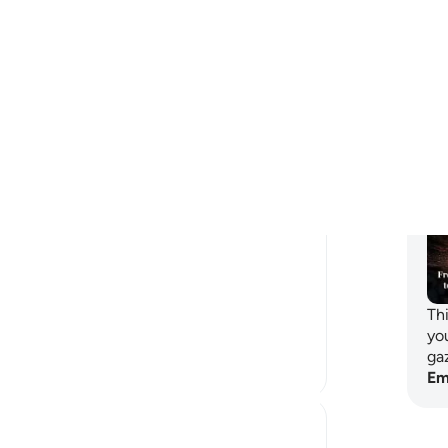
-
Sh
A Siddiqui
No
hace 6 años
·
No
aleya 52:48, 36:12, 20:46, 57:4, 5
Referencias
0:16, 58:7
ver
A beautiful excerpt from Khurram Murad's
'Way To The Quran':
Pl
'You must remain alive to the reality that,
while you are reading the Qur'an, you are
in the very presence of Him who has sent
these words to you. For, Allah is always
with you, wherever you are, wh...
Th
Ver más
yo
ga
22
0
Em
tareq abed