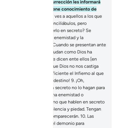
cuentren. El Día de la Resurrección les informará
bre lo que hicieron. Dios tiene conocimiento de
das las cosas.
8
.
¿Acaso no ves a aquellos a los que
les habían prohibido los conciliábulos, pero
ualmente persisten en hacerlo en secreto? Se
nfabulan para la maldad, la enemistad y la
sobediencia al Mensajero. Cuando se presentan ante
 [¡Oh, Mujámmad!] no te saludan como Dios ha
denado que lo hagan[1], y se dicen ente ellos [en
no burlón]: “¿Por qué será que Dios no nos castiga
 lo que decimos?” Será suficiente el Infierno al que
rán arrojados. ¡Qué pésimo destino!
9
.
¡Oh,
eyentes! Cuando hablen en secreto no lo hagan para
meter una maldad, crear una enemistad o
sobedecer al Mensajero, sino que hablen en secreto
ra acordar actos de benevolencia y piedad. Tengan
mor de Dios, que ante Él comparecerán.
10
.
Las
nfabulaciones son obras del demonio para