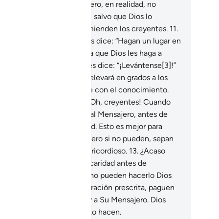
ristecer a los creyentes. Pero, en realidad, no
drán hacerles ningún daño, salvo que Dios lo
rmita. Que a Dios se encomienden los creyentes.
11
.
h, creyentes! Cuando se les dice: “Hagan un lugar en
 reuniones[1], háganlo, para que Dios les haga a
edes un lugar[2]”. Y si se les dice: “¡Levántense[3]!”
vántense. Sepan que Dios elevará en grados a los
eyentes y a quienes agracie con el conocimiento.
os sabe cuanto hacen.
12
.
¡Oh, creyentes! Cuando
ieran consultar en privado al Mensajero, antes de
esentarse hagan una caridad. Esto es mejor para
tedes porque los purifica. Pero si no pueden, sepan
e Dios es Absolvedor, Misericordioso.
13
.
¿Acaso
men no poder ofrecer una caridad antes de
nsultarlo[1] en privado? Si no pueden hacerlo Dios
 absolverá, pero hagan la oración prescrita, paguen
 zakat y obedezcan a Dios y a Su Mensajero. Dios
tá bien informado de cuanto hacen.