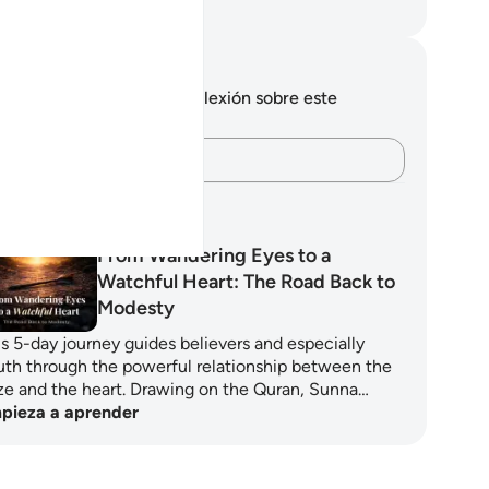
eikh Isa Garcia
tas y reflexiones
 tienes ninguna nota ni reflexión sobre este
sículo.
Plasma tus pensamientos…
anes de aprendizaje
From Wandering Eyes to a
Watchful Heart: The Road Back to
Modesty
is 5-day journey guides believers and especially
uth through the powerful relationship between the
ze and the heart. Drawing on the Quran, Sunna…
pieza a aprender