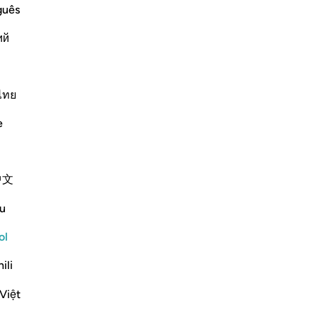
en
guês
e dondequiera que se encuentren. El
so
ue hicieron. Dios tiene conocimiento de
ий
to
se 
ig
Continuar leyendo
co
ไทย
de
e
ti
or
to
e Religion
中文
por
Messenger and contradict His
se
u
cr
co
ol
isgraced) meaning, they will be
de
ili
pa
te
Más Tafsires
Việt
co