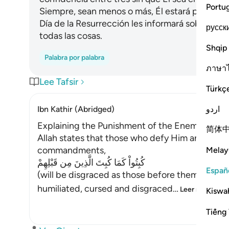
Portu
Siempre, sean menos o más, Él estará present
Día de la Resurrección les informará sobre lo q
русск
todas las cosas.
Shqip
Palabra por palabra
ภาษา
Lee Tafsir
Türkç
اردو
Ibn Kathir (Abridged)
Explaining the Punishment of the Enemies of th
简体
Allah states that those who defy Him and His 
commandments,
Melay
كُبِتُواْ كَمَا كُبِتَ الَّذِينَ مِن قَبْلِهِمْ
Españ
(will be disgraced as those before them were d
humiliated, cursed and disgraced
…
Leer más
Kiswah
Tiếng 