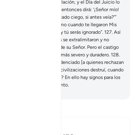
llevará una vida de tribulación, y el Día del Juicio lo
resucitaré ciego.
125
.
Y entonces dirá: ‘¡Señor mío!
¿Por qué me has resucitado ciego, si antes veía?’”
126
.
Dirá [Dios]: “Así como cuando te llegaron Mis
signos los ignoraste, hoy tú serás ignorado”.
127
.
Así
voy a retribuir a quienes se extralimitaron y no
creyeron en los signos de su Señor. Pero el castigo
de la otra vida será aún más severo y duradero.
128
.
¿Acaso no se les ha evidenciado [a quienes rechazan
este Mensaje] cuántas civilizaciones destruí, cuando
pasan junto a sus ruinas? En ello hay signos para los
dotados de entendimiento.
-
Sheikh Isa Garcia
Lee Tafsir
Ibn Kathir (Abridged)