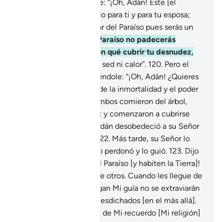
excepto Iblís[1].
117
.
Dije: “¡Oh, Adán! Este [el
demonio] es un enemigo para ti y para tu esposa;
que no los haga expulsar del Paraíso pues serás un
desdichado.
118
.
En el Paraíso no padecerás
hambre ni te faltará con qué cubrir tu desnudez,
119
.
ni tampoco sufrirás sed ni calor”.
120
.
Pero el
demonio lo sedujo diciéndole: “¡Oh, Adán! ¿Quieres
que te indique el árbol de la inmortalidad y el poder
eterno?”
121
.
Cuando ambos comieron del árbol,
advirtieron su desnudez y comenzaron a cubrirse
con hojas del Paraíso. Adán desobedeció a su Señor
y cometió un pecado.
122
.
Más tarde, su Señor lo
eligió [como Profeta], lo perdonó y lo guió.
123
.
Dijo
[Dios]: “¡Desciendan del Paraíso [y habiten la Tierra]!
Serán enemigos unos de otros. Cuando les llegue de
Mí una guía, quienes sigan Mi guía no se extraviarán
[en esta vida] ni serán desdichados [en el más allá].
124
.
Pero quien se aleje de Mi recuerdo [Mi religión]