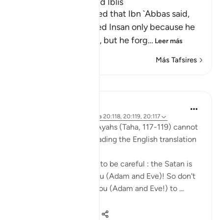
The Story of Adam and Iblis
Ibn Abi Hatim recorded that Ibn `Abbas said,
"Verily, man was named Insan only because he
was given a covenant, but he forg
…
Leer más
Más Tafsires
Lecciones
Mohannad Hakeem
hace 6 años
·
Referencias
aleya 20:118, 20:119, 20:117
The nuances in These Ayahs (Taha, 117-119) cannot
be well-captured by reading the English translation
by itself.
Allah was telling Adam to be careful : the Satan is
an enemy to both of you (Adam and Eve)! So don't
let him cause both of you (Adam and Eve!) to ...
Ver más
4
1
331