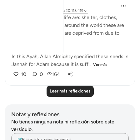
UmAyoub
hace 4 años
·
Referencias
aleya 20:118-119
The four necessities of life are: shelter, clothes,
food and drink. Looking around the world these are
the most things people are deprived from due to
war, poverty etc..
In this Ayah, Allah Almighty specified these needs in
Jannah for Adam because it is suff...
Ver más
10
0
164
Leer más reflexiones
Notas y reflexiones
No tienes ninguna nota ni reflexión sobre este
versículo.
Plasma tus pensamientos…