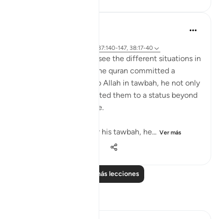
tareq abed
hace 8 años
·
Referencias
aleya 20:117-122, 37:140-147, 38:17-40
SubhanAllah when we see the different situations in
which Prophets AS in the quran committed a
mistake and returned to Allah in tawbah, he not only
forgave them but elevated them to a status beyond
where they were before.
With Yunus AS he after his tawbah, he...
Ver más
14
0
1695
Leer más lecciones
Reflexiones