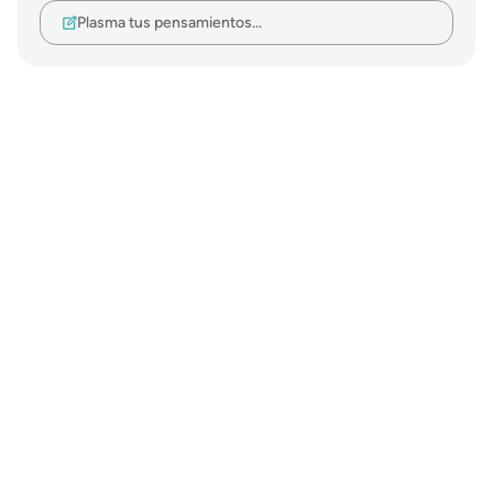
Plasma tus pensamientos…
Notes
placeholders
close