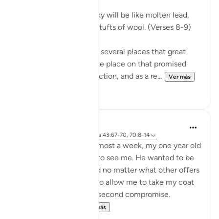
On the day when the sky will be like molten lead,
and the mountains like tufts of wool. (Verses 8-9)
The Qur'an mentions in several places that great
celestial events will take place on that promised
day, the Day of Resurrection, and as a re...
Ver más
0
0
Hammad Fahim
hace 2 años
·
Referencias
aleya 43:67-70, 70:8-14
After being away for almost a week, my one year old
son was super excited to see me. He wanted to be
picked up and held, and no matter what other offers
were proposed to him to allow me to take my coat
off, he would not for a second compromise.
SubhanAllah. Al...
Ver más