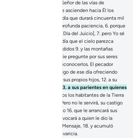
pues procede de Dios, Señor de las vías de
ascensión,
4
.
por las que ascienden hacia Él los
ángeles y las almas; un día que durará cincuenta mil
años.
5
.
Persevera con profunda paciencia,
6
.
porque
ellos[1] lo ven lejano [al Día del Juicio],
7
.
pero Yo sé
que está cercano.
8
.
El día que el cielo parezca
masas de minerales fundidos
9
.
y las montañas
copos de lana,
10
.
y nadie pregunte por sus seres
amados
11
.
a pesar de reconocerlos. El pecador
querrá salvarse del castigo de ese día ofreciendo
como rescate incluso a sus propios hijos,
12
.
a su
esposa, a su hermano,
13
.
a sus parientes en quienes
se apoyaba,
14
.
y a todos los habitantes de la Tierra
con tal de salvarse.
15
.
Pero no le servirá, su castigo
será el fuego del Infierno
16
.
que le arrancará sus
extremidades,
17
.
y convocará a quien le dio la
espalda y se apartó del Mensaje,
18
.
y acumuló
bienes materiales con avaricia.