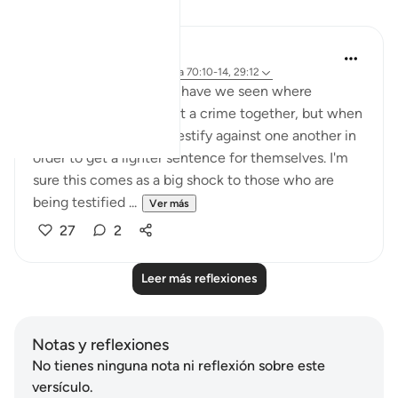
Reflexiones
A Siddiqui
hace 4 años
·
Referencias
aleya 70:10-14, 29:12
How many court cases have we seen where
multiple people commit a crime together, but when
they are caught, they testify against one another in
order to get a lighter sentence for themselves. I'm
sure this comes as a big shock to those who are
being testified ...
Ver más
27
2
Leer más reflexiones
Notas y reflexiones
No tienes ninguna nota ni reflexión sobre este
versículo.