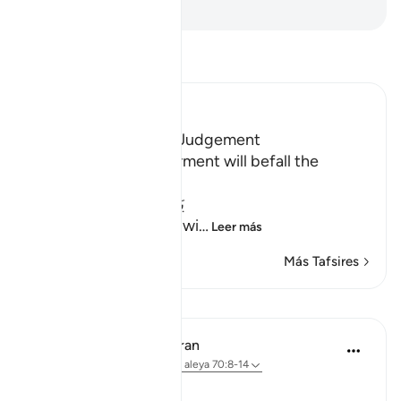
-
Sheikh Isa Garcia
Lee Tafsir
Ibn Kathir (Abridged)
Terrors of the Day of Judgement
Allah says that the torment will befall the
disbelievers.
يَوْمَ تَكُونُ السَّمَآءُ كَالْمُهْلِ
(The Day that the sky wi
…
Leer más
Más Tafsires
Lecciones
In the Shade of the Quran
hace 31 semanas
·
Referencias
aleya 70:8-14
Celestial Events