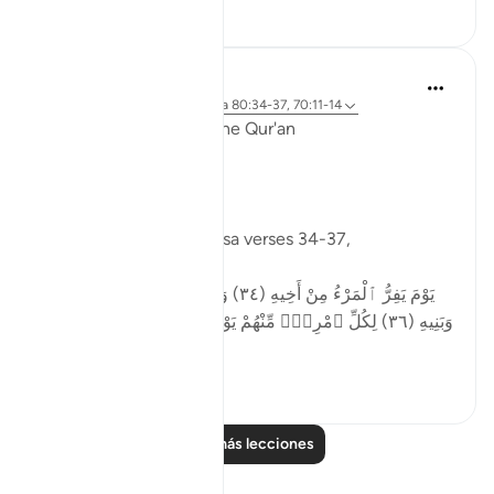
31
14
Ola Shoubaki
hace 3 años
·
Referencias
aleya 80:34-37, 70:11-14
Linguistic Gems from the Qur'an
Day Fifteen: Kinship
Allah said in Surah ‘Abasa verses 34-37,
يَوْمَ يَفِرُّ ٱلْمَرْءُ مِنْ أَخِيهِ (٣٤) وَأُمِّهِۦ وَأَبِيهِ (٣٥) وَصَـٰحِبَتِهِۦ
وَبَنِيهِ (٣٦) لِكُلِّ ٱمْرِئٍۢ مِّنْهُمْ يَوْمَئِذٍۢ شَأْنٌۭ يُغْنِيهِ (٣٧)
O...
Ver más
0
0
Leer más lecciones