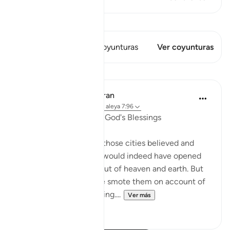
Ver Qiraat
Este versículo tiene 1 Coyunturas
Ver coyunturas
Lecciones
In the Shade of the Quran
hace 31 semanas
·
Referencias
aleya 7:96
A Sure Way to Receive God's Blessings
"Yet had the people of those cities believed and
been God-fearing, We would indeed have opened
up for them blessings out of heaven and earth. But
they disbelieved, so We smote them on account of
what they had been doing....
Ver más
0
0