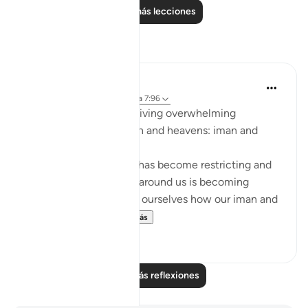
Leer más lecciones
Reflexiones
Sarah R
hace 5 años
·
Referencias
aleya 7:96
The ingredients to receiving overwhelming
blessings from the earth and heavens: iman and
taqwa.
When we feel that life has become restricting and
counting the blessings around us is becoming
difficult, we should ask ourselves how our iman and
taqwa is doing. ...
Ver más
10
1
Leer más reflexiones