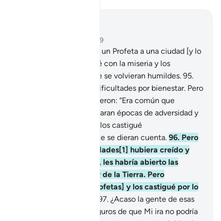
Leer en contexto
Capítulo 7, Página 163, Juz 9
94
.
Cada vez que envié un Profeta a una ciudad [y lo
desmintieron], los azoté con la miseria y los
padecimientos para que se volvieran humildes.
95
.
Luego les cambié sus dificultades por bienestar. Pero
cuando prosperaron, dijeron: “Era común que
nuestros padres atravesaran épocas de adversidad y
prosperidad”; entonces los castigué
sorpresivamente, sin que se dieran cuenta.
96
.
Pero
si la gente de esas ciudades[1] hubiera creído y
tenido temor [de Dios], les habría abierto las
bendiciones del cielo y de la Tierra. Pero
desmintieron [a Mis Profetas] y los castigué por lo
que habían cometido.
97
.
¿Acaso la gente de esas
ciudades se sentían seguros de que Mi ira no podría