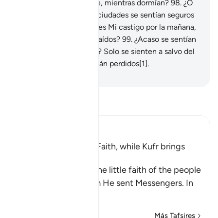
alcanzarlos por la noche, mientras dormían?
98
.
¿O
acaso la gente de esas ciudades se sentían seguros
de que no podría llegarles Mi castigo por la mañana,
cuando estuvieran distraídos?
99
.
¿Acaso se sentían
a salvo del plan de Dios? Solo se sienten a salvo del
plan de Dios los que están perdidos[1].
-
Sheikh Isa Garcia
Lee Tafsir
Ibn Kathir (Abridged)
Blessings come with Faith, while Kufr brings
Torment
Allah mentions here the little faith of the people
of the towns to whom He sent Messengers. In
ano
…
Leer más
Más Tafsires