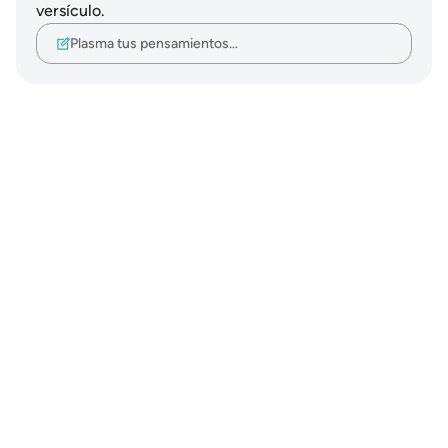
versículo.
Plasma tus pensamientos…
Notes
placeholders
close