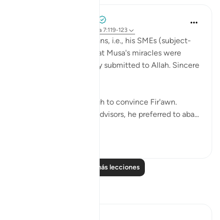
Abdelrahman Badawy
hace 3 años
·
Referencias
aleya 7:119-123
When Fir'awn's magicians, i.e., his SMEs (subject-
matter experts) saw that Musa's miracles were
clearly not sorcery, they submitted to Allah. Sincere
people.
But it still wasn't enough to convince Fir'awn.
Instead of trusting his advisors, he preferred to aba...
Ver más
18
1
Leer más lecciones
Reflexiones
Sajid Bhutta