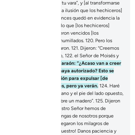
revelé a Moisés: “Arroja tu vara”, y [al transformarse
en serpiente] se tragó [la ilusión que los hechiceros]
habían hecho.
118
.
Entonces quedó en evidencia la
verdad y la falsedad de lo que [los hechiceros]
habían hecho.
119
.
Y fueron vencidos [los
hechiceros] quedando humillados.
120
.
Pero los
hechiceros se prosternaron.
121
.
Dijeron: “Creemos
en el Señor del universo,
122
.
el Señor de Moisés y
de Aarón”.
123
.
Dijo el Faraón: “¿Acaso van a creer
en él sin que yo se los haya autorizado? Esto se
trata de una conspiración para expulsar [de
Egipto] a sus habitantes, pero ya verán.
124
.
Haré
que les amputen una mano y el pie del lado opuesto,
luego los haré clavar sobre un madero”.
125
.
Dijeron
[los hechiceros]: “A nuestro Señor hemos de
retornar.
126
.
Solo te vengas de nosotros porque
hemos creído cuando llegaron los milagros de
nuestro Señor. ¡Señor nuestro! Danos paciencia y