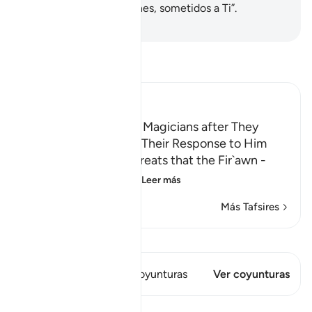
haznos morir musulmanes, sometidos a Ti”.
-
Sheikh Isa Garcia
Lee Tafsir
Ibn Kathir (Abridged)
Fir`awn threatens the Magicians after They
believed in Musa and Their Response to Him
Allah mentions the threats that the Fir`awn -
may Allah curse him
…
Leer más
Más Tafsires
Ver Qiraat
Este versículo tiene 1 Coyunturas
Ver coyunturas
Lecciones