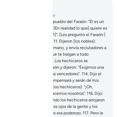
Leer en contexto
Capítulo 7, Página 165, Juz 9
109
.
Dijo la nobleza del pueblo del Faraón: “Él es un
hechicero experto.
110
.
[En realidad lo que] quiere es
expulsarlos de su tierra[1]”. [Les preguntó el Faraón:]
“¿Cuál es su consejo?”
111
.
Dijeron [los nobles]:
“Retenlos a él y a su hermano, y envía reclutadores a
las ciudades
112
.
para que te traigan a todo
hechicero experto”.
113
.
Los hechiceros se
presentaron ante el Faraón y dijeron: “Exigimos una
recompensa si somos los vencedores”.
114
.
Dijo el
Faraón: “¡Sí! Se los recompensará y serán de mis
allegados”.
115
.
Dijeron [los hechiceros]: “¡Oh,
Moisés! Arroja tú o lo hacemos nosotros”.
116
.
Dijo:
“¡Arrojen ustedes!” Cuando los hechiceros arrojaron
[sus varas], hechizaron los ojos de la gente y los
aterrorizaron. Su hechizo era poderoso.
117
.
Pero le