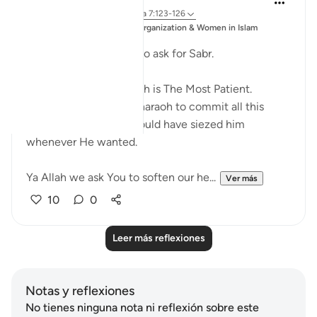
hace 6 años
·
Referencias
aleya 7:123-126
Publicado
Muslim Student Organization & Women in Islam
en
CCNY
What an amazing way to ask for Sabr.
ربنا افرغ علينا صبرا
Perhaps they knew Allah is The Most Patient.
Because He allowed pharaoh to commit all this
oppression when He could have siezed him
whenever He wanted.
Ya Allah we ask You to soften our he...
Ver más
10
0
Leer más reflexiones
Notas y reflexiones
No tienes ninguna nota ni reflexión sobre este