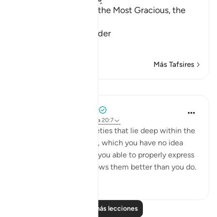
In the Name of Allah, the Most Gracious, the
Most Merciful.
The Qur'an is a Reminder
…
Leer más
Más Tafsires
Lecciones
Mohammad Elshinawy
hace 8 años
·
Referencias
aleya 20:7
Even those subtle anxieties that lie deep within the
chambers of your heart, which you have no idea
why they exist, nor are you able to properly express
them - your Master knows them better than you do.
3
1
Leer más lecciones