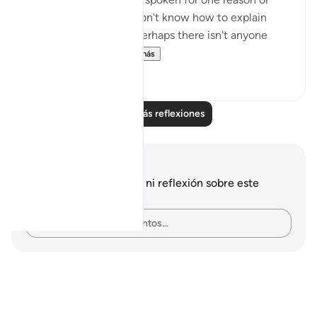
another. Perhaps you don't know how to explain
what you are feeling, perhaps there isn't anyone
trustworthy eno...
Ver más
40
10
Leer más reflexiones
Notas y reflexiones
No tienes ninguna nota ni reflexión sobre este
versículo.
Plasma tus pensamientos…