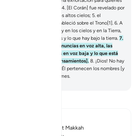
agobie,
3
.
sino que es una exhortación para quienes
tienen temor [de Dios].
4
.
[El Corán] fue revelado por
Quien creó la Tierra y los altos cielos;
5
.
el
Compasivo, que se estableció sobre el Trono[1].
6
.
A
Él pertenece cuanto hay en los cielos y en la Tierra,
lo que existe entre ellos y lo que hay bajo la tierra.
7
.
Dios conoce lo que pronuncias en voz alta, las
confidencias que dices en voz baja y lo que está
aún más oculto [los pensamientos].
8
.
¡Dios! No hay
más divinidad que Él. A Él pertenecen los nombres [y
los atributos] más sublimes.
-
Sheikh Isa Garcia
Lee Tafsir
Ibn Kathir (Abridged)
Which was revealed at Makkah
بِسْمِ اللَّهِ الرَّحْمَـنِ الرَّحِيمِ