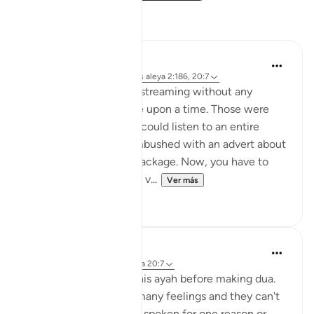
Reflexiones
Hammad Fahim
hace 43 semanas
·
Referencias
aleya 2:186, 20:7
Youtube used to allow streaming without any
unwanted adverts once upon a time. Those were
the good old days. You could listen to an entire
surah without being ambushed with an advert about
shampoo or a holiday package. Now, you have to
sign up to the premium v...
Ver más
37
17
A Siddiqui
hace 5 años
·
Referencias
aleya 20:7
Sometimes I think of this ayah before making dua.
The heart can hold so many feelings and they can't
always be expressed or spoken for one reason or