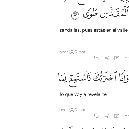
ﳁ
ﳂ
ﳃ
Yo soy tu Señor; quítate las sandalias, pues estás en el valle
sagrado de Tuwa[1],
1
Tafsires
Lecciones
Reflexiones.
Qiraat
20:13
ﱁ
ﱂ
انا اخترتك فاستمع لما يوحى ١٣
ﱃ
ﱄ
ﱅ
ﱆ
َأَنَا ٱخْتَرْتُكَ فَٱسْتَمِعْ لِمَا يُوحَىٰٓ ١٣
Y Yo te he elegido; escucha lo que voy a revelarte.
Tafsires
Lecciones
Reflexiones.
Qiraat
20:14