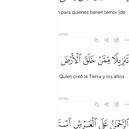
sino que es una exhortación para quienes tienen temor [de
Dios].
Tafsires
Lecciones
Reflexiones.
20:4
ﱲ
ﱳ
ﱴ
ﱵ
نزيلا ممن خلق الارض والسماوات العلى ٤
ﱶ
ﱷ
ﱸ
َنزِيلًۭا مِّمَّنْ خَلَقَ ٱلْأَرْضَ وَٱلسَّمَـٰوَٰتِ ٱلْعُلَى ٤
[El Corán] fue revelado por Quien creó la Tierra y los altos
cielos;
Tafsires
Lecciones
Reflexiones.
20:5
ﱹ
ﱺ
لرحمان على العرش استوى ٥
ﱻ
ﱼ
ﱽ
لرَّحْمَـٰنُ عَلَى ٱلْعَرْشِ ٱسْتَوَىٰ ٥