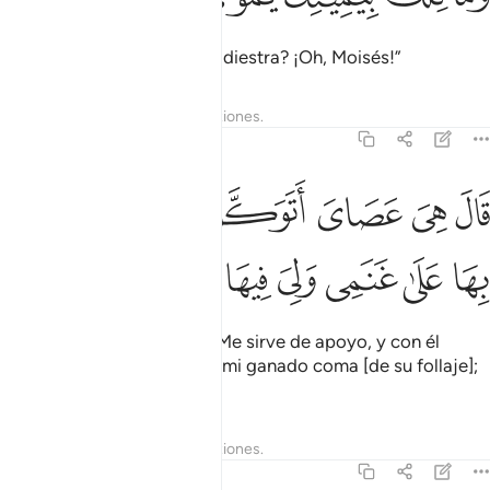
¿Qué es lo que tienes en tu diestra? ¡Oh, Moisés!”
Tafsires
Lecciones
Reflexiones.
20:18
ﱮ
ﱯ
ﱰ
ﱱ
ﱲ
ﱳ
ال هي عصاي اتوكا عليها واهش بها على غنمي ولي فيها مارب اخرى ١٨
َالَ هِىَ عَصَاىَ أَتَوَكَّؤُا۟ عَلَيْهَا وَأَهُشُّ بِهَا عَلَىٰ غَنَمِى وَلِىَ فِيهَا مَـَٔارِبُ أُخْرَ
ﱴ
ﱵ
ﱶ
ﱷ
ﱸ
ﱹ
ﱺ
ﱻ
Respondió: “Es mi bastón. Me sirve de apoyo, y con él
vareo los árboles para que mi ganado coma [de su follaje];
además de otros usos”.
Tafsires
Lecciones
Reflexiones.
20:19