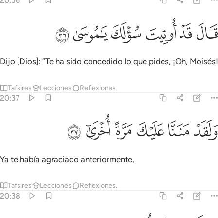
20:36
ﳕ
ﳖ
ﳗ
ال قد اوتيت سولك يا موسى ٣٦
ﳘ
ﳙ
ﳚ
َالَ قَدْ أُوتِيتَ سُؤْلَكَ يَـٰمُوسَىٰ ٣٦
Dijo [Dios]: “Te ha sido concedido lo que pides, ¡Oh, Moisés!
Tafsires
Lecciones
Reflexiones.
20:37
ﳛ
ﳜ
لقد مننا عليك مرة اخرى ٣٧
ﳝ
ﳞ
ﳟ
ﳠ
َلَقَدْ مَنَنَّا عَلَيْكَ مَرَّةً أُخْرَىٰٓ ٣٧
Ya te había agraciado anteriormente,
Tafsires
Lecciones
Reflexiones.
20:38