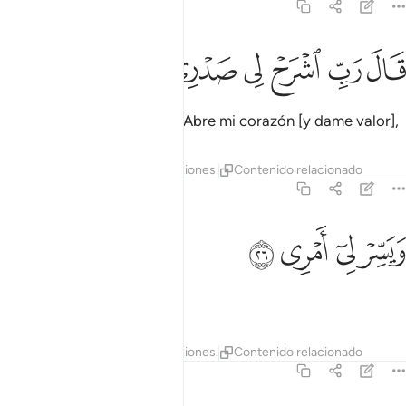
20:25
ﲦ
ﲧ
ﲨ
ال رب اشرح لي صدري ٢٥
ﲩ
ﲪ
ﲫ
َالَ رَبِّ ٱشْرَحْ لِى صَدْرِى ٢٥
Dijo [Moisés]: “¡Señor mío! Abre mi corazón [y dame valor],
Tafsires
Lecciones
Reflexiones.
Contenido relacionado
20:26
ﲬ
ﲭ
يسر لي امري ٢٦
ﲮ
ﲯ
َيَسِّرْ لِىٓ أَمْرِى ٢٦
facilita mi misión,
Tafsires
Lecciones
Reflexiones.
Contenido relacionado
20:27