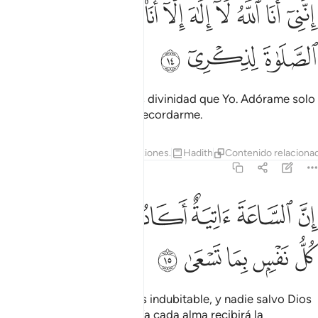
ﱇ
ﱈ
ﱉ
ﱊ
ﱋ
ﱌ
ﱍ
نني انا الله لا الاه الا انا فاعبدني واقم الصلاة لذكري ١٤
ﱎ
ﱏ
ِنَّنِىٓ أَنَا ٱللَّهُ لَآ إِلَـٰهَ إِلَّآ أَنَا۠ فَٱعْبُدْنِى وَأَقِمِ ٱلصَّلَوٰةَ لِذِكْرِىٓ ١٤
ﱐ
ﱑ
ﱒ
Yo soy Al-lah, y no hay más divinidad que Yo. Adórame solo
a Mí y haz la oración para recordarme.
Tafsires
Lecciones
Reflexiones.
Hadith
Contenido relaciona
20:15
ﱓ
ﱔ
ﱕ
ﱖ
ﱗ
ن الساعة اتية اكاد اخفيها لتجزى كل نفس بما تسعى ١٥
ﱘ
ِنَّ ٱلسَّاعَةَ ءَاتِيَةٌ أَكَادُ أُخْفِيهَا لِتُجْزَىٰ كُلُّ نَفْسٍۭ بِمَا تَسْعَىٰ ١٥
ﱙ
ﱚ
ﱛ
ﱜ
ﱝ
El Día de la Resurrección es indubitable, y nadie salvo Dios
sabe cuándo llegará. Ese día cada alma recibirá la