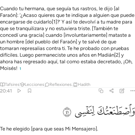
Cuando tu hermana, que seguía tus rastros, le dijo [al
Faraón]: ‘¿Acaso quieres que te indique a alguien que puede
encargarse de cuidarlo[1]?’ Y así te devolví a tu madre para
que se tranquilizara y no estuviera triste. [También te
concedí una gracia] cuando [involuntariamente] mataste a
un hombre [del pueblo del Faraón] y te salvé de que
tomaran represalias contra ti. Te he probado con pruebas
difíciles. Luego permaneciste unos años en Madián[2] y
ahora has regresado aquí, tal como estaba decretado, ¡Oh,
Moisés!
1
Tafsires
Lecciones
Reflexiones.
Hadith
20:41
اصطنعتك لنفسي ٤١
ﲆ
ﲇ
ﲈ
َٱصْطَنَعْتُكَ لِنَفْسِى ٤١
Te he elegido [para que seas Mi Mensajero].