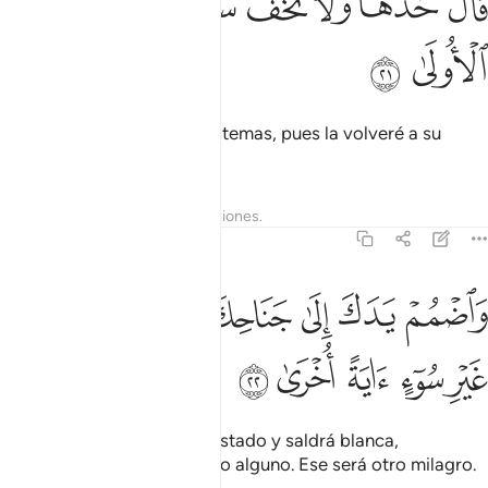
ﲆ
ﲇ
ﲈ
ﲉﲊ
ﲋ
ﲌ
َالَ خُذْهَا وَلَا تَخَفْ ۖ سَنُعِيدُهَا سِيرَتَهَا ٱلْأُولَىٰ ٢١
ﲍ
ﲎ
Dijo [Dios]: “Recógela y no temas, pues la volveré a su
forma original.
Tafsires
Lecciones
Reflexiones.
20:22
ﲏ
ﲐ
ﲑ
ﲒ
ﲓ
اضمم يدك الى جناحك تخرج بيضاء من غير سوء اية اخرى ٢٢
ﲔ
ﲕ
َٱضْمُمْ يَدَكَ إِلَىٰ جَنَاحِكَ تَخْرُجْ بَيْضَآءَ مِنْ غَيْرِ سُوٓءٍ ءَايَةً أُخْرَىٰ ٢٢
ﲖ
ﲗ
ﲘ
ﲙ
ﲚ
Introduce tu mano en tu costado y saldrá blanca,
resplandeciente, sin defecto alguno. Ese será otro milagro.