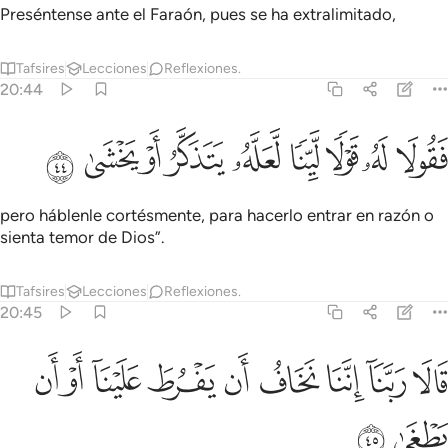
Preséntense ante el Faraón, pues se ha extralimitado,
Tafsires
Lecciones
Reflexiones.
20:44
ﲘ
ﲙ
ﲚ
ﲛ
ﲜ
قولا له قولا لينا لعله يتذكر او يخشى ٤٤
ﲝ
ﲞ
ﲟ
ﲠ
َقُولَا لَهُۥ قَوْلًۭا لَّيِّنًۭا لَّعَلَّهُۥ يَتَذَكَّرُ أَوْ يَخْشَىٰ ٤٤
pero háblenle cortésmente, para hacerlo entrar en razón o
sienta temor de Dios”.
Tafsires
Lecciones
Reflexiones.
20:45
ﲡ
ﲢ
ﲣ
ﲤ
ﲥ
الا ربنا اننا نخاف ان يفرط علينا او ان يطغى ٤٥
ﲦ
ﲧ
ﲨ
ﲩ
َالَا رَبَّنَآ إِنَّنَا نَخَافُ أَن يَفْرُطَ عَلَيْنَآ أَوْ أَن يَطْغَىٰ ٤٥
ﲪ
ﲫ