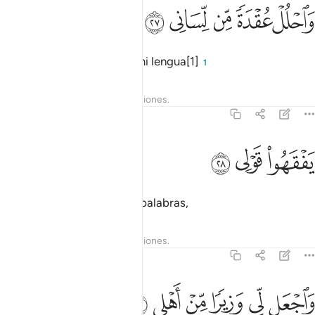
ﲰ
ﲱ
ﲲ
احلل عقدة من لساني ٢٧
ﲳ
ﲴ
َٱحْلُلْ عُقْدَةًۭ مِّن لِّسَانِى ٢٧
suelta el nudo que hay en mi lengua[1]
1
Tafsires
Lecciones
Reflexiones.
20:28
ﲵ
فقهوا قولي ٢٨
ﲶ
ﲷ
َفْقَهُوا۟ قَوْلِى ٢٨
para que comprendan mis palabras,
Tafsires
Lecciones
Reflexiones.
20:29
ﲸ
ﲹ
ﲺ
اجعل لي وزيرا من اهلي ٢٩
ﲻ
ﲼ
ﲽ
َٱجْعَل لِّى وَزِيرًۭا مِّنْ أَهْلِى ٢٩