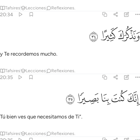
Tafsires
Lecciones
Reflexiones.
20:34
ﳍ
نذكرك كثيرا ٣٤
ﳎ
ﳏ
َنَذْكُرَكَ كَثِيرًا ٣٤
y Te recordemos mucho.
Tafsires
Lecciones
Reflexiones.
20:35
ﳐ
ﳑ
نك كنت بنا بصيرا ٣٥
ﳒ
ﳓ
ﳔ
ِنَّكَ كُنتَ بِنَا بَصِيرًۭا ٣٥
Tú bien ves que necesitamos de Ti”.
Tafsires
Lecciones
Reflexiones.