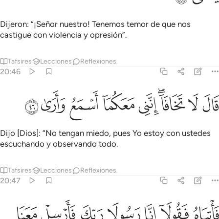
Dijeron: “¡Señor nuestro! Tenemos temor de que nos
castigue con violencia y opresión”.
Tafsires
Lecciones
Reflexiones.
20:46
ﲬ
ﲭ
ﲮﲯ
ﲰ
ال لا تخافا انني معكما اسمع وارى ٤٦
ﲱ
ﲲ
ﲳ
ﲴ
َالَ لَا تَخَافَآ ۖ إِنَّنِى مَعَكُمَآ أَسْمَعُ وَأَرَىٰ ٤٦
Dijo [Dios]: “No tengan miedo, pues Yo estoy con ustedes
escuchando y observando todo.
Tafsires
Lecciones
Reflexiones.
20:47
ﲵ
ﲶ
ﲷ
ﲸ
ﲹ
ﲺ
ﲻ
اتياه فقولا انا رسولا ربك فارسل معنا بني اسراييل ولا تعذبهم قد جيناك 
َأْتِيَاهُ فَقُولَآ إِنَّا رَسُولَا رَبِّكَ فَأَرْسِلْ مَعَنَا بَنِىٓ إِسْرَٰٓءِيلَ وَلَا تُ