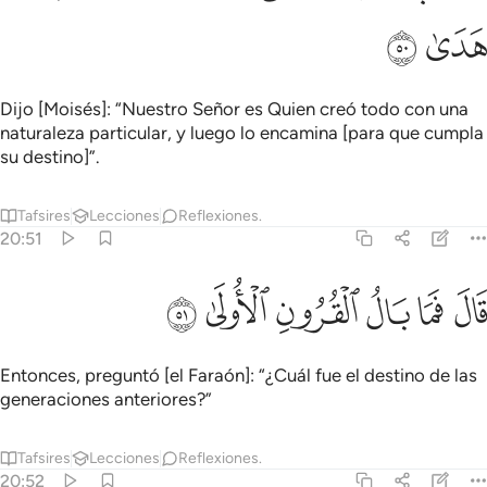
ﳥ
ﳦ
Dijo [Moisés]: “Nuestro Señor es Quien creó todo con una
naturaleza particular, y luego lo encamina [para que cumpla
su destino]”.
Tafsires
Lecciones
Reflexiones.
20:51
ﳧ
ﳨ
ﳩ
ال فما بال القرون الاولى ٥١
ﳪ
ﳫ
ﳬ
َالَ فَمَا بَالُ ٱلْقُرُونِ ٱلْأُولَىٰ ٥١
Entonces, preguntó [el Faraón]: “¿Cuál fue el destino de las
generaciones anteriores?”
Tafsires
Lecciones
Reflexiones.
20:52