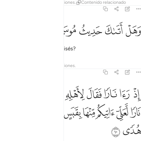
Tafsires
Lecciones
Reflexiones.
Contenido relacionado
20:9
ﲝ
ﲞ
هل اتاك حديث موسى ٩
ﲟ
ﲠ
ﲡ
َهَلْ أَتَىٰكَ حَدِيثُ مُوسَىٰٓ ٩
¿Conoces la historia de Moisés?
Tafsires
Lecciones
Reflexiones.
20:10
ﲢ
ﲣ
ﲤ
ﲥ
ﲦ
ﲧ
ﲨ
ﲩ
ذ راى نارا فقال لاهله امكثوا اني انست نارا لعلي اتيكم منها بقبس او اجد
ِذْ رَءَا نَارًۭا فَقَالَ لِأَهْلِهِ ٱمْكُثُوٓا۟ إِنِّىٓ ءَانَسْتُ نَارًۭا لَّعَلِّىٓ ءَاتِيكُم مِّنْه
ﲪ
ﲫ
ﲬ
ﲭ
ﲮ
ﲯ
ﲰ
ﲱ
ﲲ
ﲳ
ﲴ