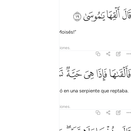
ﱼ
ﱽ
ال القها يا موسى ١٩
ﱾ
ﱿ
َالَ أَلْقِهَا يَـٰمُوسَىٰ ١٩
Dijo [Dios]: “Arrójalo, ¡Oh, Moisés!”
Tafsires
Lecciones
Reflexiones.
20:20
ﲀ
ﲁ
ﲂ
القاها فاذا هي حية تسعى ٢٠
ﲃ
ﲄ
ﲅ
َأَلْقَىٰهَا فَإِذَا هِىَ حَيَّةٌۭ تَسْعَىٰ ٢٠
Lo arrojó, y este se convirtió en una serpiente que reptaba.
Tafsires
Lecciones
Reflexiones.
20:21
ال خذها ولا تخف سنعيدها سيرتها الاولى ٢١