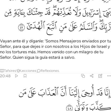
ﲼ
ﲽ
ﲾ
ﲿﳀ
ﳁ
ﳂ
ﳃ
ﳄ
ﳅﳆ
ﳇ
ﳈ
ﳉ
ﳊ
ﳋ
ﳌ
Vayan ante él y díganle: ‘Somos Mensajeros enviados por tu
Señor, para que dejes ir con nosotros a los Hijos de Israel y
no los tortures más. Hemos venido con un milagro de tu
Señor. Quien sigua la guía estará a salvo.
Tafsires
Lecciones
Reflexiones.
20:48
ﳍ
ﳎ
ﳏ
ﳐ
ﳑ
ﳒ
نا قد اوحي الينا ان العذاب على من كذب وتولى ٤٨
ﳓ
ﳔ
ِنَّا قَدْ أُوحِىَ إِلَيْنَآ أَنَّ ٱلْعَذَابَ عَلَىٰ مَن كَذَّبَ وَتَوَلَّىٰ ٤٨
ﳕ
ﳖ
ﳗ