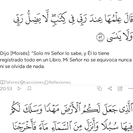
ﱁ
ﱂ
ﱃ
ﱄ
ﱅ
ﱆﱇ
ﱈ
ال علمها عند ربي في كتاب لا يضل ربي ولا ينسى ٥٢
ﱉ
ﱊ
َالَ عِلْمُهَا عِندَ رَبِّى فِى كِتَـٰبٍۢ ۖ لَّا يَضِلُّ رَبِّى وَلَا يَنسَى ٥٢
ﱋ
ﱌ
ﱍ
Dijo [Moisés]: “Solo mi Señor lo sabe, y Él lo tiene
registrado todo en un Libro. Mi Señor no se equivoca nunca
ni se olvida de nada.
Tafsires
Lecciones
Reflexiones.
20:53
ﱎ
ﱏ
ﱐ
ﱑ
ﱒ
ﱓ
ﱔ
لذي جعل لكم الارض مهدا وسلك لكم فيها سبلا وانزل من السماء ماء فاخ
لَّذِى جَعَلَ لَكُمُ ٱلْأَرْضَ مَهْدًۭا وَسَلَكَ لَكُمْ فِيهَا سُبُلًۭا وَأَنزَلَ مِنَ ٱلسَّم
ﱕ
ﱖ
ﱗ
ﱘ
ﱙ
ﱚ
ﱛ