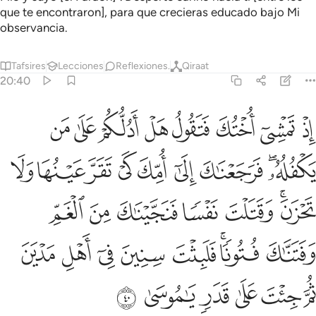
que te encontraron], para que crecieras educado bajo Mi
observancia.
Tafsires
Lecciones
Reflexiones.
Qiraat
20:40
ﱠ
ﱡ
ﱢ
ﱣ
ﱤ
ﱥ
ﱦ
ﱧ
ذ تمشي اختك فتقول هل ادلكم على من يكفله فرجعناك الى امك كي تقر 
ِذْ تَمْشِىٓ أُخْتُكَ فَتَقُولُ هَلْ أَدُلُّكُمْ عَلَىٰ مَن يَكْفُلُهُۥ ۖ فَرَجَعْنَـٰكَ إِلَىٰٓ أُمِّكَ
ﱨﱩ
ﱪ
ﱫ
ﱬ
ﱭ
ﱮ
ﱯ
ﱰ
ﱱﱲ
ﱳ
ﱴ
ﱵ
ﱶ
ﱷ
ﱸ
ﱹﱺ
ﱻ
ﱼ
ﱽ
ﱾ
ﱿ
ﲀ
ﲁ
ﲂ
ﲃ
ﲄ
ﲅ