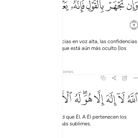
ﲋ
ﲌ
ﲍ
ﲎ
ﲏ
ﲐ
ﲑ
َإِن تَجْهَرْ بِٱلْقَوْلِ فَإِنَّهُۥ يَعْلَمُ ٱلسِّرَّ وَأَخْفَى ٧
ﲒ
Dios conoce lo que pronuncias en voz alta, las confidencias
que dices en voz baja y lo que está aún más oculto [los
pensamientos].
Tafsires
Lecciones
Reflexiones.
20:8
ﲓ
ﲔ
ﲕ
ﲖ
ﲗﲘ
ﲙ
لله لا الاه الا هو له الاسماء الحسنى ٨
ﲚ
ﲛ
ﲜ
للَّهُ لَآ إِلَـٰهَ إِلَّا هُوَ ۖ لَهُ ٱلْأَسْمَآءُ ٱلْحُسْنَىٰ ٨
¡Dios! No hay más divinidad que Él. A Él pertenecen los
nombres [y los atributos] más sublimes.