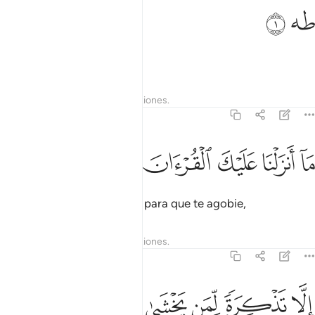
ه ١
ﱥ
ﱦ
ه ١
Ta’. Ha’.
Tafsires
Lecciones
Reflexiones.
20:2
ﱧ
ﱨ
ﱩ
ا انزلنا عليك القران لتشقى ٢
ﱪ
ﱫ
ﱬ
َآ أَنزَلْنَا عَلَيْكَ ٱلْقُرْءَانَ لِتَشْقَىٰٓ ٢
No te he revelado el Corán para que te agobie,
Tafsires
Lecciones
Reflexiones.
20:3
ﱭ
ﱮ
لا تذكرة لمن يخشى ٣
ﱯ
ﱰ
ﱱ
ِلَّا تَذْكِرَةًۭ لِّمَن يَخْشَىٰ ٣