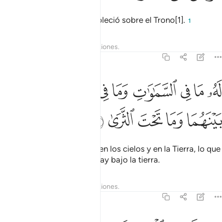
el Compasivo, que se estableció sobre el Trono[1].
1
Tafsires
Lecciones
Reflexiones.
20:6
ﱾ
ﱿ
ﲀ
ﲁ
ﲂ
ﲃ
ﲄ
ﲅ
ه ما في السماوات وما في الارض وما بينهما وما تحت الثرى ٦
َهُۥ مَا فِى ٱلسَّمَـٰوَٰتِ وَمَا فِى ٱلْأَرْضِ وَمَا بَيْنَهُمَا وَمَا تَحْتَ ٱلثَّ
ﲆ
ﲇ
ﲈ
ﲉ
ﲊ
A Él pertenece cuanto hay en los cielos y en la Tierra, lo que
existe entre ellos y lo que hay bajo la tierra.
Tafsires
Lecciones
Reflexiones.
20:7
ان تجهر بالقول فانه يعلم السر واخفى ٧