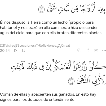
ﱜ
ﱝ
ﱞ
ﱟ
ﱠ
ﱡ
Él nos dispuso la Tierra como un lecho [propicio para
habitarlo] y nos trazó en ella caminos, e hizo descender
agua del cielo para que con ella broten diferentes plantas.
Tafsires
Lecciones
Reflexiones.
Qiraat
20:54
ﱢ
ﱣ
ﱤﱥ
ﱦ
ﱧ
لوا وارعوا انعامكم ان في ذالك لايات لاولي النهى ٥٤
ﱨ
ﱩ
ُلُوا۟ وَٱرْعَوْا۟ أَنْعَـٰمَكُمْ ۗ إِنَّ فِى ذَٰلِكَ لَـَٔايَـٰتٍۢ لِّأُو۟لِى ٱلن
ﱪ
ﱫ
ﱬ
Coman de ellas y apacienten sus ganados. En esto hay
signos para los dotados de entendimiento.