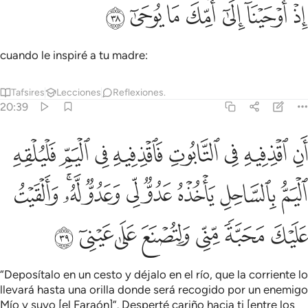
ﱁ
ﱂ
ﱃ
ذ اوحينا الى امك ما يوحى ٣٨
ﱄ
ﱅ
ﱆ
ﱇ
ِذْ أَوْحَيْنَآ إِلَىٰٓ أُمِّكَ مَا يُوحَىٰٓ ٣٨
cuando le inspiré a tu madre:
Tafsires
Lecciones
Reflexiones.
20:39
ﱈ
ﱉ
ﱊ
ﱋ
ﱌ
ﱍ
ﱎ
ﱏ
ن اقذفيه في التابوت فاقذفيه في اليم فليلقه اليم بالساحل ياخذه عدو
َنِ ٱقْذِفِيهِ فِى ٱلتَّابُوتِ فَٱقْذِفِيهِ فِى ٱلْيَمِّ فَلْيُلْقِهِ ٱلْيَمُّ بِٱلسَّاحِلِ يَأْخُذ
ﱐ
ﱑ
ﱒ
ﱓ
ﱔ
ﱕ
ﱖﱗ
ﱘ
ﱙ
ﱚ
ﱛ
ﱜ
ﱝ
ﱞ
ﱟ
“Deposítalo en un cesto y déjalo en el río, que la corriente lo
llevará hasta una orilla donde será recogido por un enemigo
Mío y suyo [el Faraón]”. Desperté cariño hacia ti [entre los