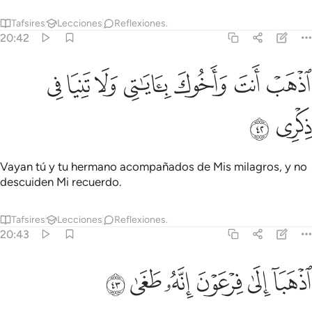
Tafsires
Lecciones
Reflexiones.
20:42
ﲉ
ﲊ
ﲋ
ذهب انت واخوك باياتي ولا تنيا في ذكري ٤٢
ﲌ
ﲍ
ﲎ
ﲏ
ذْهَبْ أَنتَ وَأَخُوكَ بِـَٔايَـٰتِى وَلَا تَنِيَا فِى ذِكْرِى ٤٢
ﲐ
ﲑ
Vayan tú y tu hermano acompañados de Mis milagros, y no
descuiden Mi recuerdo.
Tafsires
Lecciones
Reflexiones.
20:43
ﲒ
ﲓ
ﲔ
ذهبا الى فرعون انه طغى ٤٣
ﲕ
ﲖ
ﲗ
ذْهَبَآ إِلَىٰ فِرْعَوْنَ إِنَّهُۥ طَغَىٰ ٤٣