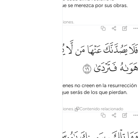
recompensa o el castigo que se merezca por sus obras.
Tafsires
Lecciones
Reflexiones.
20:16
ﱞ
ﱟ
ﱠ
ﱡ
ﱢ
ﱣ
لا يصدنك عنها من لا يومن بها واتبع هواه فتردى ١٦
ﱤ
ﱥ
َلَا يَصُدَّنَّكَ عَنْهَا مَن لَّا يُؤْمِنُ بِهَا وَٱتَّبَعَ هَوَىٰهُ فَتَرْدَىٰ ١٦
ﱦ
ﱧ
ﱨ
No te dejes seducir por quienes no creen en la resurrección
y siguen sus pasiones, porque serás de los que pierdan.
Tafsires
Lecciones
Reflexiones.
Contenido relacionado
20:17
ﱩ
ﱪ
ما تلك بيمينك يا موسى ١٧
ﱫ
ﱬ
ﱭ
َمَا تِلْكَ بِيَمِينِكَ يَـٰمُوسَىٰ ١٧