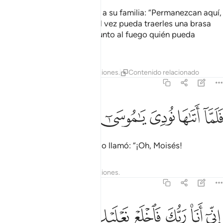
Cuando vio un fuego y dijo a su familia: “Permanezcan aquí,
pues he visto un fuego y tal vez pueda traerles una brasa
encendida[1] o encuentre junto al fuego quién pueda
indicarnos [el camino]”.
1
Tafsires
Lecciones
Reflexiones.
Contenido relacionado
20:11
ﲵ
ﲶ
ﲷ
لما اتاها نودي يا موسى ١١
ﲸ
ﲹ
َلَمَّآ أَتَىٰهَا نُودِىَ يَـٰمُوسَىٰٓ ١١
Cuando llegó a él, una voz lo llamó: “¡Oh, Moisés!
Tafsires
Lecciones
Reflexiones.
20:12
ﲺ
ﲻ
ﲼ
ﲽ
ﲾ
ني انا ربك فاخلع نعليك انك بالواد المقدس طوى ١٢
ﲿ
ﳀ
ِنِّىٓ أَنَا۠ رَبُّكَ فَٱخْلَعْ نَعْلَيْكَ ۖ إِنَّكَ بِٱلْوَادِ ٱلْمُقَدَّسِ طُوًۭى ١٢