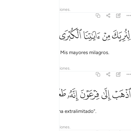
Tafsires
Lecciones
Reflexiones.
20:23
ﲛ
ﲜ
نريك من اياتنا الكبرى ٢٣
ﲝ
ﲞ
ﲟ
ِنُرِيَكَ مِنْ ءَايَـٰتِنَا ٱلْكُبْرَى ٢٣
Te he mostrado algunos de Mis mayores milagros.
Tafsires
Lecciones
Reflexiones.
20:24
ﲠ
ﲡ
ﲢ
ذهب الى فرعون انه طغى ٢٤
ﲣ
ﲤ
ﲥ
ذْهَبْ إِلَىٰ فِرْعَوْنَ إِنَّهُۥ طَغَىٰ ٢٤
Ve ante el Faraón, pues se ha extralimitado”.
Tafsires
Lecciones
Reflexiones.