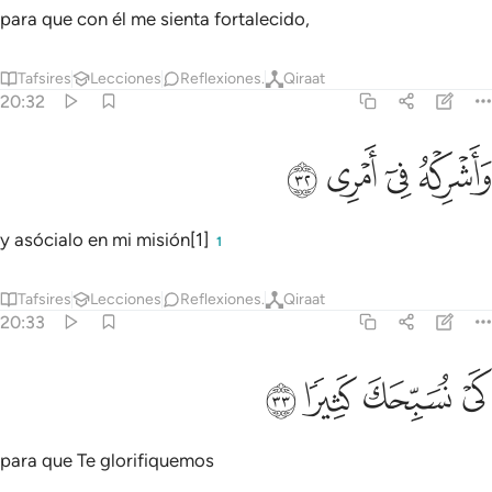
para que con él me sienta fortalecido,
Tafsires
Lecciones
Reflexiones.
Qiraat
20:32
ﳅ
ﳆ
اشركه في امري ٣٢
ﳇ
ﳈ
َأَشْرِكْهُ فِىٓ أَمْرِى ٣٢
y asócialo en mi misión[1]
1
Tafsires
Lecciones
Reflexiones.
Qiraat
20:33
ﳉ
ي نسبحك كثيرا ٣٣
ﳊ
ﳋ
ﳌ
َىْ نُسَبِّحَكَ كَثِيرًۭا ٣٣
para que Te glorifiquemos