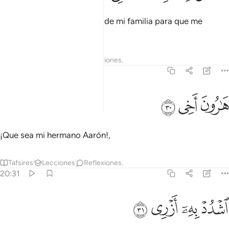
[¡Señor!] Designa a alguien de mi familia para que me
ayude[1]
1
Tafsires
Lecciones
Reflexiones.
20:30
ﲾ
ارون اخي ٣٠
ﲿ
ﳀ
َـٰرُونَ أَخِى ٣٠
¡Que sea mi hermano Aarón!,
Tafsires
Lecciones
Reflexiones.
20:31
ﳁ
شدد به ازري ٣١
ﳂ
ﳃ
ﳄ
شْدُدْ بِهِۦٓ أَزْرِى ٣١