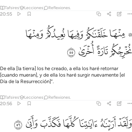
Tafsires
Lecciones
Reflexiones.
20:55
ﱭ ﱮ
ﱯ
ﱰ
ﱱ
۞ نها خلقناكم وفيها نعيدكم ومنها نخرجكم تارة اخرى ٥٥
ﱲ
۞ ِنْهَا خَلَقْنَـٰكُمْ وَفِيهَا نُعِيدُكُمْ وَمِنْهَا نُخْرِجُكُمْ تَارَةً أُخْرَىٰ ٥٥
ﱳ
ﱴ
ﱵ
ﱶ
De ella [la tierra] los he creado, a ella los haré retornar
[cuando mueran], y de ella los haré surgir nuevamente [el
Día de la Resurrección]”.
Tafsires
Lecciones
Reflexiones.
20:56
ﱷ
ﱸ
ﱹ
لقد اريناه اياتنا كلها فكذب وابى ٥٦
ﱺ
ﱻ
ﱼ
ﱽ
َلَقَدْ أَرَيْنَـٰهُ ءَايَـٰتِنَا كُلَّهَا فَكَذَّبَ وَأَبَىٰ ٥٦