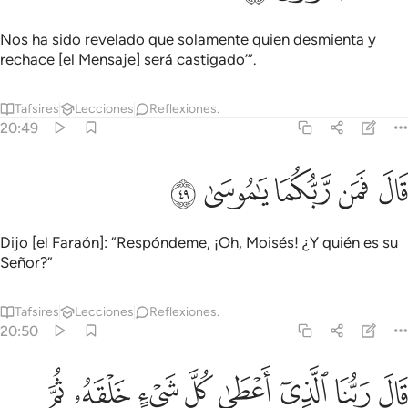
Nos ha sido revelado que solamente quien desmienta y
rechace [el Mensaje] será castigado’”.
Tafsires
Lecciones
Reflexiones.
20:49
ﳘ
ﳙ
ﳚ
ال فمن ربكما يا موسى ٤٩
ﳛ
ﳜ
َالَ فَمَن رَّبُّكُمَا يَـٰمُوسَىٰ ٤٩
Dijo [el Faraón]: “Respóndeme, ¡Oh, Moisés! ¿Y quién es su
Señor?”
Tafsires
Lecciones
Reflexiones.
20:50
ﳝ
ﳞ
ﳟ
ﳠ
ﳡ
ال ربنا الذي اعطى كل شيء خلقه ثم هدى ٥٠
ﳢ
ﳣ
ﳤ
َالَ رَبُّنَا ٱلَّذِىٓ أَعْطَىٰ كُلَّ شَىْءٍ خَلْقَهُۥ ثُمَّ هَدَىٰ ٥٠