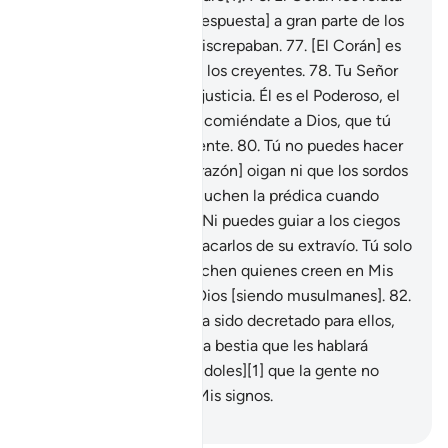
a los Hijos de Israel [la respuesta] a gran parte de los
asuntos sobre los que discrepaban.
77
.
[El Corán] es
guía y misericordia para los creyentes.
78
.
Tu Señor
juzgará entre ellos con justicia. Él es el Poderoso, el
que todo lo sabe.
79
.
Encomiéndate a Dios, que tú
estás en la verdad evidente.
80
.
Tú no puedes hacer
que los muertos [de corazón] oigan ni que los sordos
[que no quieren oír] escuchen la prédica cuando
rechazan la Verdad.
81
.
Ni puedes guiar a los ciegos
[que no quieren ver] y sacarlos de su extravío. Tú solo
puedes hacer que escuchen quienes creen en Mis
signos y se someten a Dios [siendo musulmanes].
82
.
Cuando ocurra lo que ha sido decretado para ellos,
haré salir de la Tierra una bestia que les hablará
[milagrosamente diciéndoles][1] que la gente no
estaba convencida de Mis signos.
-
Sheikh Isa Garcia