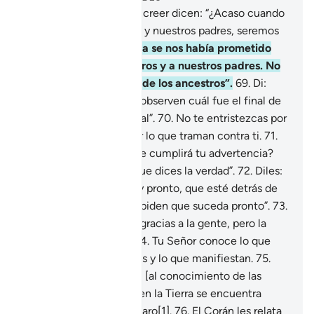
67
.
Los que se niegan a creer dicen: “¿Acaso cuando
seamos polvo, nosotros y nuestros padres, seremos
resucitados?”.
68
.
Eso ya se nos había prometido
anteriormente, a nosotros y a nuestros padres. No
es más que una fábula de los ancestros”.
69
.
Di:
“Viajen por el mundo y observen cuál fue el final de
los que han hecho el mal”.
70
.
No te entristezcas por
ellos ni te angusties por lo que traman contra ti.
71
.
Ellos dicen: “¿Cuándo se cumplirá tu advertencia?
[Te desafiamos] Si es que dices la verdad”.
72
.
Diles:
“Puede ser que sea muy pronto, que esté detrás de
ustedes algo de lo que piden que suceda pronto”.
73
.
Tu Señor concede Sus gracias a la gente, pero la
mayoría no agradece.
74
.
Tu Señor conoce lo que
esconden sus corazones y lo que manifiestan.
75
.
Todo lo que está oculto [al conocimiento de las
personas] en el cielo y en la Tierra se encuentra
registrado en un libro claro[1].
76
.
El Corán les relata