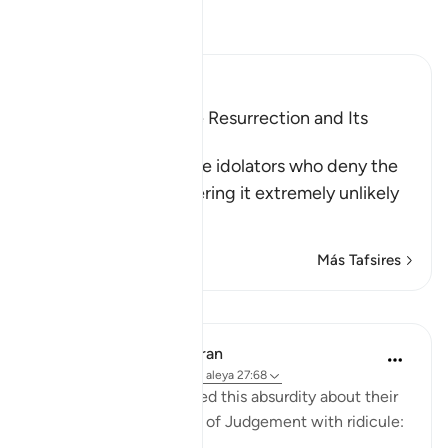
Lee Tafsir
Ibn Kathir (Abridged)
Scepticism about the Resurrection and Its
Refutation
Allah tells us about the idolators who deny the
Resurrection, considering it extremely unlikely
th
…
Leer más
Más Tafsires
Lecciones
In the Shade of the Quran
hace 31 semanas
·
Referencias
aleya 27:68
The unbelievers followed this absurdity about their
disbelief about the Day of Judgement with ridicule: