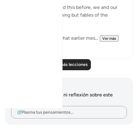
"We have been promised this before, we and our
forefathers! This is nothing but fables of the
ancients." (Verse 68)
They were fully aware that earlier mes...
Ver más
0
0
Leer más lecciones
Notas y reflexiones
No tienes ninguna nota ni reflexión sobre este
versículo.
Plasma tus pensamientos…