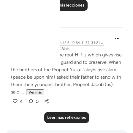
Leer más lecciones
Reflexiones
J Yousef
hace 8 años
·
Referencias
aleya 42:6, 12:64, 11:57, 34:21
Publicado en
The 99 Names of Allah
Al-Ḥafīẓ comes from the root Ḥ-f-ẓ which gives rise
to meanings such as to guard and to preserve. When
the brothers of the Prophet Yusuf `alayhi as-salam
(peace be upon him) asked their father to send with
them their youngest brother, Prophet Jacob (as)
said: ...
Ver más
4
0
Leer más reflexiones