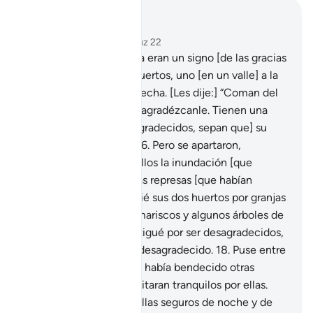
Leer en contexto
Capítulo 34, Página 430, Juz 22
15
.
Las moradas de Saba eran un signo [de las gracias
de Dios]: poseían dos huertos, uno [en un valle] a la
izquierda y otro a la derecha. [Les dije:] “Coman del
sustento de su Señor y agradézcanle. Tienen una
buena tierra, y [si son agradecidos, sepan que] su
Señor es Perdonador”.
16
.
Pero se apartaron,
entonces envié sobre ellos la inundación [que
produjo la ruptura] de las represas [que habían
construido], y les cambié sus dos huertos por granjas
con frutos amargos, tamariscos y algunos árboles de
azufaifo.
17
.
Así los castigué por ser desagradecidos,
y no castigo así sino al desagradecido.
18
.
Puse entre
ellos y las ciudades que había bendecido otras
aldeas, e hice que transitaran tranquilos por ellas.
[Les dije:] “¡Viajen por ellas seguros de noche y de