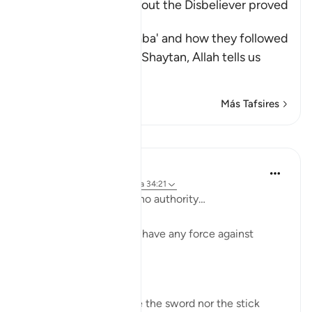
How Iblis' thought about the Disbeliever proved
True
Having mentioned Saba' and how they followed
their desires, and the Shaytan, Allah tells us
about
…
Leer más
Más Tafsires
Lecciones
Taimiyyah Zubair
hace 3 años
·
Referencias
aleya 34:21
And he had over them no authority…
Meaning ’Iblīs does not have any force against
people.
So Ḥasan Al-Baṣrī said,
‘Neither did Shaiṭān use the sword nor the stick