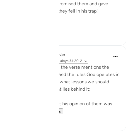
against them, he only promised them and gave
them false hopes, and they fell in his trap.’
...
Ver más
18
3
In the Shade of the Quran
hace 31 semanas
·
Referencias
aleya 34:20-21
As the story concludes, the verse mentions the
overall divine planning and the rules God operates in
life generally. It tells us what lessons we should
draw from this and what lies behind it:
"Indeed Iblis proved that his opinion of them was
right: they all f...
Ver más
0
0