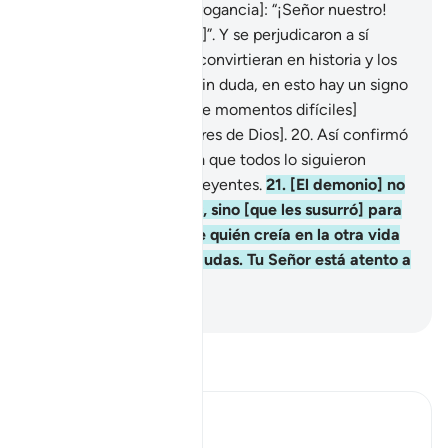
día!”
19
.
Dijeron [con arrogancia]: “¡Señor nuestro!
Alarga nuestros viajes[1]”. Y se perjudicaron a sí
mismos, e hice que se convirtieran en historia y los
destruí por completo. Sin duda, en esto hay un signo
para todo paciente [ante momentos difíciles]
agradecido [de los favores de Dios].
20
.
Así confirmó
Iblís su afirmación[1]: ya que todos lo siguieron
excepto un grupo de creyentes.
21
.
[El demonio] no
tenía poder sobre ellos, sino [que les susurró] para
que se hiciera evidente quién creía en la otra vida
y quién de ellos tenía dudas. Tu Señor está atento a
todas las cosas.
-
Sheikh Isa Garcia
Lee Tafsir
Ibn Kathir (Abridged)