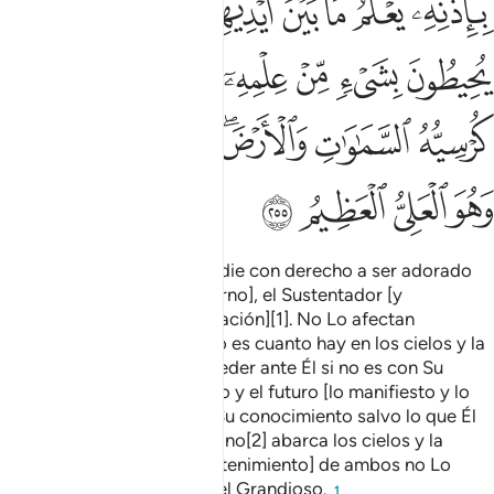
ﲯﲰ
ﲱ
ﲲ
ﲳ
ﲴ
ﲵ
ﲶﲷ
ﲸ
ﲹ
ﲺ
ﲻ
ﲼ
ﲽ
ﲾ
ﲿﳀ
ﳁ
ﳂ
ﳃ
ﳄﳅ
ﳆ
ﳇ
ﳈﳉ
ﳊ
ﳋ
ﳌ
ﳍ
¡Dios! No existe nada ni nadie con derecho a ser adorado
excepto Él, el Viviente [Eterno], el Sustentador [y
Gobernador de toda la creación][1]. No Lo afectan
somnolencia ni sueño. Suyo es cuanto hay en los cielos y la
Tierra. ¿Quién podrá interceder ante Él si no es con Su
permiso? Conoce el pasado y el futuro [lo manifiesto y lo
oculto] y nadie abarca de Su conocimiento salvo lo que Él
quiere. El escabel de Su Trono[2] abarca los cielos y la
Tierra, y la custodia [y mantenimiento] de ambos no Lo
agobia. Y Él es el Sublime, el Grandioso.
1