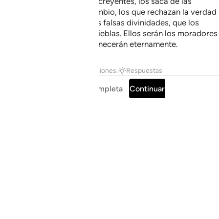
Dios es el protector de los creyentes, los saca de las
tinieblas hacia la luz. En cambio, los que rechazan la verdad
tienen como protector a las falsas divinidades, que los
sacan de la luz hacia las tinieblas. Ellos serán los moradores
del Fuego, en el que permanecerán eternamente.
Tafsires
Lecciones
Reflexiones.
Respuestas
Leer sura completa
Continuar