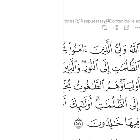
oye, todo lo sabe.
1
Tafsires
Lecciones
Reflexiones.
Respuestas
Contenido rela
2:257
ﱁ
ﱂ
ﱃ
ﱄ
ﱅ
ﱆ
لله ولي الذين امنوا يخرجهم من الظلمات الى النور والذين كفروا اولياو
للَّهُ وَلِىُّ ٱلَّذِينَ ءَامَنُوا۟ يُخْرِجُهُم مِّنَ ٱلظُّلُمَـٰتِ إِلَى ٱلنُّورِ ۖ وَٱلَّذِينَ كَفَرُوٓا۟ أَوْلِ
ﱇ
ﱈ
ﱉﱊ
ﱋ
ﱌ
ﱍ
ﱎ
ﱏ
ﱐ
ﱑ
ﱒ
ﱓﱔ
ﱕ
ﱖ
ﱗﱘ
ﱙ
ﱚ
ﱛ
ﱜ