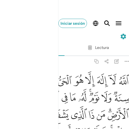
Iniciar sesión
2. Al-Báqara
Verso por verso
Lectura
Traducción
: Sheikh Isa Garcia
2:255
ﲓ
ﲔ
ﲕ
ﲖ
ﲗ
ﲘ
ﲙﲚ
ﲛ
ﲜ
لله لا الاه الا هو الحي القيوم لا تاخذه سنة ولا نوم له ما في السماو
للَّهُ لَآ إِلَـٰهَ إِلَّا هُوَ ٱلْحَىُّ ٱلْقَيُّومُ ۚ لَا تَأْخُذُهُۥ سِنَةٌۭ وَلَا نَوْم
ﲝ
ﲞ
ﲟﲠ
ﲡ
ﲢ
ﲣ
ﲤ
ﲥ
ﲦ
ﲧﲨ
ﲩ
ﲪ
ﲫ
ﲬ
ﲭ
ﲮ