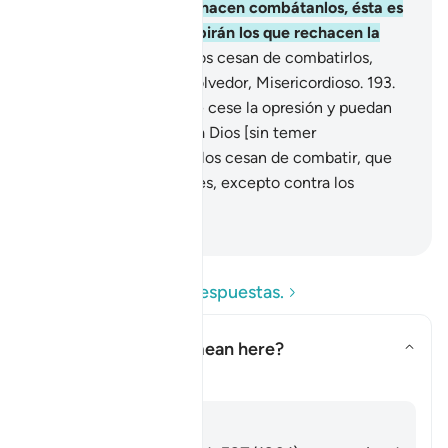
ataquen allí; pero si lo hacen combátanlos, ésta es
la retribución que recibirán los que rechacen la
verdad.
192
.
Pero si ellos cesan de combatirlos,
sepan que Dios es Absolvedor, Misericordioso.
193
.
Combátanlos hasta que cese la opresión y puedan
adorar tranquilamente a Dios [sin temer
persecución]; pero si ellos cesan de combatir, que
no haya más hostilidades, excepto contra los
agresores.
-
Sheikh Isa Garcia
Lea las preguntas y respuestas.
What does
"fitnah"
mean here?
Alternar respuesta para What d
Tafsir
Respuesta