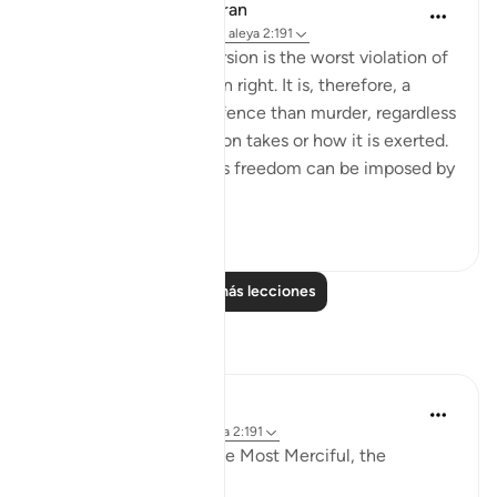
In the Shade of the Quran
hace 31 semanas
·
Referencias
aleya 2:191
Forced religious conversion is the worst violation of
a most inviolable human right. It is, therefore, a
much more heinous offence than murder, regardless
of the form that coercion takes or how it is exerted.
Suppression of religious freedom can be imposed by
...
Ver más
2
0
Leer más lecciones
Reflexiones
Razia Zahra
hace 2 años
·
Referencias
aleya 2:191
In the Name of Allah the Most Merciful, the
Especially Merciful,