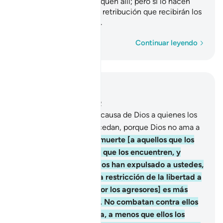
menos que ellos los ataquen allí; pero si lo hacen
combátanlos, ésta es la retribución que recibirán los
que rechacen la verdad.
Palabra por palabra
Continuar leyendo
Leer en contexto
Capítulo 2, Página 30, Juz 2
190
.
Y combatan por la causa de Dios a quienes los
agredan, pero no se excedan, porque Dios no ama a
los agresores.
191
.
Den muerte [a aquellos que los
ataquen] donde quiera que los encuentren, y
expúlsenlos de donde los han expulsado a ustedes,
porque la opresión [y la restricción de la libertad a
la que son sometidos por los agresores] es más
grave que combatirlos. No combatan contra ellos
en la Mezquita Sagrada, a menos que ellos los