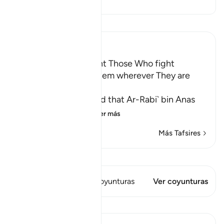
Lee Tafsir
Ibn Kathir (Abridged)
The Command to fight Those Who fight
Muslims and killing Them wherever They are
found
Abu Ja`far Ar-Razi said that Ar-Rabi` bin Anas
said that Abu Al-`
…
Leer más
Más Tafsires
Ver Qiraat
Este versículo tiene 1 Coyunturas
Ver coyunturas
Lecciones