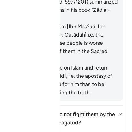
Imām Ibn al-Jawzī (d. 597/1201) summarized
the scholars' opinions in his book "Zād al-
Masīr" as follows:
It means polytheism [Ibn Masʿūd, Ibn
ʿAbbās, Ibn ʿUmar, Qatādah] i.e. the
polytheism of those people is worse
than your killing of them in the Sacred
Precinct.
It means to renege on Islam and return
to idolatry [Mujāhid], i.e. the apostasy of
a believer is worse for him than to be
killed while following the truth.
Was the ruling "but do not fight them by the
Sacred Mosque..." abrogated?
Alternar respuesta para Was the
Tafsir