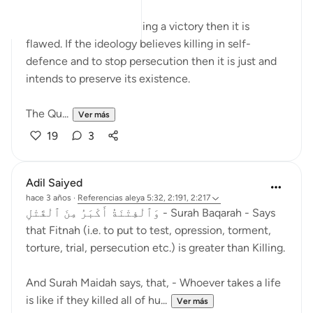
If any ideology finds killing a victory then it is
flawed. If the ideology believes killing in self-
defence and to stop persecution then it is just and
intends to preserve its existence.
The Qu...
Ver más
19
3
Adil Saiyed
hace 3 años
·
Referencias
aleya 5:32, 2:191, 2:217
وَٱلْفِتْنَةُ أَكْبَرُ مِنَ ٱلْقَتْلِ - Surah Baqarah - Says
that Fitnah (i.e. to put to test, opression, torment,
torture, trial, persecution etc.) is greater than Killing.
And Surah Maidah says, that, - Whoever takes a life
is like if they killed all of hu...
Ver más