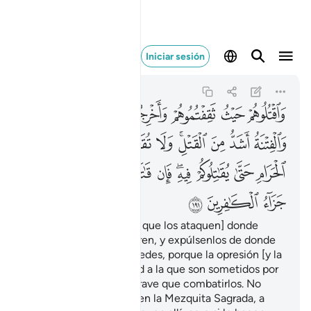
واقتلوهم حيث ثقفتموه
Iniciar sesión
Al-Báqara
2:191
2:191
ﱁ
ﱂ
ﱃ
ﱄ
ﱅ
ﱆ
ﱇﱈ
ﱉ
ﱊ
ﱋ
ﱌﱍ
ﱎ
ﱏ
ﱐ
ﱑ
ﱒ
ﱓ
ﱔ
ﱕﱖ
ﱗ
ﱘ
ﱙﱚ
ﱛ
ﱜ
ﱝ
ﱞ
Den muerte [a aquellos que los ataquen] donde
quiera que los encuentren, y expúlsenlos de donde
los han expulsado a ustedes, porque la opresión [y la
restricción de la libertad a la que son sometidos por
los agresores] es más grave que combatirlos. No
combatan contra ellos en la Mezquita Sagrada, a