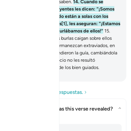
tontos? [Sí,] pero no lo saben.
14
.
Cuando se
encuentran con los creyentes les dicen: “¡Somos
creyentes!” Pero cuando están a solas con los
malvados de entre ellos[1], les aseguran: “¡Estamos
con ustedes, solo nos burlábamos de ellos!”
15
.
[Pero] Dios hará que sus burlas caigan sobre ellos
mismos y dejará que permanezcan extraviados, en
su ceguera.
16
.
Ellos vendieron la guía, cambiándola
por el desvío, y tal negocio no les resultó
provechoso, no siendo de los bien guiados.
-
Sheikh Isa Garcia
Lea las preguntas y respuestas.
Concerning whom was this verse revealed?
Alternar respuesta para Conce
Tafsir