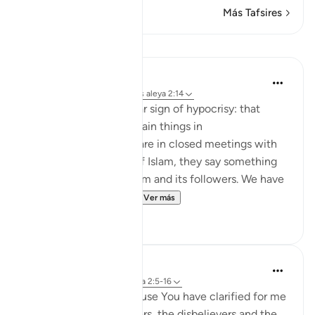
Más Tafsires
Lecciones
Jasser Auda
hace 35 semanas
·
Referencias
aleya 2:14
And this is another clear sign of hypocrisy: that
hypocrites declare certain things in
public, but when they are in closed meetings with
the outright enemies of Islam, they say something
different and mock Islam and its followers. We have
seen this behavior fr...
Ver más
7
0
Salah Soltan
hace 8 años
·
Referencias
aleya 2:5-16
I love You, O Lord because You have clarified for me
the ways of the believers, the disbelievers and the