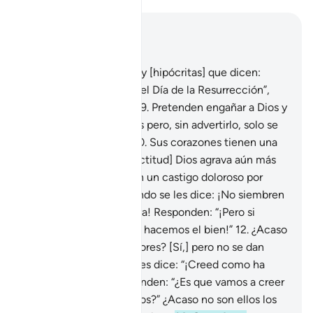
Leer en contexto
Capítulo 2, Página 3, Juz 1
8
.
Entre las personas hay [hipócritas] que dicen:
“Creemos en Dios y en el Día de la Resurrección”,
pero no son creyentes.
9
.
Pretenden engañar a Dios y
también a los creyentes pero, sin advertirlo, solo se
engañan a sí mismos.
10
.
Sus corazones tienen una
enfermedad y [por su actitud] Dios agrava aún más
su enfermedad. Sufrirán un castigo doloroso por
haber mentido.
11
.
Cuando se les dice: ¡No siembren
la corrupción en la Tierra! Responden: “¡Pero si
nosotros somos los que hacemos el bien!”
12
.
¿Acaso
no son ellos los corruptores? [Sí,] pero no se dan
cuenta.
13
.
Cuando se les dice: “¡Creed como ha
creído la gente!” Responden: “¿Es que vamos a creer
como lo hacen los tontos?” ¿Acaso no son ellos los