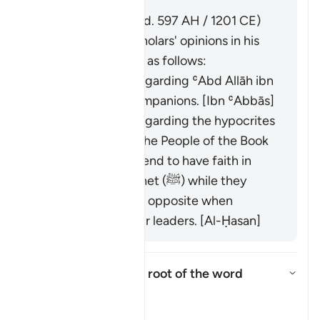
Respuesta
Imām Ibn al-Jawzī (d. 597 AH / 1201 CE)
summarized the scholars' opinions in his
book "Zād al-Masīr" as follows:
It was revealed regarding ʿAbd Allāh ibn
Ubayy and his companions. [Ibn ʿAbbās]
It was revealed regarding the hypocrites
and others from the People of the Book
who used to pretend to have faith in
front of the Prophet (ﷺ) while they
would display the opposite when
meeting with their leaders. [Al-Ḥasan]
What is the linguistic root of the word
shayṭān
?
Alternar respuesta para What is
Tafsir