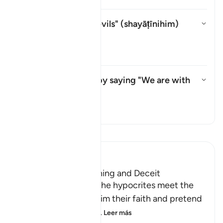
Whom does "their devils" (
shayāṭīnihim
)
refer to?
Alternar respuesta para Whom do
Tafsir
What do they mean by saying "We are with
you"?
Alternar respuesta para What d
Tafsir
Lee Tafsir
Ibn Kathir (Abridged)
The Hypocrites' Cunning and Deceit
Allah said that when the hypocrites meet the
believers, they proclaim their faith and pretend
to be believers, loyal
…
Leer más