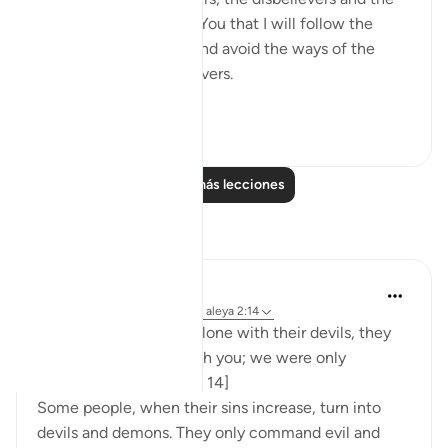
hypocrites. I pledge to You that I will follow the
ways of the believers and avoid the ways of the
hypocrites and disbelievers.
#Ohebok_Rabi
13
0
Leer más lecciones
Reflexiones
Dr. Akram Kassab
hace 51 semanas
·
Referencias
aleya 2:14
• {And when they are alone with their devils, they
say, 'Indeed, we are with you; we were only
mocking.'} [Al-Baqarah: 14]
Some people, when their sins increase, turn into
devils and demons. They only command evil and