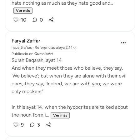
hate nothing as much as they hate good and...
Ver más
10
0
Faryal Zaffar
hace 5 años
·
Referencias
aleya 2:14
Publicado en
QuranicArt
Surah Baqarah, ayat 14
And when they meet those who believe, they say,
'We believe'; but when they are alone with their evil
ones, they say, 'Indeed, we are with you; we were
only mockers.'
In this ayat 14, when the hypocrites are talked about
the noun form i...
Ver más
9
3