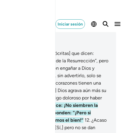
Iniciar sesión
er en contexto
ítulo 2, Página 3, Juz 1
Entre las personas hay [hipócritas] que dicen:
reemos en Dios y en el Día de la Resurrección”, pero
 son creyentes.
9
.
Pretenden engañar a Dios y
bién a los creyentes pero, sin advertirlo, solo se
gañan a sí mismos.
10
.
Sus corazones tienen una
fermedad y [por su actitud] Dios agrava aún más su
fermedad. Sufrirán un castigo doloroso por haber
ntido.
11
.
Cuando se les dice: ¡No siembren la
rrupción en la Tierra! Responden: “¡Pero si
sotros somos los que hacemos el bien!”
12
.
¿Acaso
son ellos los corruptores? [Sí,] pero no se dan