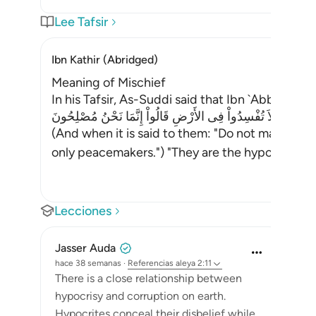
Lee Tafsir
Ibn Kathir (Abridged)
Meaning of Mischief
In his Tafsir, As-Suddi said that Ibn `Abbas a
 قِيلَ لَهُمْ لاَ تُفْسِدُواْ فِى الأَرْضِ قَالُواْ إِنَّمَا نَحْنُ مُصْلِحُونَ
(And when it is said to them: "Do not make misc
only peacemakers.") "They are the hypo
…
Leer m
Lecciones
Jasser Auda
hace 38 semanas
·
Referencias
aleya 2:11
There is a close relationship between
hypocrisy and corruption on earth.
Hypocrites conceal their disbelief while