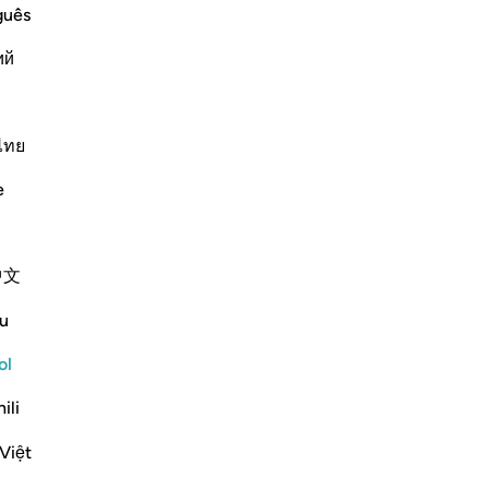
cu
guês
la
ий
hac
e scholars' opinions in his book
pe
cr
est
ไทย
ere present during the time of the
as
Abbās, Mujāhid, and the majority]
e
de 
t exist at the time of its revelation.
so
ex
中文
cam
pr
u
-
Sh
rnar respuesta para What does "corruption" refer to in this verse
ol
No
ili
at they are
"muṣliḥūn"
No
)?
ver
Việt
rnar respuesta para What do the hypocrites intend by claiming t