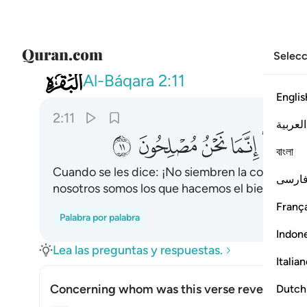
Selecc
002
واذا قيل لهم لا تفسدوا في الارض 
Al-Báqara
2:11
Englis
2:11
العربية
ﲈ
ﲉ
ﲊ
ﲋ
ﲌ
বাংলা
Cuando se les dice: ¡No siembren la corrupción 
ارسی
nosotros somos los que hacemos el bien!”
França
Palabra por palabra
Indon
Lea las preguntas y respuestas.
Italia
Concerning whom was this verse revealed?
Dutch
Alte