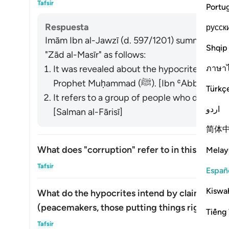
Tafsir
Portu
Respuesta
русск
Imām Ibn al-Jawzī (d. 597/1201) summarized th
Shqip
"Zād al-Masīr" as follows:
ภาษา
It was revealed about the hypocrites who w
Prophet Muḥammad (ﷺ). [Ibn ʿ
Türkç
It refers to a group of people who did not ye
اردو
[Salman al-Fārisī]
简体
What does "corruption" refer to in this verse?
Melay
Alte
Tafsir
Españ
Kiswah
What do the hypocrites intend by claiming th
(peacemakers, those putting things right, etc.
Tiếng 
Alte
Tafsir