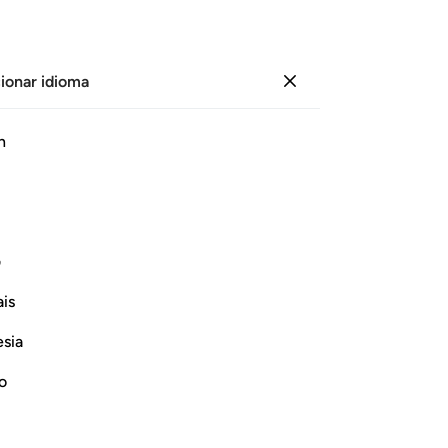
ionar idioma
Iniciar sesión
Le
h
Cap
8
.
ﲁ
ﲂ
ﲃ
ﲄ
ﲅ
ﲆ
ﲇ
“C
no
en la Tierra! Responden: “¡Pero si
tam
ف
en
is
en
Continuar leyendo
en
esia
me
co
no
no
no 
rnar respuesta para Concerning whom was this verse revealed?