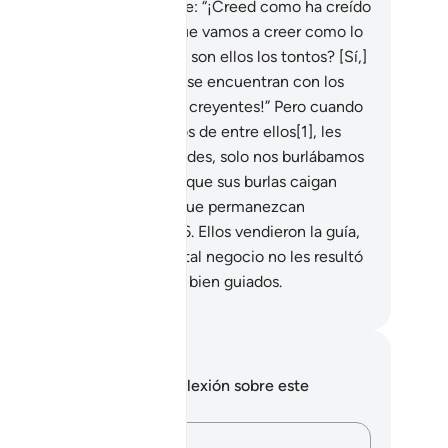
enta.
13
.
Cuando se les dice: “¡Creed como ha creído
 gente!” Responden: “¿Es que vamos a creer como lo
en los tontos?” ¿Acaso no son ellos los tontos? [Sí,]
ro no lo saben.
14
.
Cuando se encuentran con los
eyentes les dicen: “¡Somos creyentes!” Pero cuando
án a solas con los malvados de entre ellos[1], les
eguran: “¡Estamos con ustedes, solo nos burlábamos
ellos!”
15
.
[Pero] Dios hará que sus burlas caigan
bre ellos mismos y dejará que permanezcan
traviados, en su ceguera.
16
.
Ellos vendieron la guía,
biándola por el desvío, y tal negocio no les resultó
ovechoso, no siendo de los bien guiados.
eikh Isa Garcia
?
tas y reflexiones
 tienes ninguna nota ni reflexión sobre este
sículo.
hat they are *"muṣliḥūn"* (peacemakers, those putting things ri
Plasma tus pensamientos…