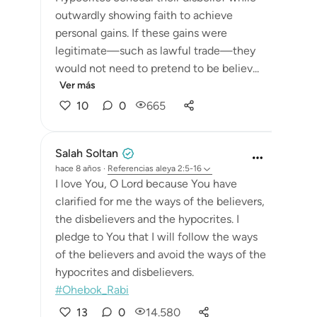
outwardly showing faith to achieve
personal gains. If these gains were
legitimate—such as lawful trade—they
would not need to pretend to be believ...
Ver más
10
0
665
Salah Soltan
hace 8 años
·
Referencias
aleya 2:5-16
I love You, O Lord because You have
clarified for me the ways of the believers,
the disbelievers and the hypocrites. I
pledge to You that I will follow the ways
of the believers and avoid the ways of the
hypocrites and disbelievers.
#Ohebok_Rabi
13
0
14.580