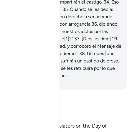
dirá:] “Todos ustedes compartirán el castigo.
34
.
Eso
haré con los pecadores”.
35
.
Cuando se les decía:
“No hay nada ni nadie con derecho a ser adorado
salvo Dios”, respondían con arrogancia
36
.
diciendo:
“¿Acaso vamos a dejar a nuestros ídolos por las
palabras de un poeta loco[1]?”
37
.
[Dios les dirá:] “Él
se presentó con la Verdad, y corroboró el Mensaje de
los Profetas que lo precedieron”.
38
.
Ustedes [que
rechazaron el Mensaje] sufrirán un castigo doloroso.
39
.
Pero sepan que solo se les retribuirá por lo que
[ustedes mismos] hicieron.
-
Sheikh Isa Garcia
Lee Tafsir
Ibn Kathir (Abridged)
The arguing of the Idolators on the Day of