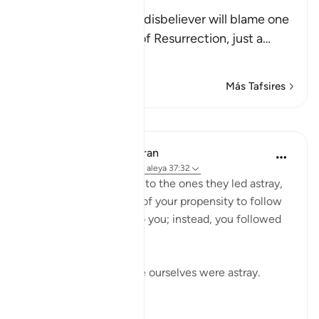
Resurrection
Allah tells us that the disbeliever will blame one
another in the arena of Resurrection, just a
…
Leer más
Más Tafsires
Lecciones
In the Shade of the Quran
hace 31 semanas
·
Referencias
aleya 37:32
The misleaders will say to the ones they led astray,
you joined us because of your propensity to follow
error. We did nothing to you; instead, you followed
us in our error:
If we led you astray, we ourselves were astray.
(Verse 32)
0
0