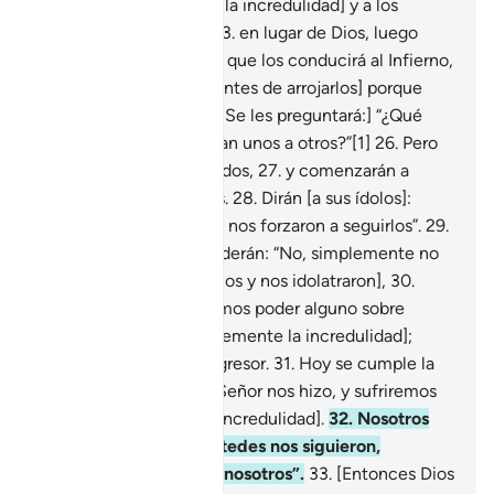
junto con sus pares [en la incredulidad] y a los
[ídolos] que adoraban
23
.
en lugar de Dios, luego
arréenlos por el camino que los conducirá al Infierno,
24
.
pero deténganlos [antes de arrojarlos] porque
serán interrogados.
25
.
[Se les preguntará:] “¿Qué
sucede que no se ayudan unos a otros?”[1]
26
.
Pero
ese día estarán entregados,
27
.
y comenzarán a
reclamarse unos a otros.
28
.
Dirán [a sus ídolos]:
“Ustedes, con su poder, nos forzaron a seguirlos”.
29
.
Pero [los ídolos] responderán: “No, simplemente no
fueron creyentes [en Dios y nos idolatraron],
30
.
pues nosotros no teníamos poder alguno sobre
ustedes [y eligieron libremente la incredulidad];
fueron un pueblo transgresor.
31
.
Hoy se cumple la
amenaza que Nuestro Señor nos hizo, y sufriremos
el castigo [por nuestra incredulidad].
32
.
Nosotros
solo los sedujimos y ustedes nos siguieron,
desviándose igual que nosotros”.
33
.
[Entonces Dios