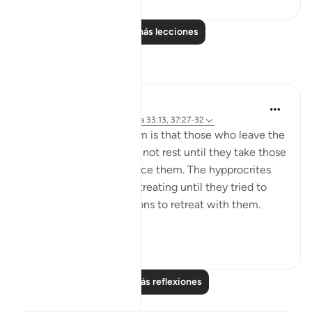
Leer más lecciones
Reflexiones
tareq abed
hace 8 años
·
Referencias
aleya 33:13, 37:27-32
One lesson to draw from is that those who leave the
obedience of Allah will not rest until they take those
who are on his obedience them. The hypprocrites
here couldnt stop at retreating until they tried to
convince the companions to retreat with them.
Maybe t...
Ver más
1
0
Leer más reflexiones