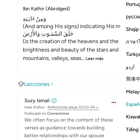
Portu
Ibn Kathir (Abridged)
русск
وَمِنْ ءَايَـتِهِ
(And among His signs) indicating His magnific
Shqip
خَلَقَ السَّمَـوَتِ وَالأَرْضَ
(is the creation of the heavens and the earth,)
ภาษา
brightness and beauty of the stars and planets, 
Türkç
mountains, valleys, seas
…
Leer más
اردو
简体
Lecciones
Melay
Suzy Ismail
Españ
hace 8 años
·
Referencias
aleya 30:20-24
Publicado en
Cornerstone
Kiswah
We often focus on the content of these
verses as guidance towards building
Tiếng 
better relationships with our spouse