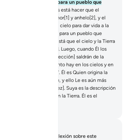
vor[1]. En esto hay signos para un pueblo que
cucha.
24
.
Entre Sus signos está hacer que el
lámpago sea motivo de temor[1] y anhelo[2], y el
ua que hace descender del cielo para dar vida a la
rra árida. En eso hay signos para un pueblo que
zona.
25
.
Entre sus Signos está que el cielo y la Tierra
 sostengan por Su voluntad. Luego, cuando Él los
nvoque [el Día de la Resurrección] saldrán de la
rra.
26
.
A Él pertenece cuanto hay en los cielos y en
Tierra, todo Le obedece.
27
.
Él es Quien origina la
eación y luego la reproduce, y ello Le es aún más
il [que crear por primera vez]. Suya es la descripción
 sublime en los cielos y en la Tierra. Él es el
deroso, el Sabio.
eikh Isa Garcia
tas y reflexiones
 tienes ninguna nota ni reflexión sobre este