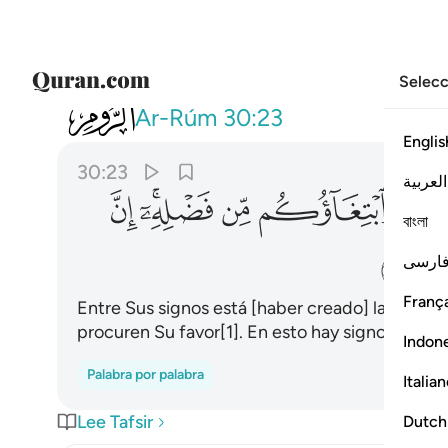
Selecc
030
ومن اياته منامكم بالليل والنهار و
Ar-Rúm
30:23
Englis
30:23
العربية
ﲣ
ﲤ
ﲥﲦ
ﲧ
বাংলা
ﲭ
ارسی
França
Entre Sus signos está [haber creado] la noche 
procuren Su favor[1]. En esto hay signos para
Indon
Palabra por palabra
Italia
Lee Tafsir
Dutch