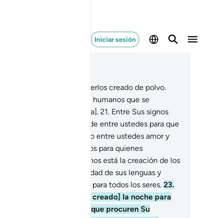
Iniciar sesión
er en contexto
ítulo 30, Página 406, Juz 21
.
Entre Sus signos está haberlos creado de polvo.
ego se convierten en seres humanos que se
tiplican [poblando la Tierra].
21
.
Entre Sus signos
tá haber creado cónyuges de entre ustedes para que
cuentren sosiego, y dispuso entre ustedes amor y
ericordia. En ello hay signos para quienes
lexionan.
22
.
Entre Sus signos está la creación de los
los y de la Tierra, la diversidad de sus lenguas y
ores[1]. En esto hay signos para todos los seres.
23
.
tre Sus signos está [haber creado] la noche para
e descansen y el día para que procuren Su