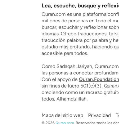
Lea, escuche, busque y reflexione sob
Quran.com es una plataforma confiable utili
millones de personas en todo el mundo para 
buscar, escuchar y reflexionar sobre el Corá
idiomas. Ofrece traducciones, tafsir, recitac
traducción palabra por palabra y herramient
estudio más profundo, haciendo que el Cor
accesible para todos.
Como Sadaqah Jariyah, Quran.com se dedica
las personas a conectar profundamente con 
Con el apoyo de
Quran.Foundation
, una or
sin fines de lucro 501(c)(3), Quran.com con
creciendo como un recurso gratuito y valios
todos, Alhamdulillah.
Mapa del sitio web
Privacidad
Términos 
©
2026
Quran.com
.
Reservados todos los derechos