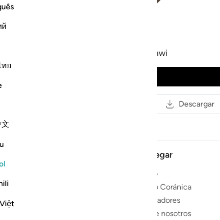
guês
ий
99
.
Az-Zálzala
Mohamed Siddiq al-Minshawi
ไทย
Reproducir audio
e
Leer
Copiar enlace
Descargar
中文
u
Navegar
ol
Inicio
onectar,
ili
Radio Coránica
Corán.
Recitadores
Việt
bir
Sobre nosotros