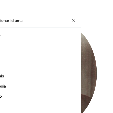
ionar idioma
Iniciar sesión
h
ف
is
esia
no