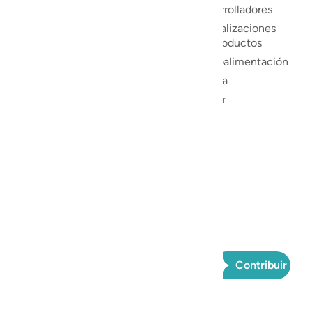
Desarrolladores
re el Corán
Actualizaciones
zada por
de productos
leer,
n en varios
Retroalimentación
iones,
Ayuda
as para un
Donar
án sea
 a ayudar a
el Corán.
ganización
tinúa
o para
y condiciones
Contribuir