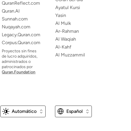
QuranReflect.com
Ayatul Kursi
Quran.AI
Yasin
Sunnah.com
Al Mulk
Nuqayah.com
Ar-Rahman
Legacy.Quran.com
Al Waqiah
Corpus.Quran.com
Al-Kahf
Proyectos sin fines
Al Muzzammil
de lucro adquiridos,
administrados o
patrocinados por
Quran.Foundation
Automático
Español