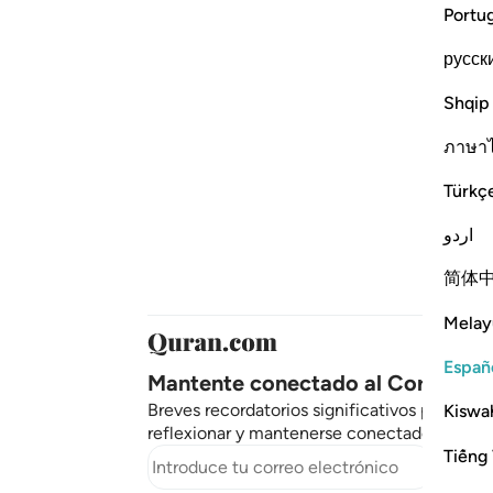
Portu
русск
Shqip
ภาษา
Türkç
اردو
简体
Melay
Españ
Mantente conectado al Corán ❤️
Breves recordatorios significativos para rec
Kiswah
reflexionar y mantenerse conectado con el 
Tiếng 
Suscri