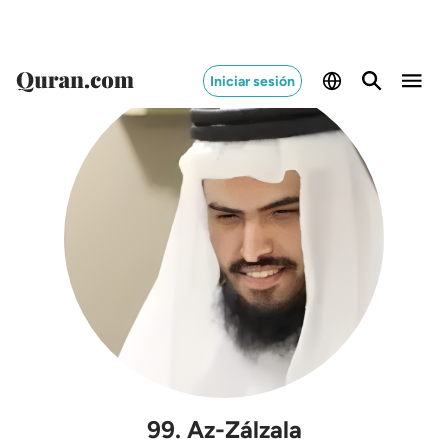
Iniciar sesión
99
.
Az-Zálzala