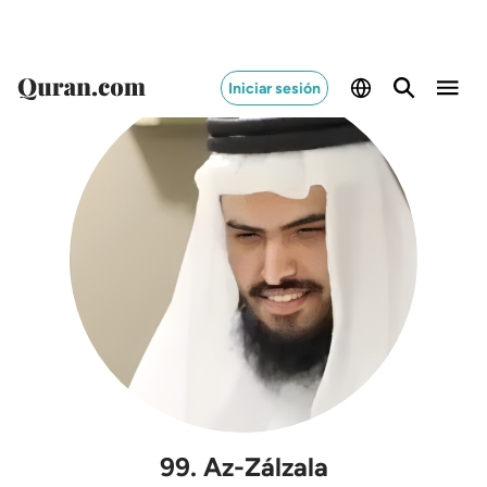
Iniciar sesión
99
.
Az-Zálzala