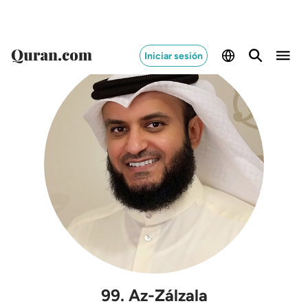
Iniciar sesión
99
.
Az-Zálzala