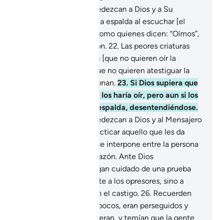
20
.
¡Oh, creyentes! Obedezcan a Dios y a Su
Mensajero, y no le den la espalda al escuchar [el
mensaje].
21
.
No sean como quienes dicen: “Oímos”,
pero no prestan atención.
22
.
Las peores criaturas
para Dios son los sordos [que no quieren oír la
Verdad] y los mudos [que no quieren atestiguar la
Verdad], los que no razonan.
23
.
Si Dios supiera que
en ellos hay algún bien los haría oír, pero aun si los
hiciera oír le darían la espalda, desentendiéndose.
24
.
¡Oh, creyentes! Obedezcan a Dios y al Mensajero
cuando los invitan a practicar aquello que les da
vida, y sepan que Dios se interpone entre la persona
y [los deseos de] su corazón. Ante Dios
comparecerán.
25
.
Tengan cuidado de una prueba
que afligirá no solamente a los opresores, sino a
todos. Dios es severo en el castigo.
26
.
Recuerden
cuando eran solo unos pocos, eran perseguidos y
oprimidos donde estuvieran, y temían que la gente