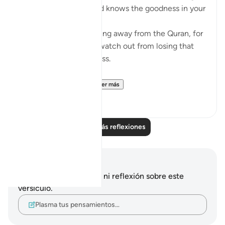
that Allah loves you and knows the goodness in your
heart
If you see yourself turning away from the Quran, for
whatever reason then watch out from losing that
status and that closeness.
PS: If these reflect...
Ver más
36
9
Leer más reflexiones
Notas y reflexiones
No tienes ninguna nota ni reflexión sobre este
versículo.
Plasma tus pensamientos…