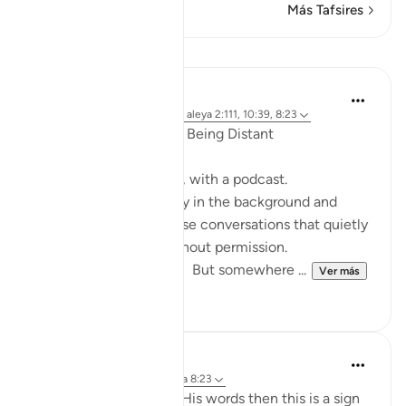
Más Tafsires
Reflexiones
ekaterina myachina
hace 19 semanas
·
Referencias
aleya 2:111, 10:39, 8:23
When the Qur’an Stops Being Distant
It began, unexpectedly, with a podcast.
Not a short clip you play in the background and
forget—but one of those conversations that quietly
pulls you in, almost without permission.
I didn’t plan to finish it. But somewhere ...
Ver más
9
0
Mohannad Hakeem
hace 4 años
·
Referencias
aleya 8:23
If Allah made you hear His words then this is a sign