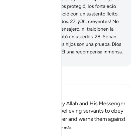
los apresara. Pero Dios los protegió, los fortaleció
con Su auxilio y los agració con un sustento lícito,
para que sean agradecidos.
27
.
¡Oh, creyentes! No
traicionen a Dios y al Mensajero, ni traicionen la
confianza que se depositó en ustedes.
28
.
Sepan
que sus posesiones y sus hijos son una prueba. Dios
tiene reservada junto a Él una recompensa inmensa.
-
Sheikh Isa Garcia
Lee Tafsir
Ibn Kathir (Abridged)
The Command to obey Allah and His Messenger
Allah commands His believing servants to obey
Him and His Messenger and warns them against
defying him and
…
Leer más