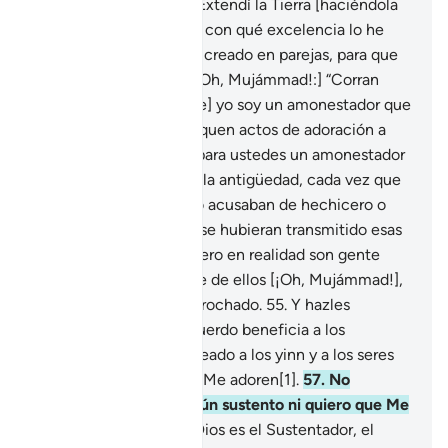
continuamente[1].
48
.
Extendí la Tierra [haciéndola
propicia para habitar], y con qué excelencia lo he
hecho.
49
.
Y todo lo he creado en parejas, para que
reflexionen.
50
.
[Diles ¡Oh, Mujámmad!:] “Corran
hacia Dios, [y sepan que] yo soy un amonestador que
habla claro.
51
.
No dediquen actos de adoración a
otros que Dios, Yo soy para ustedes un amonestador
que habla claro”.
52
.
En la antigüedad, cada vez que
llegaba un Mensajero lo acusaban de hechicero o
loco.
53
.
Pareciera que se hubieran transmitido esas
palabras unos a otros. Pero en realidad son gente
transgresora.
54
.
Aléjate de ellos [¡Oh, Mujámmad!],
y sabe que no serás reprochado.
55
.
Y hazles
recordar, porque el recuerdo beneficia a los
creyentes.
56
.
No he creado a los yinn y a los seres
humanos sino para que Me adoren[1].
57
.
No
pretendo de ellos ningún sustento ni quiero que Me
alimenten,
58
.
ya que Dios es el Sustentador, el