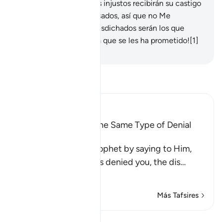
Fuerte, el Firme.
59
.
Los injustos recibirán su castigo
al igual que sus antepasados, así que no Me
apresuren.
60
.
¡Cuán desdichados serán los que
negaron la verdad el día que se les ha prometido![1]
-
Sheikh Isa Garcia
Lee Tafsir
Ibn Kathir (Abridged)
All Messengers met the Same Type of Denial
from Their Nations
Allah comforts His Prophet by saying to Him,
`just as these idolators denied you, the dis
…
Leer más
Más Tafsires
Lecciones