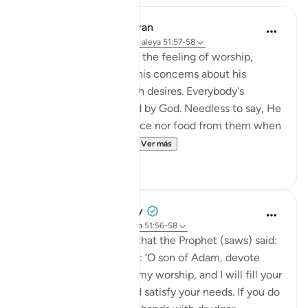
In the Shade of the Quran
hace 31 semanas
·
Referencias
aleya 51:57-58
The Qur'an strengthens the feeling of worship,
letting man overcome his concerns about his
livelihood and his selfish desires. Everybody's
livelihood is guaranteed by God. Needless to say, He
needs neither sustenance nor food from them when
He asks them to spe...
Ver más
2
0
Prophetic Commentary
hace 8 años
·
Referencias
aleya 51:56-58
Abu Hurayrah narrates that the Prophet (saws) said:
'Allah, the Exalted, says: ‘O son of Adam, devote
yourself exclusively to my worship, and I will fill your
chest with richness and satisfy your needs. If you do