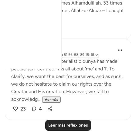
Sunnah tasbeeh – 33 times Alhamdulillah, 33 times
SubhanAllah, and 44 times Allah-u-Akbar – I caught
m...
Ver más
13
3
Sundas Ejaz
hace 6 años
·
Referencias
aleya 51:56-58, 89:15-16
The fast-paced and materialistic dunya has made
people self-centred. It is all about 'me' and 'I'. To
clarify, we want the best for ourselves, and as such,
we do not hesitate to claim our rights over the
Creator and His creation. However, we fail to
acknowledg...
Ver más
23
4
Leer más reflexiones