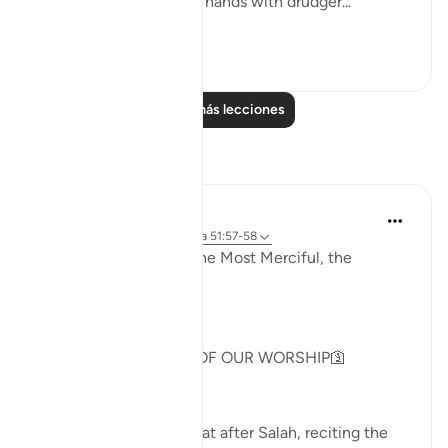
not do so, I will fill your hands with drudger...
Ver más
3
0
Leer más lecciones
Reflexiones
Khadejah Mehmood
hace 2 años
·
Referencias
aleya 51:57-58
In the Name of Allah, the Most Merciful, the
Especially Merciful.
GOD IS NOT IN NEED OF OUR WORSHIP🛐
As I sat on my prayer mat after Salah, reciting the