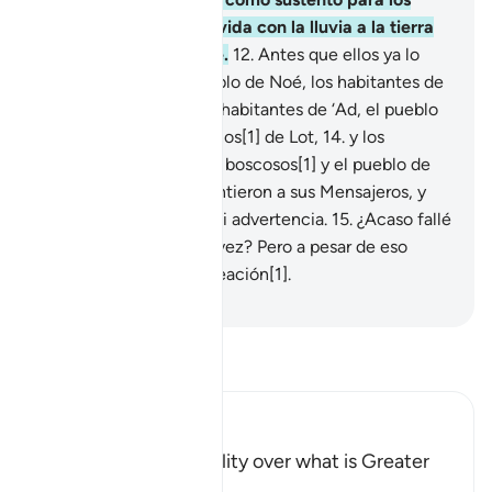
siervos. Así como doy vida con la lluvia a la tierra
árida, así los resucitaré.
12
.
Antes que ellos ya lo
habían hecho[1] el pueblo de Noé, los habitantes de
Rass y Zamud,
13
.
y los habitantes de ‘Ad, el pueblo
del Faraón y los hermanos[1] de Lot,
14
.
y los
habitantes de los valles boscosos[1] y el pueblo de
Tubba’[2]. Todos desmintieron a sus Mensajeros, y
entonces se cumplió Mi advertencia.
15
.
¿Acaso fallé
al crearlos por primera vez? Pero a pesar de eso
dudan de una nueva creación[1].
-
Sheikh Isa Garcia
Lee Tafsir
Ibn Kathir (Abridged)
Allah's Power and Ability over what is Greater
than Resurrection