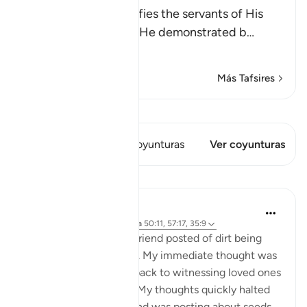
Allah the Exalted notifies the servants of His
infinite power, which He demonstrated b
…
Leer más
Más Tafsires
Ver Qiraat
Este versículo tiene 1 Coyunturas
Ver coyunturas
Lecciones
Samia Mubarak
hace 5 años
·
Referencias
aleya 50:11, 57:17, 35:9
I woke up to a video a friend posted of dirt being
poured into the ground. My immediate thought was
death. My mind raced back to witnessing loved ones
returning to their Lord. My thoughts quickly halted
when I realized my friend was posting about seeds