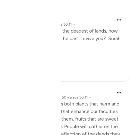
Reflexiones
Nur A
hace 2 años
·
Referencias
aleya 50:11
If Allah can revive even the deadest of lands, how
can people believe that he can’t revive you? Surah
Qaf: ayah 11
#Revival2024
7
1
Musty 678
hace 2 años
·
Referencias
sura 50 y aleya 50:11
From the earth emerges both plants that harm and
plants that heal, plants that enhance our faculties
and those thaf diminsh them. fruits that are sweet
and fruits that are bitter. People will gather on the
day of judgement as a reflection of the deeds they