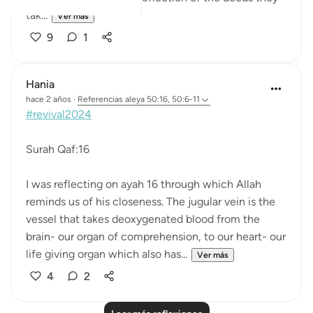
tak...
Ver más
9
1
Hania
hace 2 años
·
Referencias
aleya 50:16, 50:6-11
#revival2024
Surah Qaf:16
I was reflecting on ayah 16 through which Allah
reminds us of his closeness. The jugular vein is the
vessel that takes deoxygenated blood from the
brain- our organ of comprehension, to our heart- our
life giving organ which also has...
Ver más
4
2