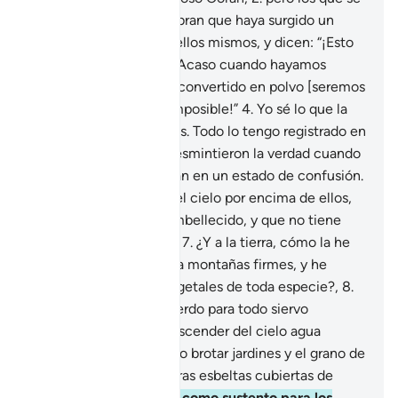
niegan a creer se asombran que haya surgido un
amonestador de entre ellos mismos, y dicen: “¡Esto
es algo asombroso!
3
.
¿Acaso cuando hayamos
muerto y nos hayamos convertido en polvo [seremos
resucitados]? ¡Eso es imposible!”
4
.
Yo sé lo que la
tierra consumirá de ellos. Todo lo tengo registrado en
un libro protegido.
5
.
Desmintieron la verdad cuando
les llegó y se encuentran en un estado de confusión.
6
.
¿Acaso no observan el cielo por encima de ellos,
cómo lo he erigido y embellecido, y que no tiene
ninguna imperfección?
7
.
¿Y a la tierra, cómo la he
extendido, fijado en ella montañas firmes, y he
hecho brotar en ella vegetales de toda especie?,
8
.
como evidencia y recuerdo para todo siervo
arrepentido.
9
.
Hago descender del cielo agua
bendita, con la que hago brotar jardines y el grano de
la cosecha,
10
.
y palmeras esbeltas cubiertas de
racimos [de dátiles],
11
.
como sustento para los