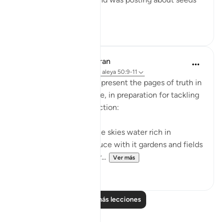
she had...
Ver más
31
2
In the Shade of the Quran
hace 31 semanas
·
Referencias
aleya 50:9-11
The surah continues to present the pages of truth in
the book of the universe, in preparation for tackling
the question of resurrection:
"We send down from the skies water rich in
blessings, and We produce with it gardens and fields
of grain, and tall palm tr...
Ver más
0
0
Leer más lecciones