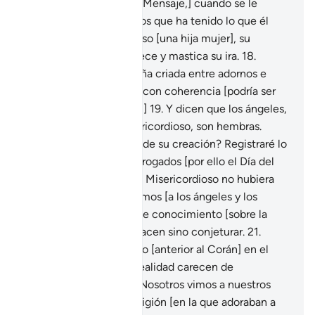
17
.
[A los que niegan el Mensaje,] cuando se le
anuncia a alguno de ellos que ha tenido lo que él
atribuye al Misericordioso [una hija mujer], su
semblante se ensombrece y mastica su ira.
18
.
¿Acaso una niña pequeña criada entre adornos e
incapaz de argumentar con coherencia [podría ser
parte de la divinidad]?[1]
19
.
Y dicen que los ángeles,
que están junto al Misericordioso, son hembras.
¿Acaso fueron testigos de su creación? Registraré lo
que dicen, y serán interrogados [por ello el Día del
Juicio].
20
.
Dicen: “Si el Misericordioso no hubiera
querido, no los adoraríamos [a los ángeles y los
ídolos]”. Ellos carecen de conocimiento [sobre la
voluntad divina], y no hacen sino conjeturar.
21
.
¿Acaso les envié un libro [anterior al Corán] en el
que se basan?
22
.
[En realidad carecen de
fundamento] y dicen: “Nosotros vimos a nuestros
padres practicar una religión [en la que adoraban a