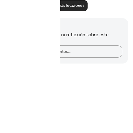
Leer más lecciones
Notas y reflexiones
No tienes ninguna nota ni reflexión sobre este
versículo.
Plasma tus pensamientos…
Notes
placeholders
close