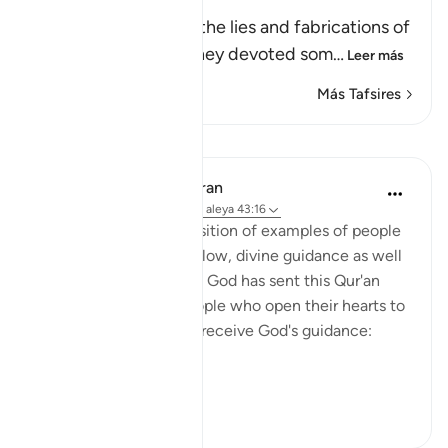
Offspring to Allah
Here Allah speaks of the lies and fabrications of
the idolators, when they devoted som
…
Leer más
Más Tafsires
Lecciones
In the Shade of the Quran
hace 31 semanas
·
Referencias
aleya 43:16
With such a clear exposition of examples of people
who benefit by, and follow, divine guidance as well
as those who go astray, God has sent this Qur'an
from on high. Thus, people who open their hearts to
it will benefit by it and receive God's guidance:
"Thus...
Ver más
1
0