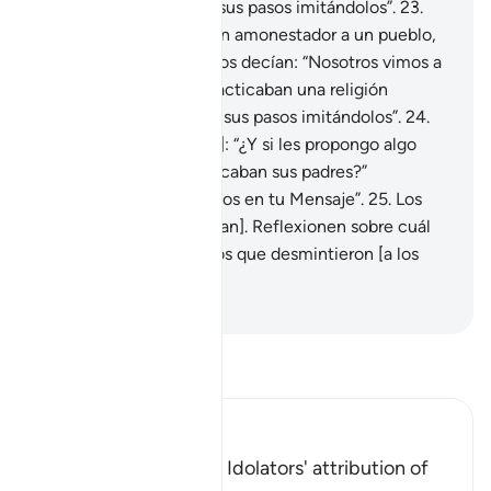
los ídolos], y seguimos sus pasos imitándolos”.
23
.
Cada vez que envié a un amonestador a un pueblo,
los más ricos y poderosos decían: “Nosotros vimos a
nuestros padres que practicaban una religión
[politeísta], y seguimos sus pasos imitándolos”.
24
.
[Decían los Mensajeros]: “¿Y si les propongo algo
mejor que lo que practicaban sus padres?”
Respondían: “No creemos en tu Mensaje”.
25
.
Los
castigué [como merecían]. Reflexionen sobre cuál
fue el final trágico de los que desmintieron [a los
Profetas].
-
Sheikh Isa Garcia
Lee Tafsir
Ibn Kathir (Abridged)
Condemnation of the Idolators' attribution of